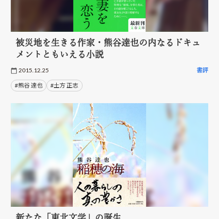
被災地を生きる作家・熊谷達也の内なるドキュ
メントともいえる小説
2015.12.25
書評
#熊谷 達也
#土方 正志
新たな「東北文学」の誕生