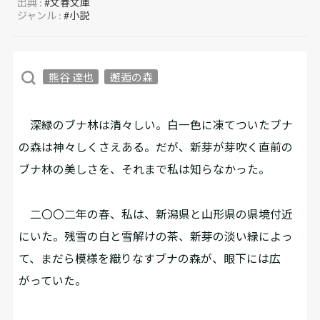
出典 :
#文春文庫
ジャンル :
#小説
熊谷 達也
邂逅の森
深緑のブナ林は清々しい。白一色に凍てついたブナ
の森は神々しくさえある。だが、新芽が芽吹く直前の
ブナ林の美しさを、それまで私は知らなかった。
二〇〇二年の春、私は、新潟県と山形県の県境付近
にいた。残雪の白と雪解けの茶、新芽の淡い緑によっ
て、まだら模様を織りなすブナの森が、眼下には広
がっていた。