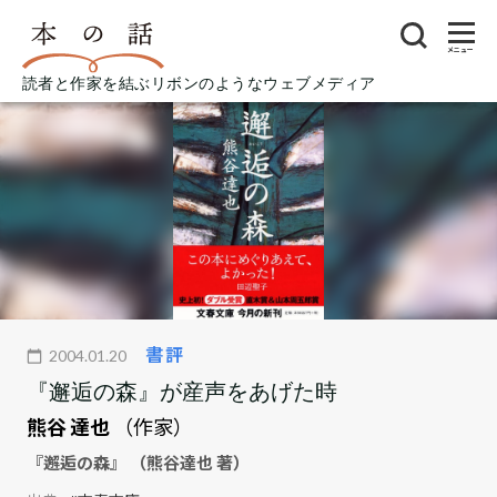
メニュー
読者と作家を結ぶリボンのようなウェブメディア
書評
2004.01.20
『邂逅の森』が産声をあげた時
熊谷 達也
（作家）
『邂逅の森』 （熊谷達也 著）