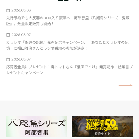
2026.08.08
先行予約でも大反響のBOX入り豪華本 阿部智里『八咫烏シリーズ 愛蔵
版』。数量限定販売も開始！
2026.08.07
ガリレオ『永遠の記憶』発売記念キャンペーン、「あなたとガリレオの記
憶」に福山雅治さんとラジオ番組の参加が決定！
2026.08.07
応募者全員にプレゼント！鳥トマトさん『漫画でイけ』発売記念・絵葉書プ
レゼントキャンペーン
矢