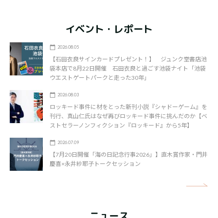
イベント・レポート
2026.08.05
【石田衣良サインカードプレゼント！】 ジュンク堂書店池
袋本店で8月22日開催 石田衣良と過ごす池袋ナイト「池袋
ウエストゲートパークと走った30年」
2026.08.03
ロッキード事件に材をとった新刊小説『シャドーゲーム』を
刊行、真山仁氏はなぜ再びロッキード事件に挑んだのか【ベ
ストセラーノンフィクション『ロッキード』から5年】
2026.07.09
【7月20日開催「海の日記念行事2026」】直木賞作家・門井
慶喜×永井紗耶子トークセッション
矢
ニュース