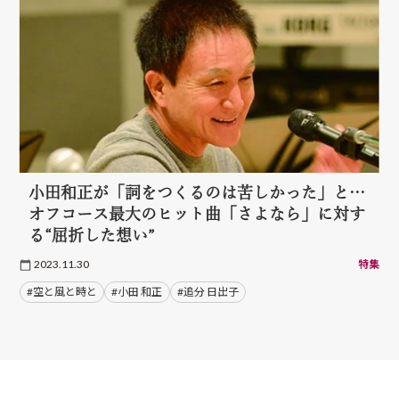
小田和正が「詞をつくるのは苦しかった」と…
オフコース最大のヒット曲「さよなら」に対す
る“屈折した想い”
2023.11.30
特集
#空と風と時と
#小田 和正
#追分 日出子