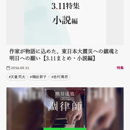
作家が物語に込めた、東日本大震災への鎮魂と
明日への願い【3.11まとめ・小説編】
2016.03.11
特集
#天童 荒太
#篠田 節子
#吉村 萬壱