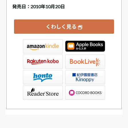
発売日：2010年10月20日
くわしく見る
tore
ve
書店Kinoppy
ブックリスタ）
PAGOS STORE（SHARP）