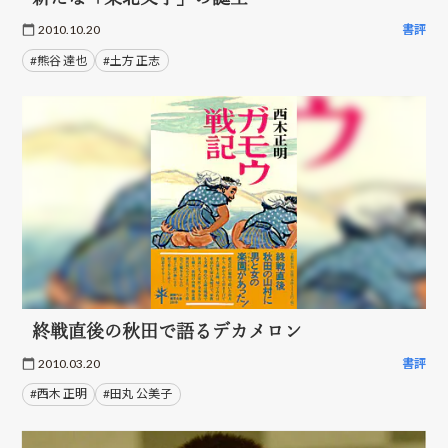
2010.10.20
書評
#熊谷 達也
#土方 正志
終戦直後の秋田で語るデカメロン
2010.03.20
書評
#西木 正明
#田丸 公美子