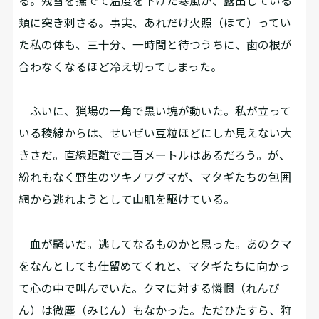
る。残雪を撫でて温度を下げた寒風が、露出している
頬に突き刺さる。事実、あれだけ火照（ほて）ってい
た私の体も、三十分、一時間と待つうちに、歯の根が
合わなくなるほど冷え切ってしまった。
ふいに、猟場の一角で黒い塊が動いた。私が立って
いる稜線からは、せいぜい豆粒ほどにしか見えない大
きさだ。直線距離で二百メートルはあるだろう。が、
紛れもなく野生のツキノワグマが、マタギたちの包囲
網から逃れようとして山肌を駆けている。
血が騒いだ。逃してなるものかと思った。あのクマ
をなんとしても仕留めてくれと、マタギたちに向かっ
て心の中で叫んでいた。クマに対する憐憫（れんび
ん）は微塵（みじん）もなかった。ただひたすら、狩