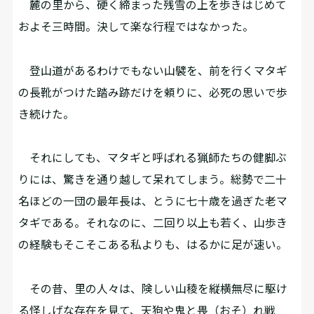
麓の里から、硬く締まった残雪の上を歩きはじめて
およそ三時間。決して楽な行程ではなかった。
登山道があるわけでもない山襞を、前を行くマタギ
の長靴がつけた踏み跡だけを頼りに、必死の思いで歩
き続けた。
それにしても、マタギと呼ばれる猟師たちの健脚ぶ
りには、驚きを通り越して呆れてしまう。総勢で二十
名ほどの一団の最年長は、とうに七十歳を過ぎた老マ
タギである。それなのに、二回り以上も若く、山歩き
の経験もそこそこある私よりも、はるかに足が速い。
その昔、里の人々は、険しい山稜を縦横無尽に駆け
る怪しげな存在を見て、天狗や鬼と畏（おそ）れ戦