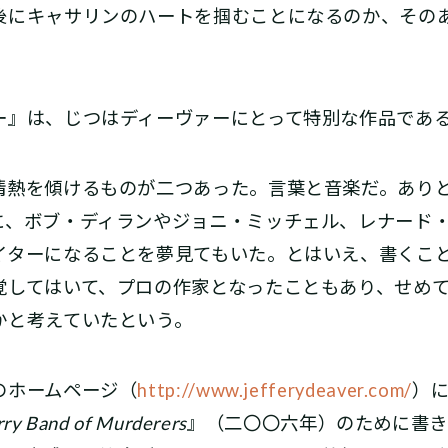
後にキャサリンのハートを掴むことになるのか、その
』は、じつはディーヴァーにとって特別な作品であ
熱を傾けるものが二つあった。言葉と音楽だ。あり
に、ボブ・ディランやジョニ・ミッチェル、レナード
イターになることを夢見てもいた。とはいえ、書くこ
覚してはいて、プロの作家となったこともあり、せめ
かと考えていたという。
のホームページ（
http://www.jefferydeaver.com/
）
ry Band of Murderers
』（二〇〇六年）のために書き下