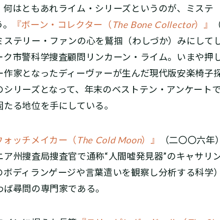
何はともあれライム・シリーズというのが、ミステ
う。
『ボーン・コレクター（
The Bone Collector
）』
ミステリー・ファンの心を鷲掴（わしづか）みにして
ーク市警科学捜査顧問リンカーン・ライム。いまや押
ー作家となったディーヴァーが生んだ現代版安楽椅子
のシリーズとなって、年末のベストテン・アンケート
固たる地位を手にしている。
ウォッチメイカー（
The Cold Moon
）』
（二〇〇六年
ニア州捜査局捜査官で通称“人間嘘発見器”のキャサリ
のボディランゲージや言葉遣いを観察し分析する科学
わば尋問の専門家である。