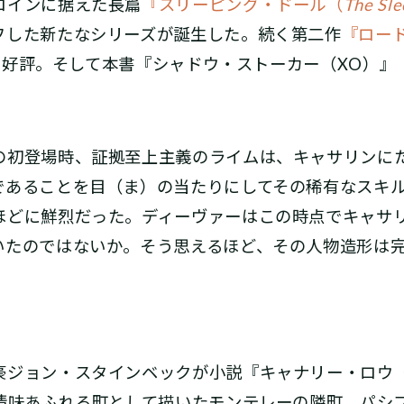
ロインに据えた長篇
『スリーピング・ドール（
The Sle
フした新たなシリーズが誕生した。続く第二作
『ロー
も好評。そして本書『シャドウ・ストーカー（XO）』
の初登場時、証拠至上主義のライムは、キャサリンに
であることを目（ま）の当たりにしてその稀有なスキ
ほどに鮮烈だった。ディーヴァーはこの時点でキャサ
いたのではないか。そう思えるほど、その人物造形は
ジョン・スタインベックが小説『キャナリー・ロウ
情味あふれる町として描いたモンテレーの隣町、パシ