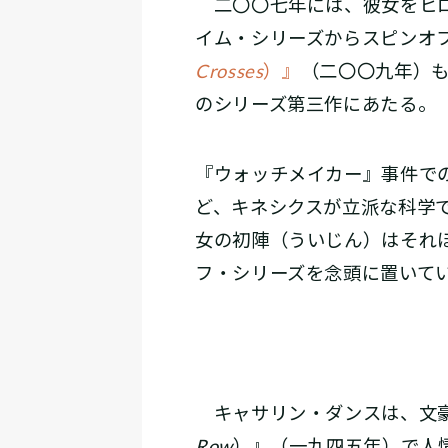
二〇〇七年には、彼女をヒ
イム・シリーズからスピンオ
Crosses
）』
（二〇〇九年）
のシリーズ第三作にあたる。
『ウォッチメイカー』事件で
ど、キネシクスが立派な科学
女の初陣（ういじん）はそれ
フ・シリーズを念頭に置いて
キャサリン・ダンスは、文豪
Row
）』（一九四五年）で人