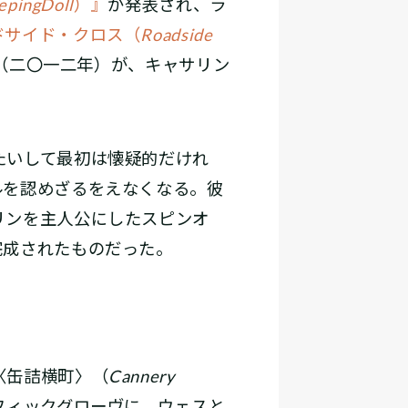
epingDoll
）』
が発表され、ラ
ドサイド・クロス（
Roadside
（二〇一二年）が、キャサリン
たいして最初は懐疑的だけれ
ルを認めざるをえなくなる。彼
リンを主人公にしたスピンオ
完成されたものだった。
〈缶詰横町〉（
Cannery
フィックグローヴに、ウェスと