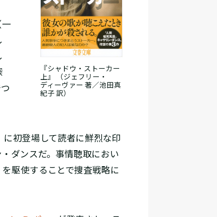
（一
し
し
『シャドウ・ストーカー
探
上』 （ジェフリー・
ディーヴァー 著／池田真
でつ
紀子 訳）
）に初登場して読者に鮮烈な印
ン・ダンスだ。事情聴取におい
）を駆使することで捜査戦略に