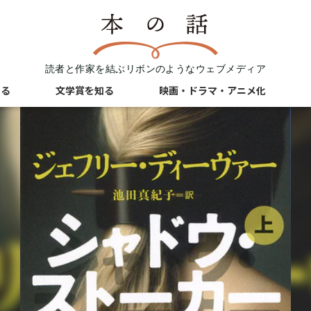
読者と作家を結ぶリボンのようなウェブメディア
知る
文学賞を知る
映画・ドラマ・アニメ化