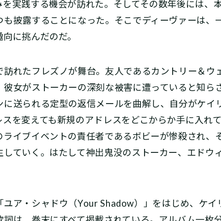
みを実践する機会が訪れた。そしてその数年後には、
つも披露することになった。そこでディーヴァーは、
趣向に挑んだのだ。
訪れたフレズノが舞台。友人であるカントリー＆ウ
、彼女がストーカーの深刻な被害に遭っていると知ら
ンに送られる定型の返信メールを曲解し、自分がケイ
レスを変えても新規のアドレスをどこからか手に入れ
のライブイベントの責任者であるボビーが惨殺され、
生していく。はたして神出鬼没のストーカー、エドウ
ア・シャドウ（Your Shadow）」をはじめ、ケ
歌詞は、巻末にすべて掲載されている。アルバム一枚