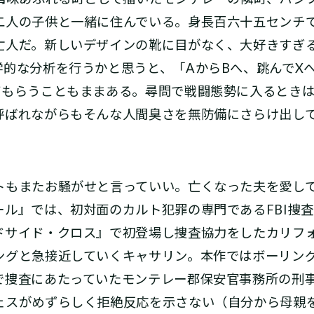
二人の子供と一緒に住んでいる。身長百六十五センチで
亡人だ。新しいデザインの靴に目がなく、大好きすぎ
的な分析を行うかと思うと、「AからBへ、跳んでX
てもらうこともままある。尋問で戦闘態勢に入るとき
呼ばれながらもそんな人間臭さを無防備にさらけ出し
。
もまたお騒がせと言っていい。亡くなった夫を愛し
ール』では、初対面のカルト犯罪の専門であるFBI捜
ドサイド・クロス』で初登場し捜査協力をしたカリフ
ングと急接近していくキャサリン。本作ではボーリン
で捜査にあたっていたモンテレー郡保安官事務所の刑
ェスがめずらしく拒絶反応を示さない（自分から母親