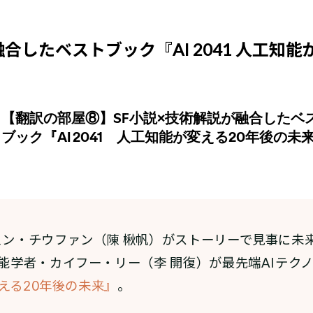
融合したベストブック『AI 2041 人工知
ェン・チウファン（陳 楸帆）がストーリーで見事に未
知能学者・カイフー・リー（李 開復）が最先端AIテク
変える20年後の未来』
。