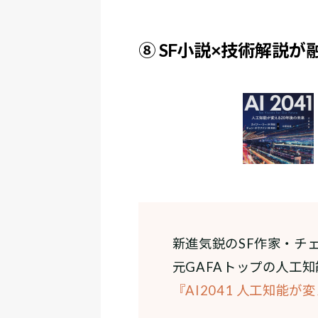
⑧ SF小説×技術解説が
新進気鋭のSF作家・チ
元GAFAトップの人工
『AI2041 人工知能が