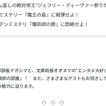
んでん返しの絶対帝王”ジェフリー・ディーヴァー祭り
・ミステリー『魔王の島』に戦慄せよ！
ーデンミステリ『魔術師の匣』に悶絶せよ！
部部長ナガシマと、文庫局長オオヌマの“エンタメ大好
翻訳の部屋」！ また、さまざまなゲストもお招きし
の魅力に迫ります。
◇ ◇ ◇