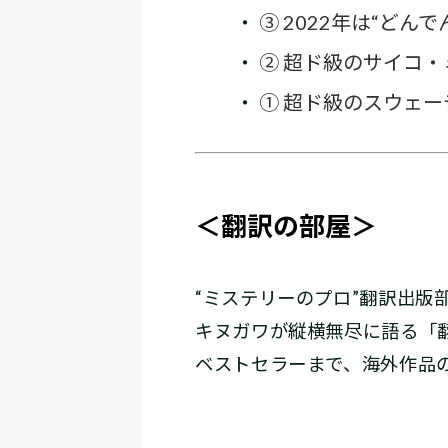
・
③ 2022年は“ど
・
② 超ド級のサイコ
・
① 超ド級のスウェ
＜翻訳の部屋＞
“ミステリーのプロ”翻訳出版
キヌガワが縦横無尽に語る「
ベストセラーまで、海外作品