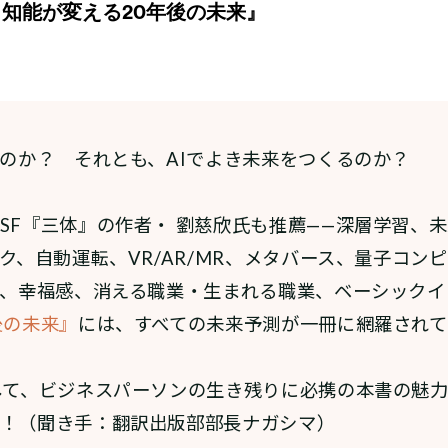
るのか？ それとも、AIでよき未来をつくるのか？
SF『三体』の作者・ 劉慈欣氏も推薦——深層学習、
イク、自動運転、VR/AR/MR、メタバース、量子コン
器、幸福感、消える職業・生まれる職業、ベーシックイ
後の未来』
には、すべての未来予測が一冊に網羅されて
して、ビジネスパーソンの生き残りに必携の本書の魅
！（聞き手：翻訳出版部部長ナガシマ）