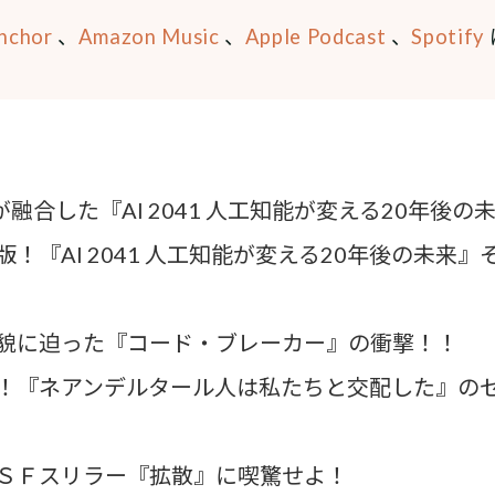
nchor
、
Amazon Music
、
Apple Podcast
、
Spotify
が融合した『AI 2041 人工知能が変える20年後の
版！『AI 2041 人工知能が変える20年後の未来
全貌に迫った『コード・ブレーカー』の衝撃！！
賞！『ネアンデルタール人は私たちと交配した』の
オＳＦスリラー『拡散』に喫驚せよ！