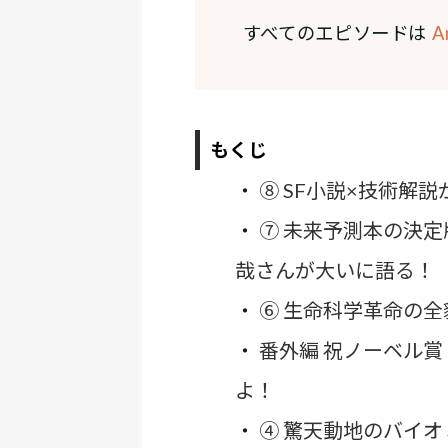
すべてのエピソードは
A
もくじ
・
⑧ SF小説×技術解説
・
⑦ 未来予測本の決定
哉さんが大いに語る！
・
⑥ 生命科学革命の
・
番外編 祝ノーベル
よ！
・
④ 驚天動地のバイ