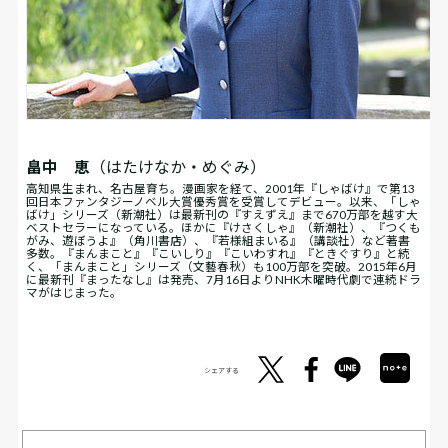
畠中 恵
（はたけなか・めぐみ）
高知県生まれ、名古屋育ち。漫画家を経て、2001年『しゃばけ』で第13
回日本ファンタジーノベル大賞優秀賞を受賞してデビュー。以来、「しゃ
ばけ」シリーズ（新潮社）は最新刊の『すえずえ』まで670万部を越す大
ベストセラーになっている。ほかに『けさくしゃ』（新潮社）、『つくも
がみ、遊ぼうよ』（角川書店）、『若様組まいる』（講談社）など著書
多数。『まんまこと』『こいしり』『こいわすれ』『ときぐすり』と続
く、「まんまこと」シリーズ（文藝春秋）も100万部を突破。2015年6月
に最新刊『まったなし』は発売、7月16日よりNHK木曜時代劇で連続ドラ
マがはじまった。
シェアする