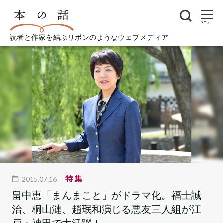
メニュー
読者と作家を結ぶリボンのようなウェブメディア
特集
2015.07.16
畠中恵「まんまこと」がドラマ化。福士誠
治、桐山漣、趙珉和演じる悪友三人組が江
戸・神田で大活躍！