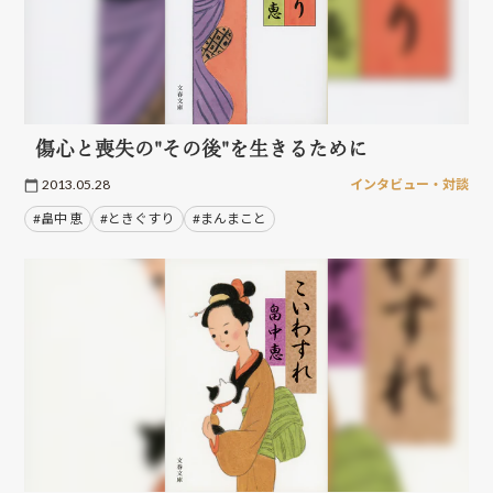
傷心と喪失の"その後"を生きるために
2013.05.28
インタビュー・対談
#畠中 恵
#ときぐすり
#まんまこと