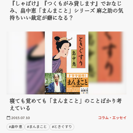
『しゃばけ』『つくもがみ貸します』でおなじ
み、畠中恵「まんまこと」シリーズ 麻之助の気
持ちいい裁定が癖になる？
寝ても覚めても「まんまこと」のことばかり考
えている
2015.07.10
コラム・エッセイ
#畠中 恵
#まんまこと
#ときぐすり