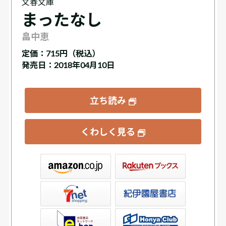
文春文庫
まったなし
畠中恵
定価：
715円（税込）
発売日：2018年04月10日
立ち読み
くわしく見る
ックス
屋書店ウェブストア
Club