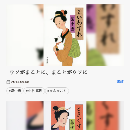
ウソがまことに、まことがウソに
2014.05.08
書評
#畠中恵
#小谷 真理
#まんまこと