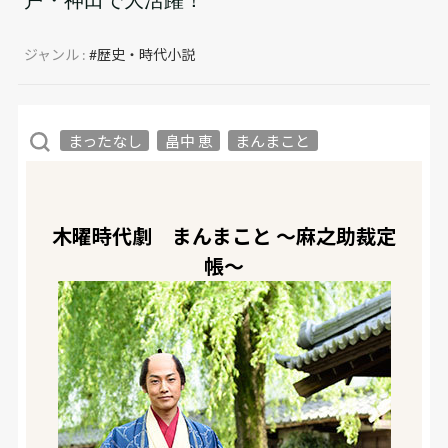
ジャンル :
#歴史・時代小説
まったなし
畠中 恵
まんまこと
木曜時代劇 まんまこと ～麻之助裁定
帳～