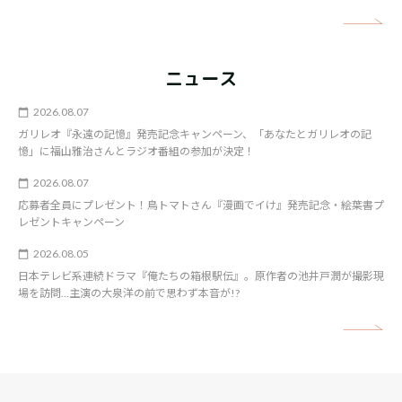
矢
ニュース
2026.08.07
ガリレオ『永遠の記憶』発売記念キャンペーン、「あなたとガリレオの記
憶」に福山雅治さんとラジオ番組の参加が決定！
2026.08.07
応募者全員にプレゼント！鳥トマトさん『漫画でイけ』発売記念・絵葉書プ
レゼントキャンペーン
2026.08.05
日本テレビ系連続ドラマ『俺たちの箱根駅伝』。原作者の池井戸潤が撮影現
場を訪問…主演の大泉洋の前で思わず本音が!?
矢