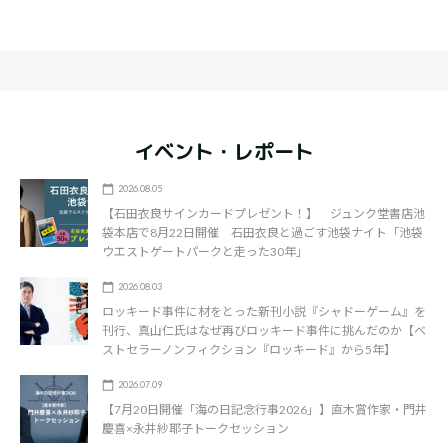
イベント・レポート
2026.08.05
【石田衣良サインカードプレゼント！】 ジュンク堂書店池
袋本店で8月22日開催 石田衣良と過ごす池袋ナイト「池袋
ウエストゲートパークと走った30年」
2026.08.03
ロッキード事件に材をとった新刊小説『シャドーゲーム』を
刊行、真山仁氏はなぜ再びロッキード事件に挑んだのか【ベ
ストセラーノンフィクション『ロッキード』から5年】
2026.07.09
【7月20日開催「海の日記念行事2026」】直木賞作家・門井
慶喜×永井紗耶子トークセッション