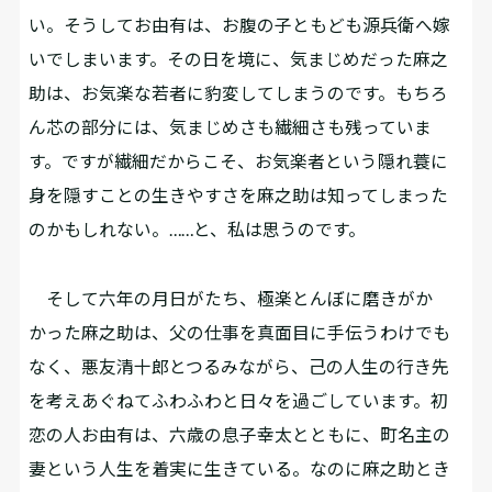
い。そうしてお由有は、お腹の子ともども源兵衛へ嫁
いでしまいます。その日を境に、気まじめだった麻之
助は、お気楽な若者に豹変してしまうのです。もちろ
ん芯の部分には、気まじめさも繊細さも残っていま
す。ですが繊細だからこそ、お気楽者という隠れ蓑に
身を隠すことの生きやすさを麻之助は知ってしまった
のかもしれない。……と、私は思うのです。
そして六年の月日がたち、極楽とんぼに磨きがか
かった麻之助は、父の仕事を真面目に手伝うわけでも
なく、悪友清十郎とつるみながら、己の人生の行き先
を考えあぐねてふわふわと日々を過ごしています。初
恋の人お由有は、六歳の息子幸太とともに、町名主の
妻という人生を着実に生きている。なのに麻之助とき