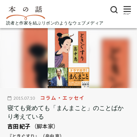
メニュー
読者と作家を結ぶリボンのようなウェブメディア
コラム・エッセイ
2015.07.10
寝ても覚めても「まんまこと」のことばか
り考えている
吉田 紀子
（脚本家）
『ときぐすり』 （畠中 恵）