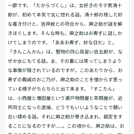
一節です。「たからづくし」は、女好きのモテ男清十
郎が、初めて本気で女に惚れる話。清十郎の残した妙
な書き付けと、吉祥紋との符合から、麻之助が謎を解
きほぐします。そんな時も、麻之助はお寿ずに話しか
けてしまうのです。「ああお寿ず、妙な日だ」と。
「きんこんかん」は、堅物の同心見習い吉五郎が、な
ぜか女にもてる話。ま、その裏には笑ってしまうよう
な事情が隠されているのですが。このあたりから、お
寿ずの親戚のおこ乃が、麻之助のことを憎からず思っ
ている様子がちらちらと出て来ます。「すこたん」
は、小西屋と増田屋という瀬戸物問屋と茶問屋が、近
所同士になった途端、どうでもいいようなことで競い
合い揉める話。それに麻之助が巻き込まれ、裁定をす
ることになるのですが……。この頃から、麻之助は、お