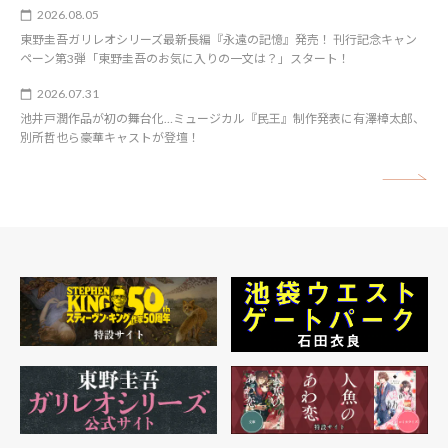
2026.08.05
東野圭吾ガリレオシリーズ最新長編『永遠の記憶』発売！ 刊行記念キャン
ペーン第3弾「東野圭吾のお気に入りの一文は？」スタート！
2026.07.31
池井戸潤作品が初の舞台化…ミュージカル『民王』制作発表に有澤樟太郎、
別所哲也ら豪華キャストが登壇！
矢