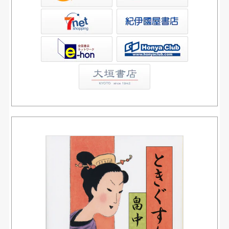
屋書店ウェブストア
Club