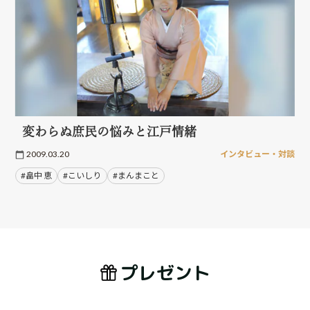
変わらぬ庶民の悩みと江戸情緒
2009.03.20
インタビュー・対談
#畠中 恵
#こいしり
#まんまこと
プレゼント