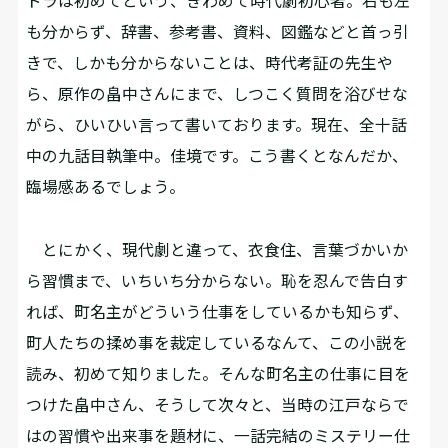
ドラは初めてという、きわめて時代劇初心者。右も左
も分からず、辞書、参考書、資料、図鑑などと首っ引
きで、しかも分からないことは、時代考証の先生や
ら、原作の畠中さんにまで、しつこく質問を浴びせな
がら、ひいひい言って書いております。現在、全十話
中の九話目執筆中。佳境です。こう書くとなんだか、
臨場感あるでしょう。
とにかく、現代劇と違って、衣食住、言葉づかいか
ら習慣まで、いちいち分からない。恥を忍んで告白す
れば、町名主がどういう仕事をしているかも知らず、
町人たちの揉め事を裁定しているなんて、この小説を
読み、初めて知りました。そんな町名主の仕事に目を
つけた畠中さん、そうして次々と、当時の江戸ならで
はの習慣や出来事を題材に、一話完結のミステリー仕