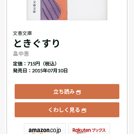
文春文庫
ときぐすり
畠中恵
定価：
715円（税込）
発売日：2015年07月10日
立ち読み
くわしく見る
ックス