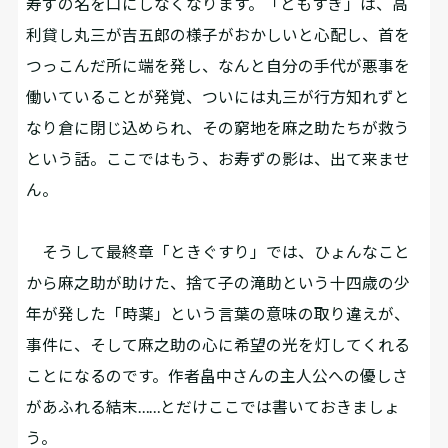
寿ずの名を口にしなくなります。「ともすぎ」は、高
利貸し丸三が吉五郎の様子がおかしいと心配し、首を
つっこんだ所に端を発し、なんと自分の手代が悪事を
働いていることが発覚、ついには丸三が行方知れずと
なり倉に閉じ込められ、その窮地を麻之助たちが救う
という話。ここではもう、お寿ずの影は、出て来ませ
ん。
そうして最終章「ときぐすり」では、ひょんなこと
から麻之助が助けた、捨て子の滝助という十四歳の少
年が発した「時薬」という言葉の意味の取り違えが、
事件に、そして麻之助の心に希望の光を灯してくれる
ことになるのです。作者畠中さんの主人公への優しさ
があふれる結末……とだけここでは書いておきましょ
う。