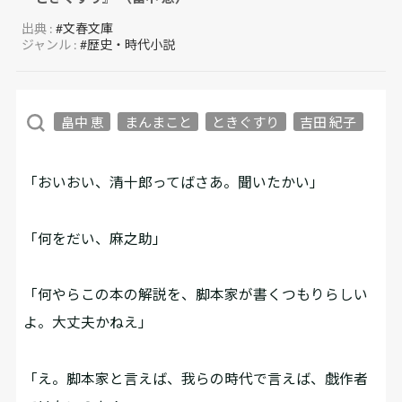
出典 :
#文春文庫
ジャンル :
#歴史・時代小説
畠中 恵
まんまこと
ときぐすり
吉田 紀子
「おいおい、清十郎ってばさあ。聞いたかい」
「何をだい、麻之助」
「何やらこの本の解説を、脚本家が書くつもりらしい
よ。大丈夫かねえ」
「え。脚本家と言えば、我らの時代で言えば、戯作者