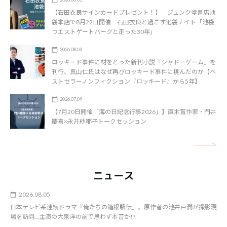
【石田衣良サインカードプレゼント！】 ジュンク堂書店池
袋本店で8月22日開催 石田衣良と過ごす池袋ナイト「池袋
ウエストゲートパークと走った30年」
2026.08.03
ロッキード事件に材をとった新刊小説『シャドーゲーム』を
刊行、真山仁氏はなぜ再びロッキード事件に挑んだのか【ベ
ストセラーノンフィクション『ロッキード』から5年】
2026.07.09
【7月20日開催「海の日記念行事2026」】直木賞作家・門井
慶喜×永井紗耶子トークセッション
矢
ニュース
2026.08.05
日本テレビ系連続ドラマ『俺たちの箱根駅伝』。原作者の池井戸潤が撮影現
場を訪問…主演の大泉洋の前で思わず本音が!?