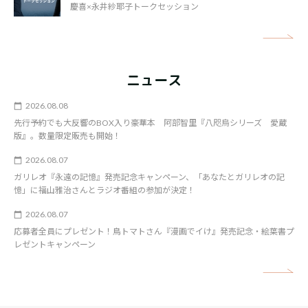
慶喜×永井紗耶子トークセッション
矢
ニュース
2026.08.08
先行予約でも大反響のBOX入り豪華本 阿部智里『八咫烏シリーズ 愛蔵
版』。数量限定販売も開始！
2026.08.07
ガリレオ『永遠の記憶』発売記念キャンペーン、「あなたとガリレオの記
憶」に福山雅治さんとラジオ番組の参加が決定！
2026.08.07
応募者全員にプレゼント！鳥トマトさん『漫画でイけ』発売記念・絵葉書プ
レゼントキャンペーン
矢