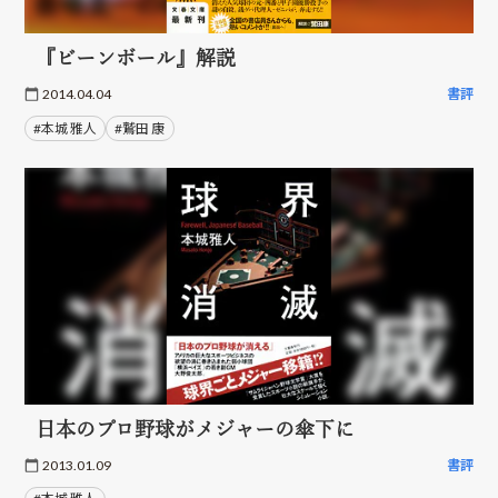
『ビーンボール』解説
2014.04.04
書評
#本城 雅人
#鷲田 康
日本のプロ野球がメジャーの傘下に
2013.01.09
書評