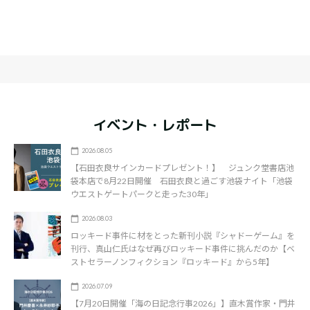
イベント・レポート
2026.08.05
【石田衣良サインカードプレゼント！】 ジュンク堂書店池
袋本店で8月22日開催 石田衣良と過ごす池袋ナイト「池袋
ウエストゲートパークと走った30年」
2026.08.03
ロッキード事件に材をとった新刊小説『シャドーゲーム』を
刊行、真山仁氏はなぜ再びロッキード事件に挑んだのか【ベ
ストセラーノンフィクション『ロッキード』から5年】
2026.07.09
【7月20日開催「海の日記念行事2026」】直木賞作家・門井