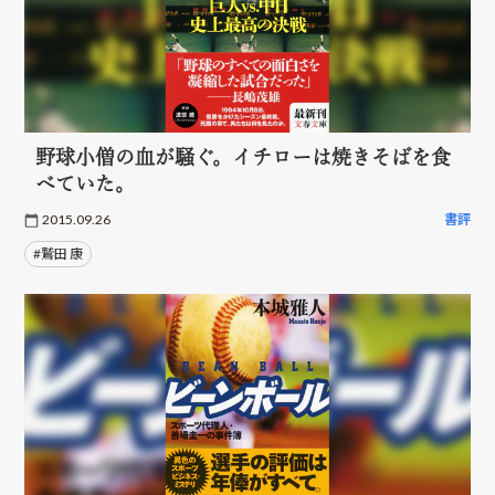
野球小僧の血が騒ぐ。イチローは焼きそばを食
べていた。
2015.09.26
書評
#鷲田 康