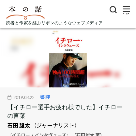
メニュー
読者と作家を結ぶリボンのようなウェブメディア
書評
2019.03.22
【イチロー選手お疲れ様でした】イチロー
の言葉
石田 雄太
（ジャーナリスト）
『イチロー・インタヴューズ』 （石田雄太 著）