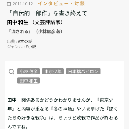
インタビュー・対談
2011.10.12
「自伝的三部作」を書き終えて
田中 和生
（文芸評論家）
『流される』 （小林信彦 著）
出典 :
#本の話
ジャンル :
#小説
小林 信彦
東京少年
日本橋バビロン
田中 和生
田中
関係あるかどうかわかりませんが、『東京少
年』と内容が重なる『冬の神話』やいま挙げた『ぼく
たちの好きな戦争』は、ちょうど敗戦で作品が終わる
んですね。