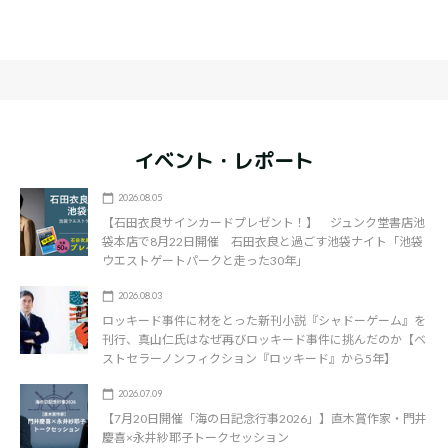
イベント・レポート
2026.08.05
【石田衣良サインカードプレゼント！】 ジュンク堂書店池
袋本店で8月22日開催 石田衣良と過ごす池袋ナイト「池袋
ウエストゲートパークと走った30年」
2026.08.03
ロッキード事件に材をとった新刊小説『シャドーゲーム』を
刊行、真山仁氏はなぜ再びロッキード事件に挑んだのか【ベ
ストセラーノンフィクション『ロッキード』から5年】
2026.07.09
【7月20日開催「海の日記念行事2026」】直木賞作家・門井
慶喜×永井紗耶子トークセッション