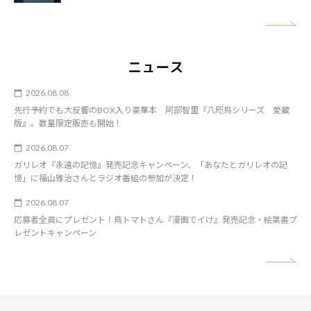
矢
ニュース
2026.08.08
先行予約でも大反響のBOX入り豪華本 阿部智里『八咫烏シリーズ 愛蔵
版』。数量限定販売も開始！
2026.08.07
ガリレオ『永遠の記憶』発売記念キャンペーン、「あなたとガリレオの記
憶」に福山雅治さんとラジオ番組の参加が決定！
2026.08.07
応募者全員にプレゼント！鳥トマトさん『漫画でイけ』発売記念・絵葉書プ
レゼントキャンペーン
矢