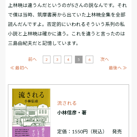
上林暁は違うんだというのがSさんの説なんです。それ
で僕は当時、筑摩書房から出ていた上林暁全集を全部
読んだんですよ。否定的にいわれるそういう系列の私
小説と上林暁は確かに違う。これを違うと言ったのは
三島由紀夫だと記憶しています。
前へ
次へ
2
3
4
5
6
≪ 最初へ
最後へ ≫
流される
小林信彦・著
定価：1550円（税込） 発売