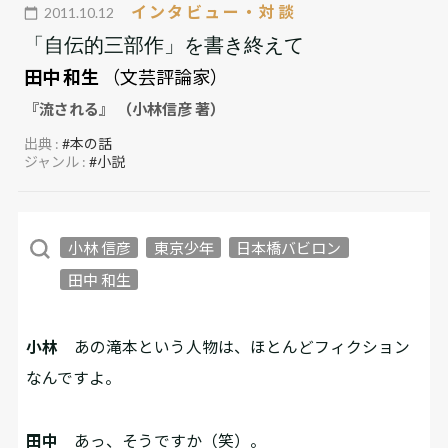
インタビュー・対談
2011.10.12
「自伝的三部作」を書き終えて
田中 和生
（文芸評論家）
『流される』 （小林信彦 著）
出典 :
#本の話
ジャンル :
#小説
小林 信彦
東京少年
日本橋バビロン
田中 和生
小林
あの滝本という人物は、ほとんどフィクション
なんですよ。
田中
あっ、そうですか（笑）。