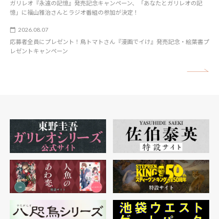
ガリレオ『永遠の記憶』発売記念キャンペーン、「あなたとガリレオの記
憶」に福山雅治さんとラジオ番組の参加が決定！
2026.08.07
応募者全員にプレゼント！鳥トマトさん『漫画でイけ』発売記念・絵葉書プ
レゼントキャンペーン
矢