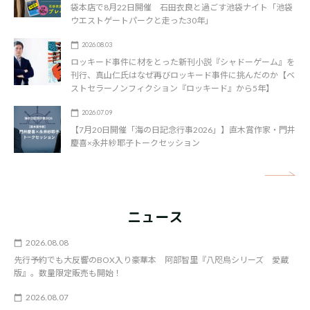
袋本店で8月22日開催 石田衣良と過ごす池袋ナイト「池袋
ウエストゲートパークと走った30年」
2026.08.03
ロッキード事件に材をとった新刊小説『シャドーゲーム』を
刊行、真山仁氏はなぜ再びロッキード事件に挑んだのか【ベ
ストセラーノンフィクション『ロッキード』から5年】
2026.07.09
【7月20日開催「海の日記念行事2026」】直木賞作家・門井
慶喜×永井紗耶子トークセッション
矢
ニュース
2026.08.08
先行予約でも大反響のBOX入り豪華本 阿部智里『八咫烏シリーズ 愛蔵
版』。数量限定販売も開始！
2026.08.07