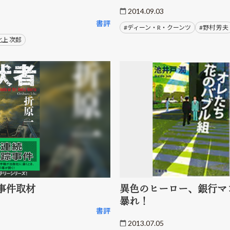
2014.09.03
書評
#ディーン・R・クーンツ
#野村 芳夫
北上 次郎
事件取材
異色のヒーロー、銀行マ
暴れ！
書評
2013.07.05