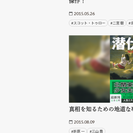
傑作！
2015.05.26
#スコット・トゥロー
#二宮 磬
#
真相を知るための地道な
2015.08.09
#折原 一
#三山 喬