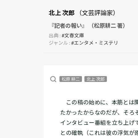
北上 次郎
（文芸評論家）
『記者の報い』 （松原耕二 著）
出典 :
#文春文庫
ジャンル :
#エンタメ・ミステリ
松原 耕二
北上 次郎
この稿の始めに、本筋とは関
たかったからなのだが、そろ
インタビュー番組を立ち上げ
との確執（これは彼の浮気が原