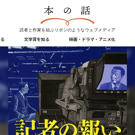
読者と作家を結ぶリボンのようなウェブメディア
知る
文学賞を知る
映画・ドラマ・アニメ化