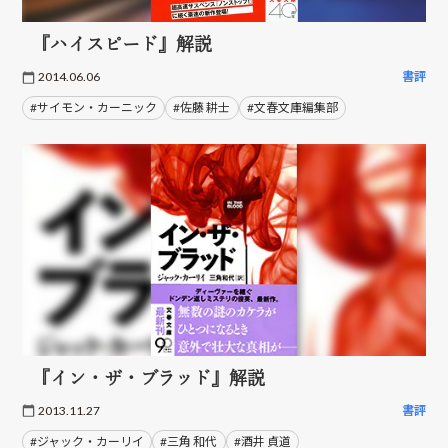
『ハイスピード』解説
2014.06.06
書評
#サイモン・カーニック
#佐藤 耕士
#文春文庫編集部
『イン・ザ・ブラッド』解説
2013.11.27
書評
#ジャック・カーリイ
#三角 和代
#酒井 貞道