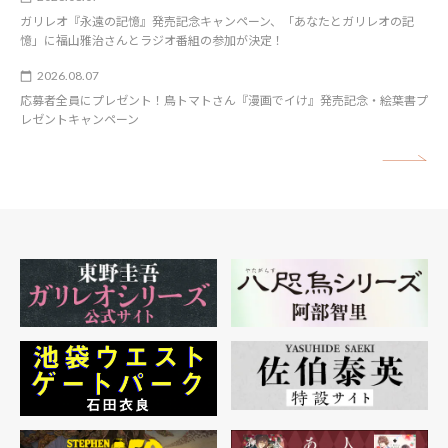
ガリレオ『永遠の記憶』発売記念キャンペーン、「あなたとガリレオの記
憶」に福山雅治さんとラジオ番組の参加が決定！
2026.08.07
応募者全員にプレゼント！鳥トマトさん『漫画でイけ』発売記念・絵葉書プ
レゼントキャンペーン
矢