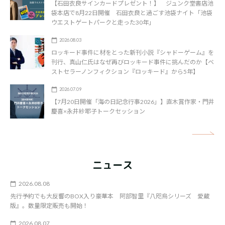
【石田衣良サインカードプレゼント！】 ジュンク堂書店池
袋本店で8月22日開催 石田衣良と過ごす池袋ナイト「池袋
ウエストゲートパークと走った30年」
2026.08.03
ロッキード事件に材をとった新刊小説『シャドーゲーム』を
刊行、真山仁氏はなぜ再びロッキード事件に挑んだのか【ベ
ストセラーノンフィクション『ロッキード』から5年】
2026.07.09
【7月20日開催「海の日記念行事2026」】直木賞作家・門井
慶喜×永井紗耶子トークセッション
矢
ニュース
2026.08.08
先行予約でも大反響のBOX入り豪華本 阿部智里『八咫烏シリーズ 愛蔵
版』。数量限定販売も開始！
2026.08.07