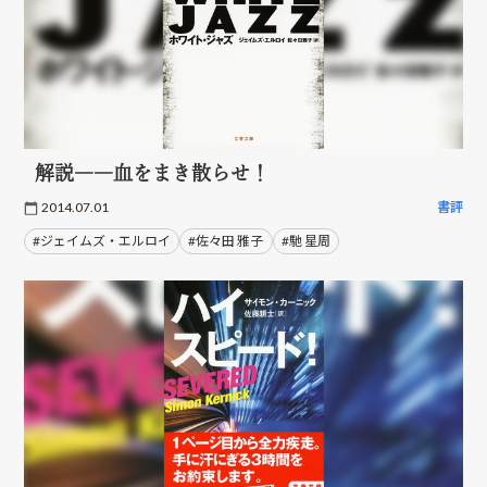
解説――血をまき散らせ！
2014.07.01
書評
#ジェイムズ・エルロイ
#佐々田 雅子
#馳 星周