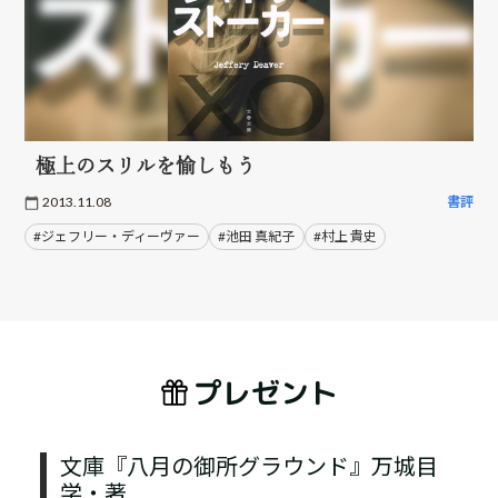
極上のスリルを愉しもう
2013.11.08
書評
#ジェフリー・ディーヴァー
#池田 真紀子
#村上 貴史
プレゼント
文庫『八月の御所グラウンド』万城目
学・著