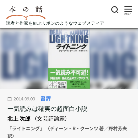
メニュー
読者と作家を結ぶリボンのようなウェブメディア
書評
2014.09.03
一気読みは確実の超面白小説
北上 次郎
（文芸評論家）
『ライトニング』 （ディーン・R・クーンツ 著／野村芳夫
訳）