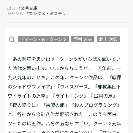
出典 :
#文春文庫
ジャンル :
#エンタメ・ミステリ
ディーン・R・クーンツ
野村 芳夫
北上 次郎
あの熱狂を思い出す。クーンツがいちばん輝いてい
た時代を思い出す。いまからちょうど二十五年前、一
九八九年のことだ。この年、クーンツ作品は、『戦慄
のシャドウファイア』『ウィスパーズ』『邪教集団ト
ワイライトの追撃』『ライトニング』『12月の扉』
『夜の終りに』『雷鳴の館』『殺人プログラミング』
と、各社から合計八作が翻訳された。このうち面白
かったのは五作。八分の五ならすごい。クーンツ元年
といっていい。それ以前にもクーンツは、『マンハッ