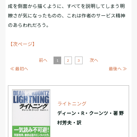
成を側面から描くように、すべてを説明してしまう明
瞭さが気になったものの、これは作者のサービス精神
のあらわれだろう。
【次ページ】
前へ
次へ
1
2
3
≪ 最初へ
最後へ ≫
ライトニング
ディーン・R・クーンツ・著 野
村芳夫・訳