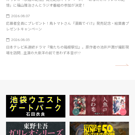
憶」に福山雅治さんとラジオ番組の参加が決定！
2026.08.07
応募者全員にプレゼント！鳥トマトさん『漫画でイけ』発売記念・絵葉書プ
レゼントキャンペーン
2026.08.05
日本テレビ系連続ドラマ『俺たちの箱根駅伝』。原作者の池井戸潤が撮影現
場を訪問…主演の大泉洋の前で思わず本音が!?
矢