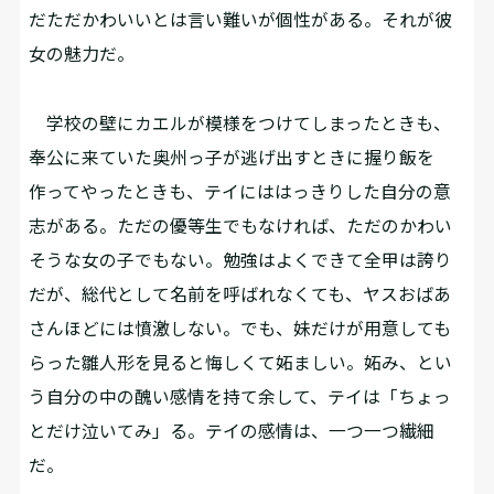
だただかわいいとは言い難いが個性がある。それが彼
女の魅力だ。
学校の壁にカエルが模様をつけてしまったときも、
奉公に来ていた奥州っ子が逃げ出すときに握り飯を
作ってやったときも、テイにははっきりした自分の意
志がある。ただの優等生でもなければ、ただのかわい
そうな女の子でもない。勉強はよくできて全甲は誇り
だが、総代として名前を呼ばれなくても、ヤスおばあ
さんほどには憤激しない。でも、妹だけが用意しても
らった雛人形を見ると悔しくて妬ましい。妬み、とい
う自分の中の醜い感情を持て余して、テイは「ちょっ
とだけ泣いてみ」る。テイの感情は、一つ一つ繊細
だ。