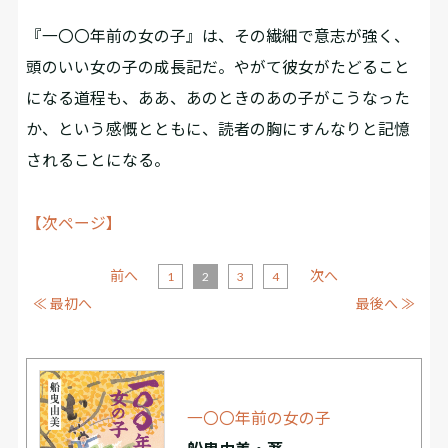
『一〇〇年前の女の子』は、その繊細で意志が強く、
頭のいい女の子の成長記だ。やがて彼女がたどること
になる道程も、ああ、あのときのあの子がこうなった
か、という感慨とともに、読者の胸にすんなりと記憶
されることになる。
【次ページ】
前へ
次へ
1
2
3
4
≪ 最初へ
最後へ ≫
一〇〇年前の女の子