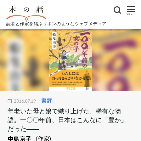
メニュー
読者と作家を結ぶリボンのようなウェブメディア
書評
2016.07.19
年老いた母と娘で織り上げた、稀有な物
語。一〇〇年前、日本はこんなに「豊か」
だった――
中島 京子
（作家）