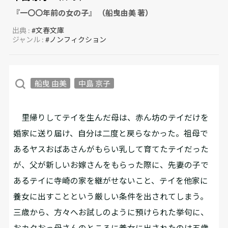
『一〇〇年前の女の子』 （船曳由美 著）
出典 :
#文春文庫
ジャンル :
#ノンフィクション
船曳 由美
中島 京子
里帰りしてテイを生んだ母は、赤ん坊のテイだけを
婚家に送り届け、自分は二度と戻らなかった。祖母で
あるヤスおばあさんがもらい乳して育てたテイだった
が、父が新しいお嫁さんをもらった際に、先妻の子で
あるテイに寺崎の家を継がせないこと、テイを他家に
養女に出すことという厳しい条件を出されてしまう。
三歳から、方々へお試しのように預けられた挙句に、
おカクおっ母さんのところに養女に出されたのは五歳