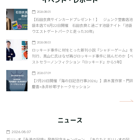
イベント・レポート
2026.08.05
【石田衣良サインカードプレゼント！】 ジュンク堂書店池
袋本店で8月22日開催 石田衣良と過ごす池袋ナイト「池袋
ウエストゲートパークと走った30年」
2026.08.03
ロッキード事件に材をとった新刊小説『シャドーゲーム』を
刊行、真山仁氏はなぜ再びロッキード事件に挑んだのか【ベ
ストセラーノンフィクション『ロッキード』から5年】
2026.07.09
【7月20日開催「海の日記念行事2026」】直木賞作家・門井
慶喜×永井紗耶子トークセッション
矢
ニュース
2026.08.07
ガリレオ『永遠の記憶』発売記念キャンペーン、「あなたとガリレオの記