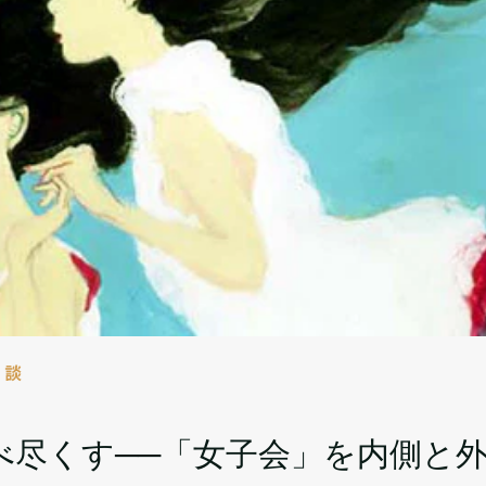
対談
べ尽くす──「女子会」を内側と