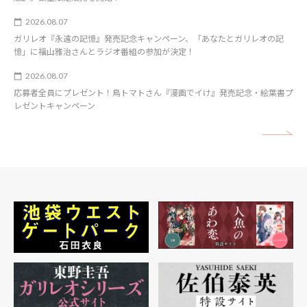
2026.08.07
ガリレオ『永遠の記憶』発売記念キャンペーン、「あなたとガリレオの記
憶」に福山雅治さんとラジオ番組の参加が決定！
2026.08.07
応募者全員にプレゼント！鳥トマトさん『漫画でイけ』発売記念・絵葉書プ
レゼントキャンペーン
矢