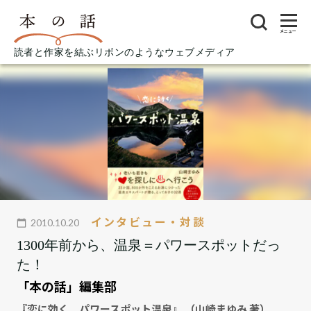
メニュー
読者と作家を結ぶリボンのようなウェブメディア
インタビュー・対談
2010.10.20
1300年前から、温泉＝パワースポットだっ
た！
「本の話」編集部
『恋に効く パワースポット温泉』 （山崎まゆみ 著）