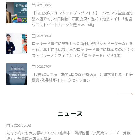
2026.08.05
【石田衣良サインカードプレゼント！】 ジュンク堂書店池
袋本店で8月22日開催 石田衣良と過ごす池袋ナイト「池袋
ウエストゲートパークと走った30年」
2026.08.03
ロッキード事件に材をとった新刊小説『シャドーゲーム』を
刊行、真山仁氏はなぜ再びロッキード事件に挑んだのか【ベ
ストセラーノンフィクション『ロッキード』から5年】
2026.07.09
【7月20日開催「海の日記念行事2026」】直木賞作家・門井
慶喜×永井紗耶子トークセッション
矢
ニュース
2026.08.08
先行予約でも大反響のBOX入り豪華本 阿部智里『八咫烏シリーズ 愛蔵
版』。数量限定販売も開始！