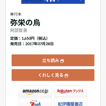
単行本
弥栄の烏
阿部智里
定価：
1,650円（税込）
発売日：2017年07月28日
立ち読み
くわしく見る
ックス
屋書店ウェブストア