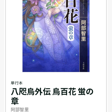
単行本
八咫烏外伝 烏百花 蛍の
章
阿部智里