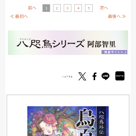
前へ
次へ
1
2
3
4
5
≪ 最初へ
最後へ ≫
シェアする