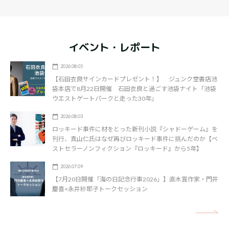
イベント・レポート
2026.08.05
【石田衣良サインカードプレゼント！】 ジュンク堂書店池
袋本店で8月22日開催 石田衣良と過ごす池袋ナイト「池袋
ウエストゲートパークと走った30年」
2026.08.03
ロッキード事件に材をとった新刊小説『シャドーゲーム』を
刊行、真山仁氏はなぜ再びロッキード事件に挑んだのか【ベ
ストセラーノンフィクション『ロッキード』から5年】
2026.07.09
【7月20日開催「海の日記念行事2026」】直木賞作家・門井
慶喜×永井紗耶子トークセッション
矢