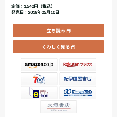
定価：
1,540円（税込）
発売日：2018年05月10日
立ち読み
くわしく見る
ックス
屋書店ウェブストア
Club