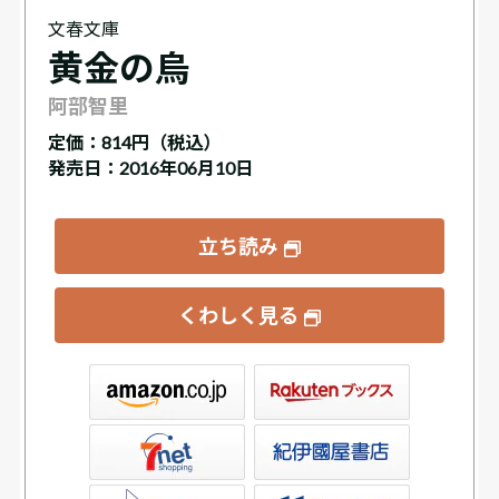
文春文庫
黄金の烏
阿部智里
定価：
814円（税込）
発売日：2016年06月10日
立ち読み
くわしく見る
ックス
屋書店ウェブストア
Club