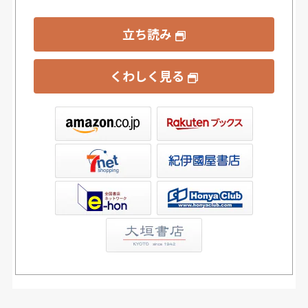
立ち読み
くわしく見る
ックス
屋書店ウェブストア
Club