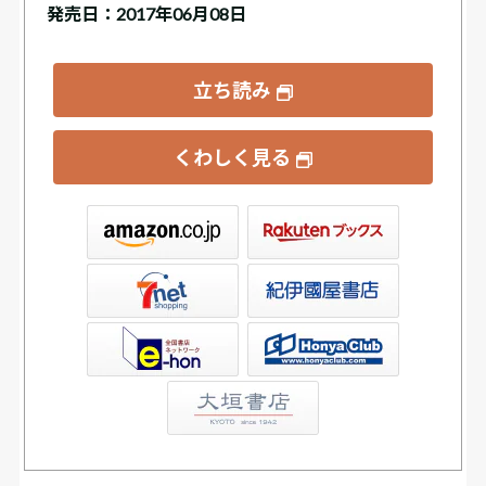
発売日：2017年06月08日
立ち読み
くわしく見る
ックス
屋書店ウェブストア
Club