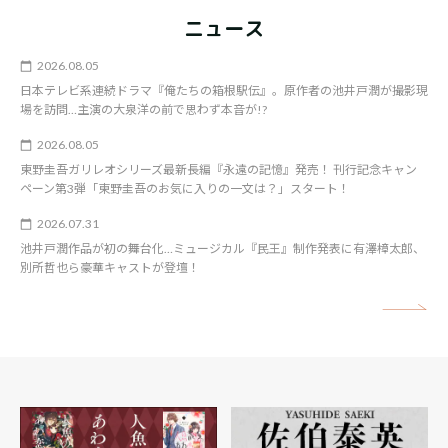
ニュース
2026.08.05
日本テレビ系連続ドラマ『俺たちの箱根駅伝』。原作者の池井戸潤が撮影現
場を訪問…主演の大泉洋の前で思わず本音が!?
2026.08.05
東野圭吾ガリレオシリーズ最新長編『永遠の記憶』発売！ 刊行記念キャン
ペーン第3弾「東野圭吾のお気に入りの一文は？」スタート！
2026.07.31
池井戸潤作品が初の舞台化…ミュージカル『民王』制作発表に有澤樟太郎、
別所哲也ら豪華キャストが登壇！
矢