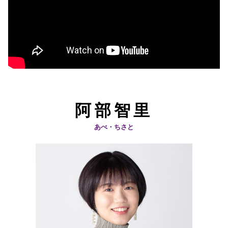
阿部智里
あべ・ちさと