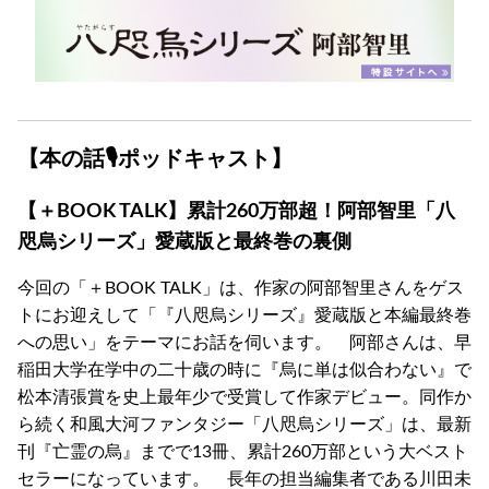
【本の話🎙ポッドキャスト】
【＋BOOK TALK】累計260万部超！阿部智里「八
咫烏シリーズ」愛蔵版と最終巻の裏側
今回の「＋BOOK TALK」は、作家の阿部智里さんをゲス
トにお迎えして「『八咫烏シリーズ』愛蔵版と本編最終巻
への思い」をテーマにお話を伺います。 阿部さんは、早
稲田大学在学中の二十歳の時に『烏に単は似合わない』で
松本清張賞を史上最年少で受賞して作家デビュー。同作か
ら続く和風大河ファンタジー「八咫烏シリーズ」は、最新
刊『亡霊の烏』までで13冊、累計260万部という大ベスト
セラーになっています。 長年の担当編集者である川田未