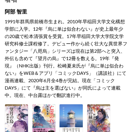
阿部 智里
1991年群馬県前橋市生まれ。2010年早稲田大学文化構想
学部に入学。12年『烏に単は似合わない』が史上最年少
の20歳で松本清張賞を受賞。17年早稲田大学大学院文学
研究科修士課程修了。デビュー作から続く壮大な異世界フ
ァンタジー「八咫烏」シリーズは現在は第2部へと突入、
外伝も含めて『望月の烏』で12冊を数える。19年『発
現』（NHK出版）刊行。松崎夏未氏が『烏に単は似合わ
ない』をWEB＆アプリ「コミックDAYS」（講談社）にて
漫画連載、2020年6月全4巻が完結。現在「コミック
DAYS」にて『烏は主を選ばない』が同氏によって連載
中。現在、中台露ほかで翻訳進行中。