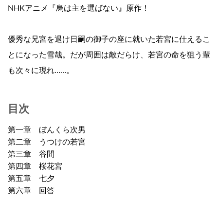
NHKアニメ『烏は主を選ばない』原作！
優秀な兄宮を退け日嗣の御子の座に就いた若宮に仕えるこ
とになった雪哉。だが周囲は敵だらけ、若宮の命を狙う輩
も次々に現れ……。
目次
第一章 ぼんくら次男
第二章 うつけの若宮
第三章 谷間
第四章 桜花宮
第五章 七夕
第六章 回答