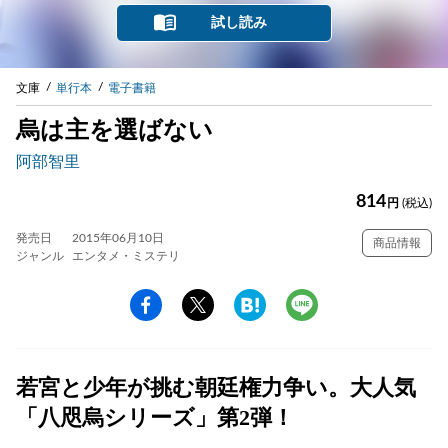
試し読み
文庫
単行本
電子書籍
烏は主を選ばない
阿部智里
814
円
(税込)
発売日
2015年06月10日
商品情報
ジャンル
エンタメ・ミステリ
若宮と少年が挑む朝廷権力争い。大人気
「八咫烏シリーズ」第2弾！