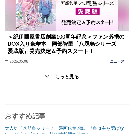
＜紀伊國屋書店創業100周年記念＞ファン必携の
BOX入り豪華本 阿部智里『八咫烏シリーズ
愛蔵版』発売決定＆予約スタート！
2026.05.08
ニュース
もっと見る
おすすめ記事
大人気「八咫烏シリーズ」漫画化第2弾。『烏は主を選ばな