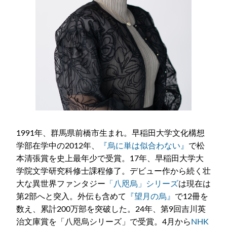
1991年、群馬県前橋市生まれ。早稲田大学文化構想
学部在学中の2012年、
『烏に単は似合わない』
で松
本清張賞を史上最年少で受賞。17年、早稲田大学大
学院文学研究科修士課程修了。デビュー作から続く壮
大な異世界ファンタジー
「八咫烏」シリーズ
は現在は
第2部へと突入。外伝も含めて
『望月の烏』
で12冊を
数え、累計200万部を突破した。24年、第9回吉川英
治文庫賞を「八咫烏シリーズ」で受賞。4月から
NHK