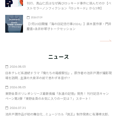
刊行、真山仁氏はなぜ再びロッキード事件に挑んだのか【ベ
ストセラーノンフィクション『ロッキード』から5年】
2026.07.09
【7月20日開催「海の日記念行事2026」】直木賞作家・門井
慶喜×永井紗耶子トークセッション
矢
ニュース
2026.08.05
日本テレビ系連続ドラマ『俺たちの箱根駅伝』。原作者の池井戸潤が撮影現
場を訪問…主演の大泉洋の前で思わず本音が!?
2026.08.05
東野圭吾ガリレオシリーズ最新長編『永遠の記憶』発売！ 刊行記念キャン
ペーン第3弾「東野圭吾のお気に入りの一文は？」スタート！
2026.07.31
池井戸潤作品が初の舞台化…ミュージカル『民王』制作発表に有澤樟太郎、