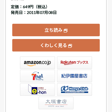
定価：
649円（税込）
発売日：2011年07月08日
立ち読み
くわしく見る
ックス
屋書店ウェブストア
Club