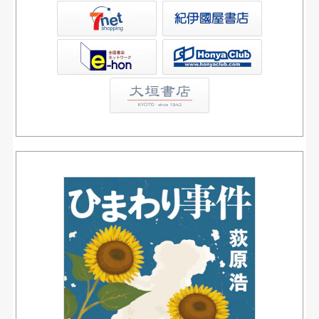
屋書店ウェブストア
Club