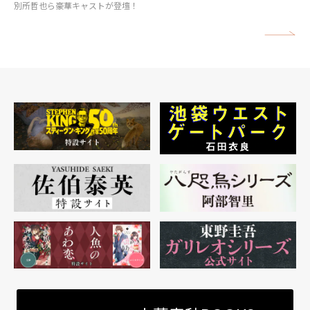
別所哲也ら豪華キャストが登壇！
矢