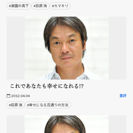
#楽園の真下
#荻原 浩
#カマキリ
これであなたも幸せになれる!?
2012.04.04
書評
#荻原 浩
#幸せになる百通りの方法