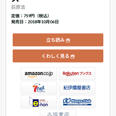
荻原浩
定価：
759円（税込）
発売日：2018年10月06日
立ち読み
くわしく見る
ックス
屋書店ウェブストア
Club