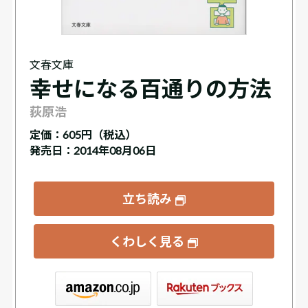
文春文庫
幸せになる百通りの方法
荻原浩
定価：
605円（税込）
発売日：2014年08月06日
立ち読み
くわしく見る
ックス