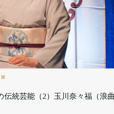
対談
の伝統芸能（2）玉川奈々福（浪