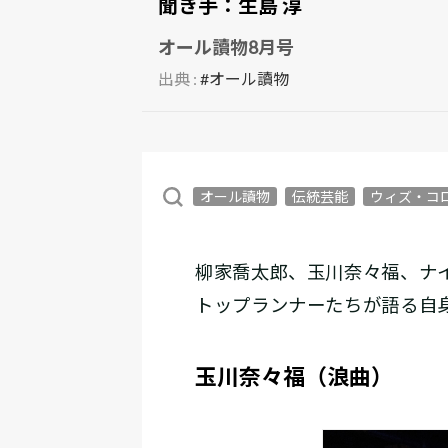
聞き手：
生島 淳
オール讀物8月号
出典 :
#オール讀物
オール讀物
伝統芸能
ウィズ・コ
柳家喬太郎、玉川奈々福、ナ
トップランナーたちが語る自身
玉川奈々福（浪曲）