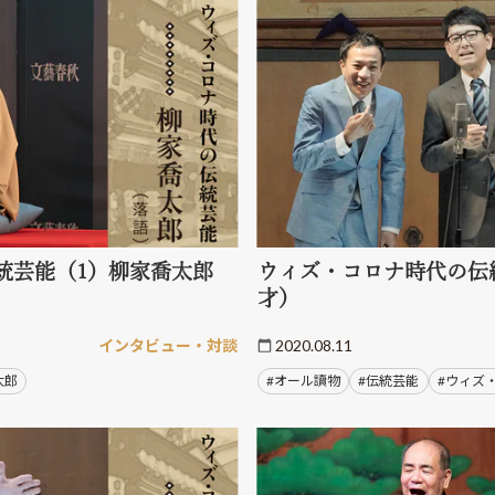
統芸能（1）柳家喬太郎
ウィズ・コロナ時代の伝
才）
インタビュー・対談
2020.08.11
太郎
#オール讀物
#伝統芸能
#ウィズ