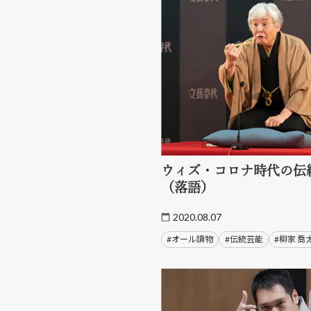
ウィズ・コロナ時代の伝
（落語）
2020.08.07
#オール讀物
#伝統芸能
#柳家 喬