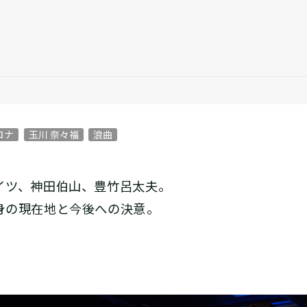
ロナ
玉川 奈々福
浪曲
イツ、神田伯山、豊竹呂太夫。
の現在地と今後への決意――。