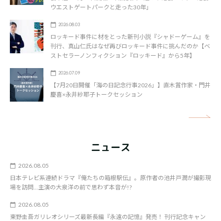
ウエストゲートパークと走った30年」
2026.08.03
ロッキード事件に材をとった新刊小説『シャドーゲーム』を
刊行、真山仁氏はなぜ再びロッキード事件に挑んだのか【ベ
ストセラーノンフィクション『ロッキード』から5年】
2026.07.09
【7月20日開催「海の日記念行事2026」】直木賞作家・門井
慶喜×永井紗耶子トークセッション
矢
ニュース
2026.08.05
日本テレビ系連続ドラマ『俺たちの箱根駅伝』。原作者の池井戸潤が撮影現
場を訪問…主演の大泉洋の前で思わず本音が!?
2026.08.05
東野圭吾ガリレオシリーズ最新長編『永遠の記憶』発売！ 刊行記念キャン