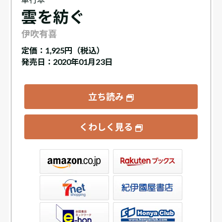
雲を紡ぐ
伊吹有喜
定価：
1,925円（税込）
発売日：2020年01月23日
立ち読み
くわしく見る
ックス
屋書店ウェブストア
Club