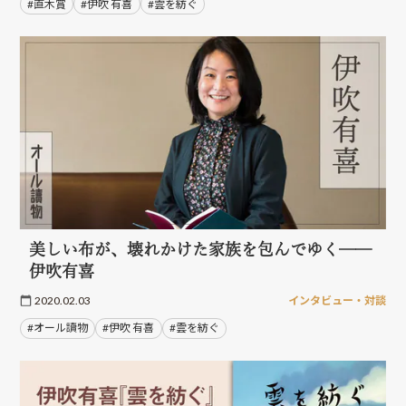
#直木賞
#伊吹 有喜
#雲を紡ぐ
美しい布が、壊れかけた家族を包んでゆく──
伊吹有喜
2020.02.03
インタビュー・対談
#オール讀物
#伊吹 有喜
#雲を紡ぐ