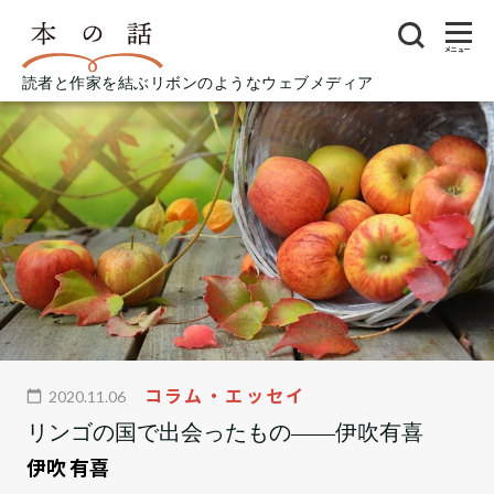
メニュー
読者と作家を結ぶリボンのようなウェブメディア
コラム・エッセイ
2020.11.06
リンゴの国で出会ったもの――伊吹有喜
伊吹 有喜