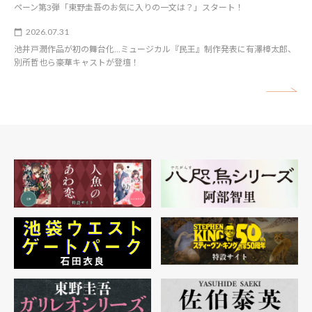
ペーン第3弾「東野圭吾のお気に入りの一文は？」スタート！
2026.07.31
池井戸潤作品が初の舞台化…ミュージカル『民王』制作発表に有澤樟太郎、
別所哲也ら豪華キャストが登壇！
矢