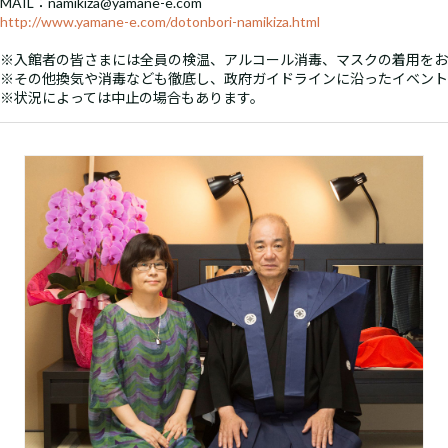
MAIL：namikiza@yamane-e.com
http://www.yamane-e.com/dotonbori-namikiza.html
※入館者の皆さまには全員の検温、アルコール消毒、マスクの着用をお
※その他換気や消毒なども徹底し、政府ガイドラインに沿ったイベント
※状況によっては中止の場合もあります。