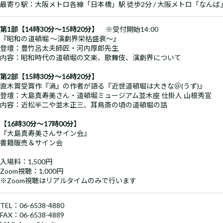
最寄り駅：大阪メトロ各線「日本橋」駅 徒歩2分 / 大阪メトロ「なんば
第1部【14時30分～15時20分】
※受付開始14:00
『昭和の道頓堀 ～演劇界栄枯盛衰～』
登壇：豊竹呂太夫師匠・河内厚郎先生
内容：昭和時代の道頓堀の文楽、歌舞伎、演劇界について
第2部【15時30分～16時20分】
直木賞受賞作『渦』の作者が語る『近世道頓堀は大きな＠(うず)』
登壇：大島真寿美さん・道頓堀ミュージアム並木座 仕掛人 山根秀宣
内容：近松半二や並木正三、耳鳥斎の頃の道頓堀の話
【16時30分～17時00分】
『大島真寿美さんサイン会』
書籍販売＆サイン会
入場料：1,500円
Zoom視聴：1,000円
※Zoom視聴はリアルタイムのみで行います
TEL：06-6538-4880
FAX：06-6538-4889