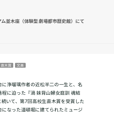
ジアム並木座（体験型 劇場都市歴史館）にて
直木賞
文楽
台に浄瑠璃作者の近松半二の一生と、名
程に迫った『渦 妹背山婦女庭訓 魂結
に続いて、第7回高校生直木賞を受賞した
台になった道頓堀に建てられたミュージ