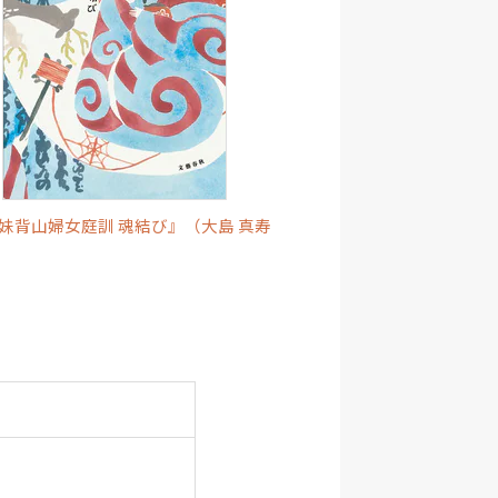
妹背山婦女庭訓 魂結び』（大島 真寿