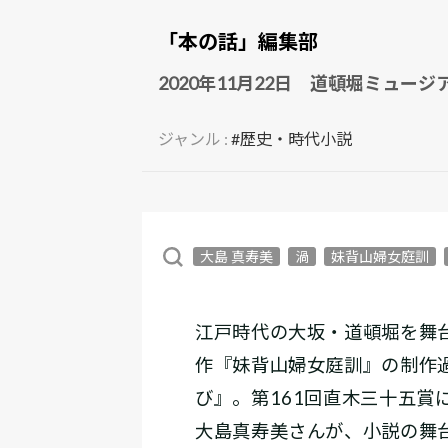
「本の話」編集部
2020年11月22日 道頓堀ミュー
ジャンル :
#歴史・時代小説
大島 真寿美
渦
妹背山婦女庭訓
江戸時代の大坂・道頓堀を舞
作『妹背山婦女庭訓』の制作過
び』。第161回直木三十五賞
大島真寿美さんが、小説の舞