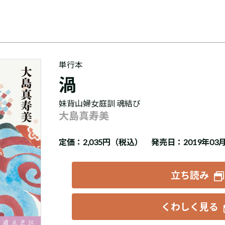
単行本
渦
妹背山婦女庭訓 魂結び
大島真寿美
定価：
2,035円（税込）
発売日：2019年03
立ち読み
くわしく見る