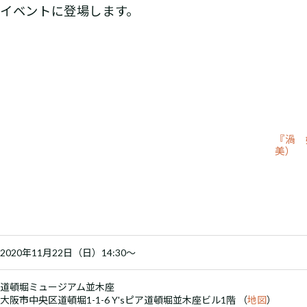
たイベントに登場します。
『渦 
美）
2020年11月22日（日）14:30～
道頓堀ミュージアム並木座
大阪市中央区道頓堀1-1-6 Y'sピア道頓堀並木座ビル1階 （
地図
）