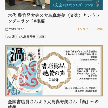
六代 豊竹呂太夫×大島真寿美〈文楽〉というワ
ンダーランド#後編
2019.03.18
インタビュー・対談
#文楽
#大島 真寿美
#渦
全国書店員さんより大島真寿美さん『渦』への
感想