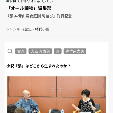
「オール讀物」編集部
『渦 妹背山婦女庭訓 魂結び』刊行記念
ジャンル :
#歴史・時代小説
文楽
大島 真寿美
渦
豊竹呂太夫
小説『渦』はどこから生まれたのか？