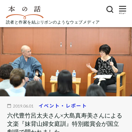
メニュー
読者と作家を結ぶリボンのようなウェブメディア
イベント・レポート
2019.06.01
六代豊竹呂太夫さん×大島真寿美さんによる
文楽『妹背山婦女庭訓』特別鑑賞会が国立
劇場で開かれました。