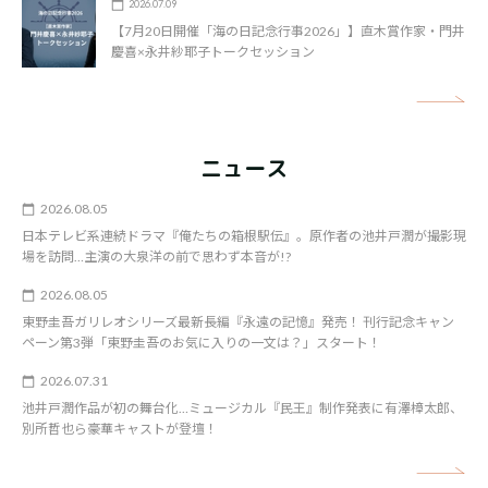
2026.07.09
【7月20日開催「海の日記念行事2026」】直木賞作家・門井
慶喜×永井紗耶子トークセッション
矢
ニュース
2026.08.05
日本テレビ系連続ドラマ『俺たちの箱根駅伝』。原作者の池井戸潤が撮影現
場を訪問…主演の大泉洋の前で思わず本音が!?
2026.08.05
東野圭吾ガリレオシリーズ最新長編『永遠の記憶』発売！ 刊行記念キャン
ペーン第3弾「東野圭吾のお気に入りの一文は？」スタート！
2026.07.31
池井戸潤作品が初の舞台化…ミュージカル『民王』制作発表に有澤樟太郎、
別所哲也ら豪華キャストが登壇！
矢