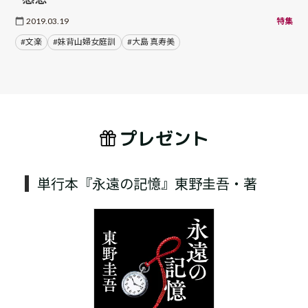
2019.03.19
特集
#文楽
#妹背山婦女庭訓
#大島 真寿美
プレゼント
単行本『永遠の記憶』東野圭吾・著