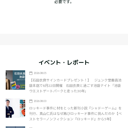
必要です。
イベント・レポート
2026.08.05
【石田衣良サインカードプレゼント！】 ジュンク堂書店池
袋本店で8月22日開催 石田衣良と過ごす池袋ナイト「池袋
ウエストゲートパークと走った30年」
2026.08.03
ロッキード事件に材をとった新刊小説『シャドーゲーム』を
刊行、真山仁氏はなぜ再びロッキード事件に挑んだのか【ベ
ストセラーノンフィクション『ロッキード』から5年】