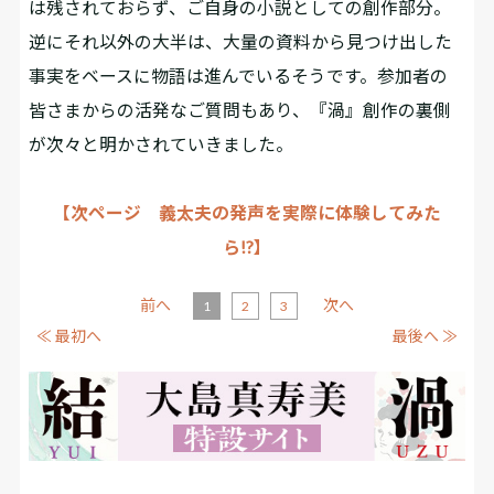
は残されておらず、ご自身の小説としての創作部分。
逆にそれ以外の大半は、大量の資料から見つけ出した
事実をベースに物語は進んでいるそうです。参加者の
皆さまからの活発なご質問もあり、『渦』創作の裏側
が次々と明かされていきました。
【次ページ 義太夫の発声を実際に体験してみた
ら!?】
前へ
次へ
1
2
3
≪ 最初へ
最後へ ≫