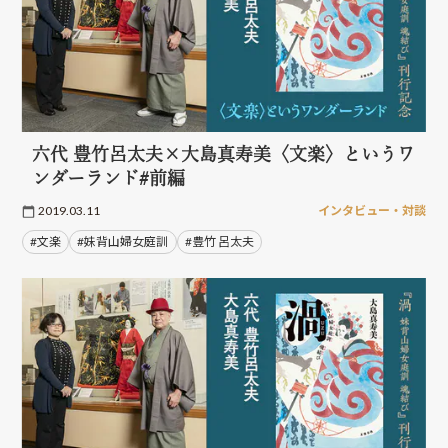
六代 豊竹呂太夫×大島真寿美〈文楽〉というワ
ンダーランド#前編
2019.03.11
インタビュー・対談
#文楽
#妹背山婦女庭訓
#豊竹 呂太夫