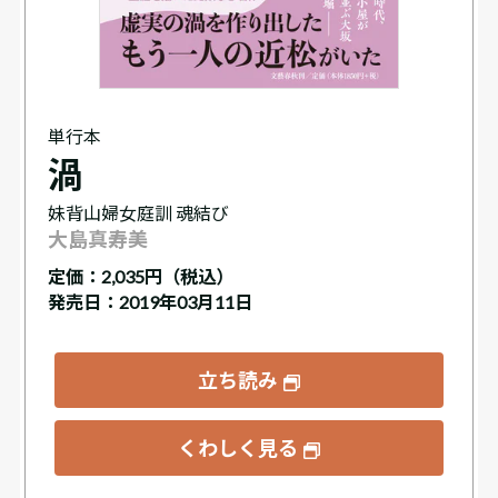
単行本
渦
妹背山婦女庭訓 魂結び
大島真寿美
定価：
2,035円（税込）
発売日：2019年03月11日
立ち読み
くわしく見る