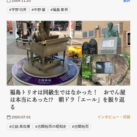
2009.11.20
書評
#宇野 功芳
#中野 雄
#福島 章恭
福島トリオは同級生ではなかった！ おでん屋
は本当にあった!? 朝ドラ「エール」を振り返
る
2020.07.01
インタビュー・対談
#辻田 真佐憲
#古関裕而の昭和史
#古関裕而