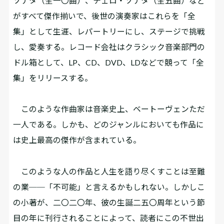
ソナタ（全一〇曲）、チェロ・ソナタ（全五曲）など
がすべて傑作揃いで、後世の演奏家はこれらを「全
集」として生涯、レパートリーにし、ステージで挑戦
し、愛奏する。レコード会社はクラシック音楽部門の
ドル箱として、LP、CD、DVD、LDなどで競って「全
集」をリリースする。
このような作曲家は音楽史上、ベートーヴェンただ
一人である。しかも、どのジャンルにおいても作品に
は史上最高の傑作が含まれている。
このような人の作品と人生を語り尽くすことは至難
の業──「不可能」と言えるかもしれない。しかしこ
の小著が、二〇二〇年、彼の生誕二五〇周年という節
目の年に刊行されることによって、読者にこの不世出