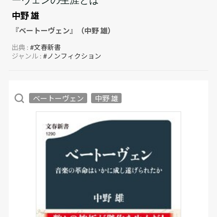
中野 雄
『ベートーヴェン』（中野 雄）
出典 :
#文春新書
ジャンル :
#ノンフィクション
ベートーヴェン
中野 雄