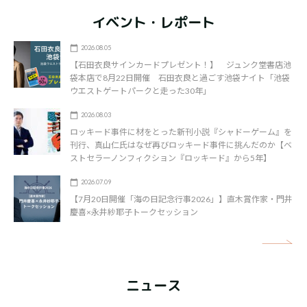
イベント・レポート
2026.08.05
【石田衣良サインカードプレゼント！】 ジュンク堂書店池
袋本店で8月22日開催 石田衣良と過ごす池袋ナイト「池袋
ウエストゲートパークと走った30年」
2026.08.03
ロッキード事件に材をとった新刊小説『シャドーゲーム』を
刊行、真山仁氏はなぜ再びロッキード事件に挑んだのか【ベ
ストセラーノンフィクション『ロッキード』から5年】
2026.07.09
【7月20日開催「海の日記念行事2026」】直木賞作家・門井
慶喜×永井紗耶子トークセッション
矢
ニュース