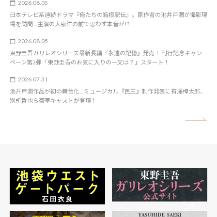
2026.08.05
日本テレビ系連続ドラマ『俺たちの箱根駅伝』。原作者の池井戸潤が撮影現
場を訪問…主演の大泉洋の前で思わず本音が!?
2026.08.05
東野圭吾ガリレオシリーズ最新長編『永遠の記憶』発売！ 刊行記念キャン
ペーン第3弾「東野圭吾のお気に入りの一文は？」スタート！
2026.07.31
池井戸潤作品が初の舞台化…ミュージカル『民王』制作発表に有澤樟太郎、
別所哲也ら豪華キャストが登壇！
矢