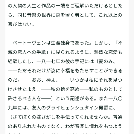
の人物の人生と作品の一端をご理解いただけるとした
ら、同じ音楽の世界に身を置く者として、これ以上の
喜びはない。
ベートーヴェンは生涯独身であった。しかし、「不
滅の恋人への手紙」に見られるように、熱烈な恋愛も
経験したし、一八一七年の彼の手記には〔愛のみ、
──ただそれだけが汝に幸福をもたらすことができる
のだ。──おお、神よ、──いつかは私にそれを見つ
けさせたまえ。──私の徳を高め──私のものとして
許さるべき人を──〕という記述がある。また一八〇
九年には、友人のグライヒェンシュタイン男爵に、
〔さてぼくの嫁さがしを手伝ってくれませんか。普通
のありふれたものでなく、わが音楽に憧れをもつよう