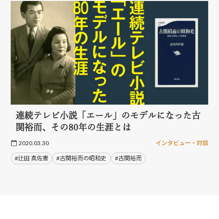
連続テレビ小説「エール」のモデルになった古
関裕而、その80年の生涯とは
2020.03.30
インタビュー・対談
#辻田 真佐憲
#古関裕而の昭和史
#古関裕而