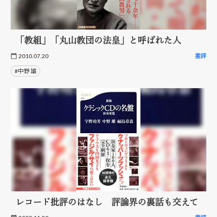
「教組」「丸山教団の法皇」と呼ばれた人
2010.07.20
書評
#中野 雄
レコード批評のはなし 評論界の裏話も交えて