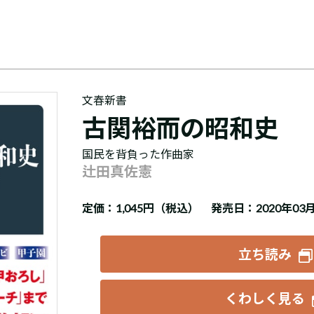
文春新書
古関裕而の昭和史
国民を背負った作曲家
辻田真佐憲
定価：
1,045円（税込）
発売日：2020年03
立ち読み
くわしく見る