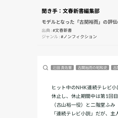
聞き手：
文春新書編集部
モデルとなった「古関裕而」の評伝
出典 :
#文春新書
ジャンル :
#ノンフィクション
辻田 真佐憲
古関裕而の昭和史
古
ヒット中のNHK連続テレビ小
休止し、休止期間中は第1回
（古山裕一役）と二階堂ふみ
「連続テレビ小説」だが、主