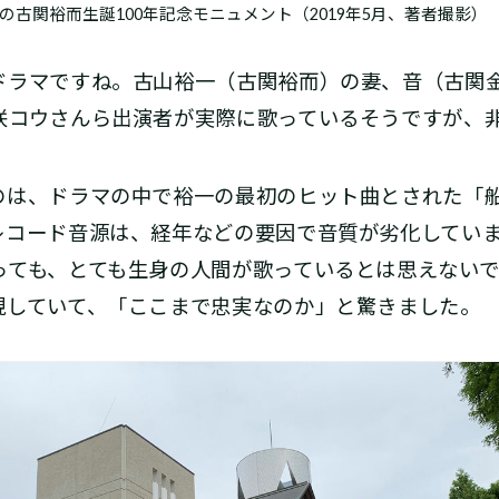
の古関裕而生誕100年記念モニュメント（2019年5月、著者撮影）
ラマですね。古山裕一（古関裕而）の妻、音（古関
咲コウさんら出演者が実際に歌っているそうですが、
は、ドラマの中で裕一の最初のヒット曲とされた「
レコード音源は、経年などの要因で音質が劣化してい
っても、とても生身の人間が歌っているとは思えない
現していて、「ここまで忠実なのか」と驚きました。