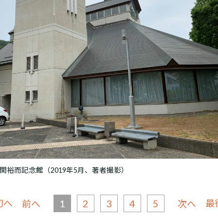
関裕而記念館（2019年5月、著者撮影）
初へ
1
2
3
4
5
最
前へ
次へ