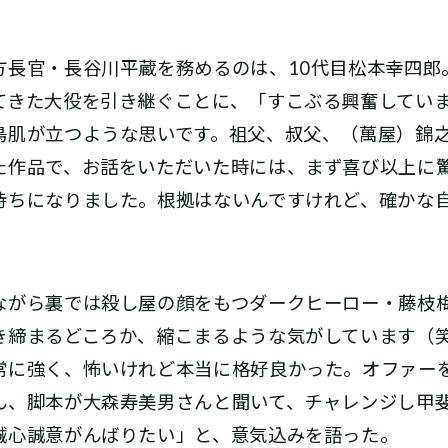
方長官・長谷川平蔵を務めるのは、10代目松本幸四郎
てきた大役を引き継ぐことに、「すこぶる興奮してい
鳥肌が立つような思いです。祖父、叔父、（萬屋）錦
た作品で、お話をいただいた時には、まず喜び以上に
持ちになりました。根拠はないんですけれど、確かな
がら裏では殺し屋の顔をもつダークヒーロー・藤枝
き締まるどころか、縮こまるような気がしています（
常に強く、怖いけれど本当に格好良かった。オファー
ん、脚本が大森寿美男さんと聞いて、チャレンジし甲
誠心誠意がんばりたい」と、意気込みを語った。