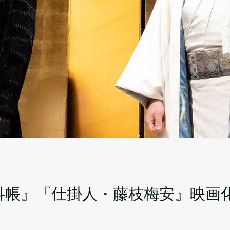
科帳』『仕掛人・藤枝梅安』映画