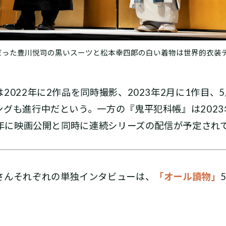
だった豊川悦司の黒いスーツと松本幸四郎の白い着物は世界的衣装
022年に2作品を同時撮影、2023年2月に1作目、
グも進行中だという。一方の『鬼平犯科帳』は2023
4年に映画公開と同時に連続シリーズの配信が予定され
さんそれぞれの単独インタビューは、
「オール讀物」