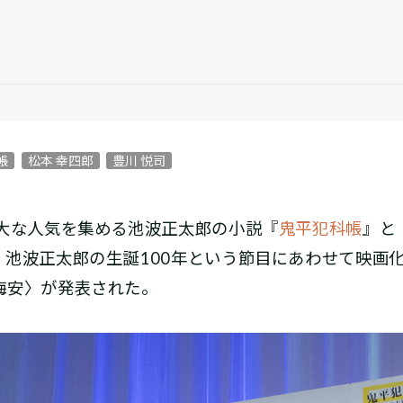
帳
松本 幸四郎
豊川 悦司
大な人気を集める池波正太郎の小説『
鬼平犯科帳
』と
、池波正太郎の生誕100年という節目にあわせて映画
梅安〉が発表された。