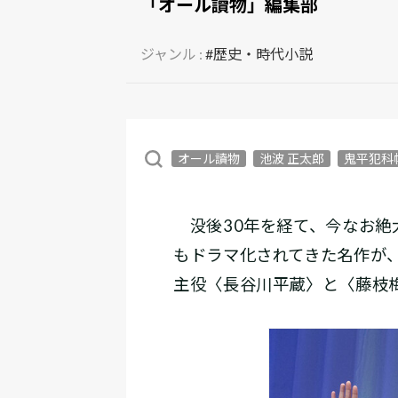
「オール讀物」編集部
ジャンル :
#歴史・時代小説
オール讀物
池波 正太郎
鬼平犯科
没後30年を経て、今なお絶
もドラマ化されてきた名作が
主役〈長谷川平蔵〉と〈藤枝