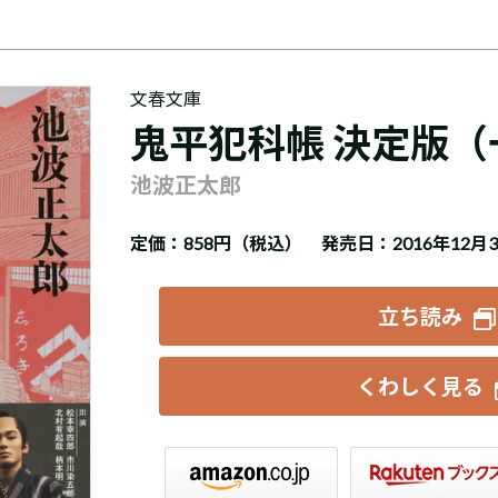
文春文庫
鬼平犯科帳 決定版（
池波正太郎
定価：
858円（税込）
発売日：2016年12月
立ち読み
くわしく見る
楽天ブックス
セブンネット