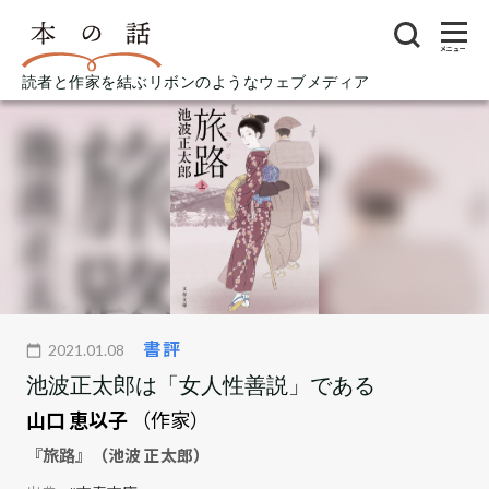
メニュー
読者と作家を結ぶリボンのようなウェブメディア
書評
2021.01.08
池波正太郎は「女人性善説」である
山口 恵以子
（作家）
『旅路』（池波 正太郎）