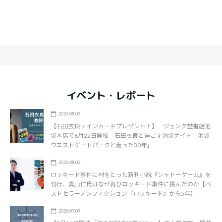
イベント・レポート
2026.08.05
【石田衣良サインカードプレゼント！】 ジュンク堂書店池
袋本店で8月22日開催 石田衣良と過ごす池袋ナイト「池袋
ウエストゲートパークと走った30年」
2026.08.03
ロッキード事件に材をとった新刊小説『シャドーゲーム』を
刊行、真山仁氏はなぜ再びロッキード事件に挑んだのか【ベ
ストセラーノンフィクション『ロッキード』から5年】
2026.07.09