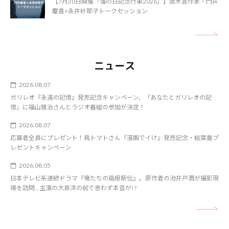
【7月20日開催「海の日記念行事2026」】直木賞作家・門井
慶喜×永井紗耶子トークセッション
矢
ニュース
2026.08.07
ガリレオ『永遠の記憶』発売記念キャンペーン、「あなたとガリレオの記
憶」に福山雅治さんとラジオ番組の参加が決定！
2026.08.07
応募者全員にプレゼント！鳥トマトさん『漫画でイけ』発売記念・絵葉書プ
レゼントキャンペーン
2026.08.05
日本テレビ系連続ドラマ『俺たちの箱根駅伝』。原作者の池井戸潤が撮影現
場を訪問…主演の大泉洋の前で思わず本音が!?
矢