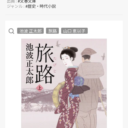
出典 :
#文春文庫
ジャンル :
#歴史・時代小説
池波 正太郎
旅路
山口 恵以子