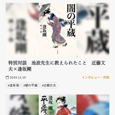
特別対談 池波先生に教えられたこと 近藤文
夫×逢坂剛
2019.11.19
インタビュー・対談
#逢坂 剛
#闇の平蔵
#近藤文夫