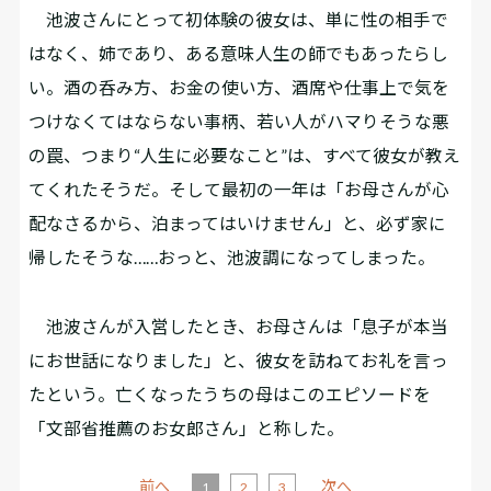
池波さんにとって初体験の彼女は、単に性の相手で
はなく、姉であり、ある意味人生の師でもあったらし
い。酒の呑み方、お金の使い方、酒席や仕事上で気を
つけなくてはならない事柄、若い人がハマりそうな悪
の罠、つまり“人生に必要なこと”は、すべて彼女が教え
てくれたそうだ。そして最初の一年は「お母さんが心
配なさるから、泊まってはいけません」と、必ず家に
帰したそうな……おっと、池波調になってしまった。
池波さんが入営したとき、お母さんは「息子が本当
にお世話になりました」と、彼女を訪ねてお礼を言っ
たという。亡くなったうちの母はこのエピソードを
「文部省推薦のお女郎さん」と称した。
前へ
次へ
1
2
3