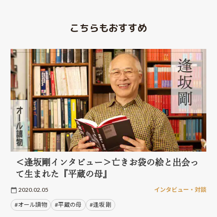
こちらもおすすめ
＜逢坂剛インタビュー＞亡きお袋の絵と出会っ
て生まれた『平蔵の母』
2020.02.05
インタビュー・対談
#オール讀物
#平蔵の母
#逢坂 剛