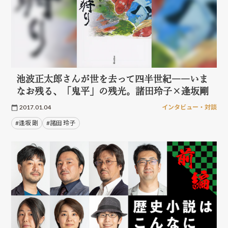
池波正太郎さんが世を去って四半世紀――いま
なお残る、「鬼平」の残光。諸田玲子×逢坂剛
2017.01.04
インタビュー・対談
#逢坂 剛
#諸田 玲子