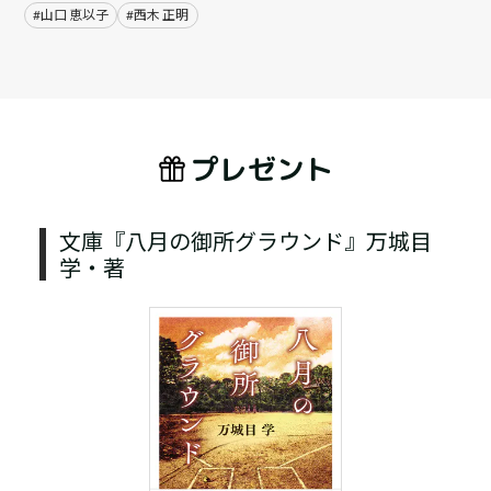
#山口 恵以子
#西木 正明
プレゼント
文庫『八月の御所グラウンド』万城目
学・著