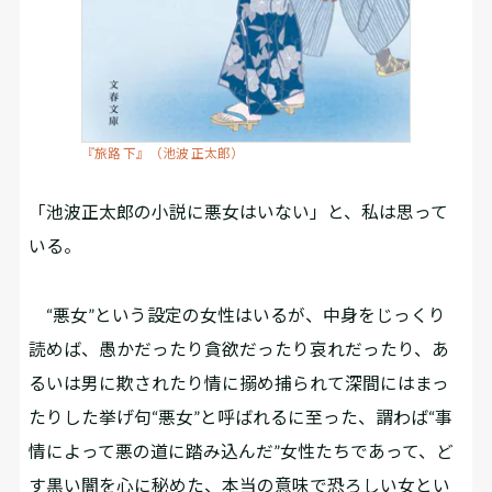
『旅路 下』（池波 正太郎）
「池波正太郎の小説に悪女はいない」と、私は思って
いる。
“悪女”という設定の女性はいるが、中身をじっくり
読めば、愚かだったり貪欲だったり哀れだったり、あ
るいは男に欺されたり情に搦め捕られて深間にはまっ
たりした挙げ句“悪女”と呼ばれるに至った、謂わば“事
情によって悪の道に踏み込んだ”女性たちであって、ど
す黒い闇を心に秘めた、本当の意味で恐ろしい女とい