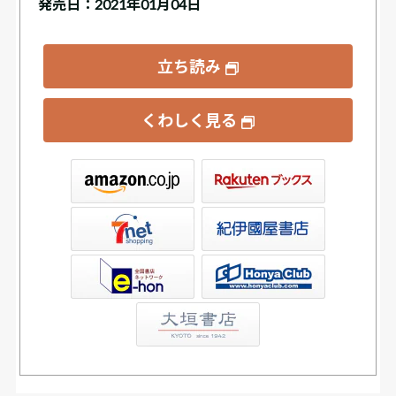
発売日：2021年01月04日
立ち読み
くわしく見る
ックス
屋書店ウェブストア
Club