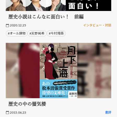
歴史小説はこんなに面白い！ 前編
2020.12.25
インタビュー・対談
#オール讀物
#天野 純希
#今村 翔吾
歴史の中の蜃気楼
2015.06.23
書評