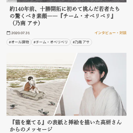
約140年前、十勝開拓に初めて挑んだ若者たち
の驚くべき素顔――『チーム・オベリベリ』
（乃南 アサ）
2020.07.31
インタビュー・対談
#オール讀物
#チーム・オベリベリ
#乃南 アサ
『猫を棄てる』の表紙と挿絵を描いた高妍さん
からのメッセージ