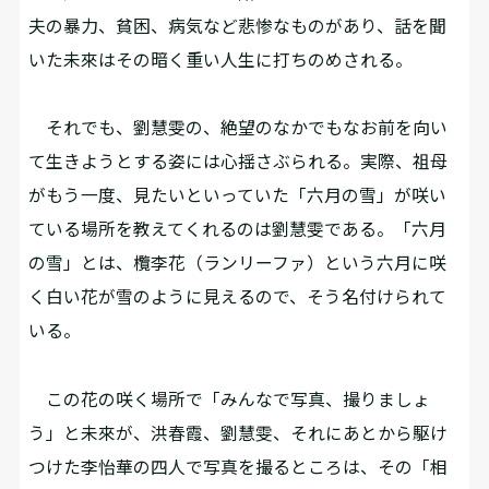
夫の暴力、貧困、病気など悲惨なものがあり、話を聞
いた未來はその暗く重い人生に打ちのめされる。
それでも、劉慧雯の、絶望のなかでもなお前を向い
て生きようとする姿には心揺さぶられる。実際、祖母
がもう一度、見たいといっていた「六月の雪」が咲い
ている場所を教えてくれるのは劉慧雯である。「六月
の雪」とは、欖李花（ランリーファ）という六月に咲
く白い花が雪のように見えるので、そう名付けられて
いる。
この花の咲く場所で「みんなで写真、撮りましょ
う」と未來が、洪春霞、劉慧雯、それにあとから駆け
つけた李怡華の四人で写真を撮るところは、その「相