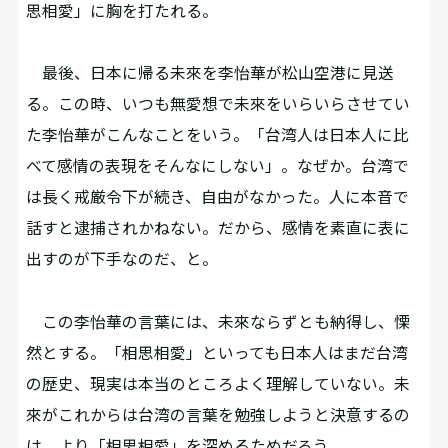
思相愛」に胸を打たれる。
最後、日本に帰る未來を李怡華が松山空港に見送
る。この時、いつも無愛想で未來をいらいらさせてい
た李怡華がこんなことをいう。「台湾人は日本人に比
べて感情の表現をそんなにしない」。なぜか。台湾で
は長く戒厳令下が続き、自由がなかった。人に本音で
話すと逮捕されかねない。だから、感情を素直に表に
出すのが下手なのだ、と。
この李怡華の言葉には、未來ならずとも納得し、慄
然とする。「相思相愛」といっても日本人はまだ台湾
の歴史、現実は本当のところよく理解していない。未
來がこれからは台湾の言葉を勉強しようと決意するの
は、より「相思相愛」を深めるためだろう。