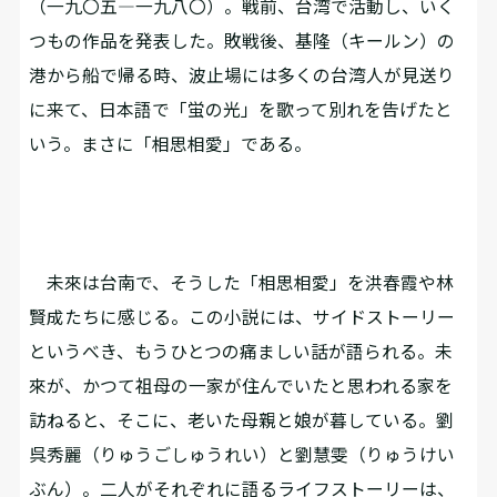
（一九〇五―一九八〇）。戦前、台湾で活動し、いく
つもの作品を発表した。敗戦後、基隆（キールン）の
港から船で帰る時、波止場には多くの台湾人が見送り
に来て、日本語で「蛍の光」を歌って別れを告げたと
いう。まさに「相思相愛」である。
未來は台南で、そうした「相思相愛」を洪春霞や林
賢成たちに感じる。この小説には、サイドストーリー
というべき、もうひとつの痛ましい話が語られる。未
來が、かつて祖母の一家が住んでいたと思われる家を
訪ねると、そこに、老いた母親と娘が暮している。劉
呉秀麗（りゅうごしゅうれい）と劉慧雯（りゅうけい
ぶん）。二人がそれぞれに語るライフストーリーは、