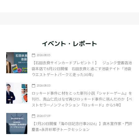
イベント・レポート
2026.08.05
【石田衣良サインカードプレゼント！】 ジュンク堂書店池
袋本店で8月22日開催 石田衣良と過ごす池袋ナイト「池袋
ウエストゲートパークと走った30年」
2026.08.03
ロッキード事件に材をとった新刊小説『シャドーゲーム』を
刊行、真山仁氏はなぜ再びロッキード事件に挑んだのか【ベ
ストセラーノンフィクション『ロッキード』から5年】
2026.07.09
【7月20日開催「海の日記念行事2026」】直木賞作家・門井
慶喜×永井紗耶子トークセッション