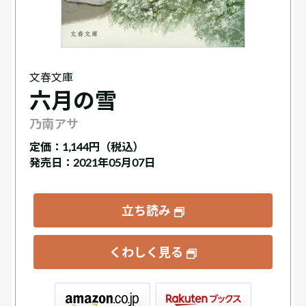
文春文庫
六月の雪
乃南アサ
定価：
1,144円（税込）
発売日：2021年05月07日
立ち読み
くわしく見る
ックス