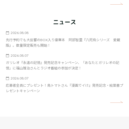
矢
ニュース
2026.08.08
先行予約でも大反響のBOX入り豪華本 阿部智里『八咫烏シリーズ 愛蔵
版』。数量限定販売も開始！
2026.08.07
ガリレオ『永遠の記憶』発売記念キャンペーン、「あなたとガリレオの記
憶」に福山雅治さんとラジオ番組の参加が決定！
2026.08.07
応募者全員にプレゼント！鳥トマトさん『漫画でイけ』発売記念・絵葉書プ
レゼントキャンペーン
矢