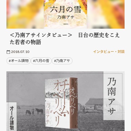
＜乃南アサインタビュー＞ 日台の歴史をこえ
た若者の物語
2018.07.10
インタビュー・対談
#オール讀物
#六月の雪
#乃南アサ