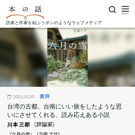
メニュー
読者と作家を結ぶリボンのようなウェブメディア
書評
2021.05.20
台湾の古都、台南にいい旅をしたような思
いにさせてくれる、読み応えある小説
川本 三郎
（評論家）
『六月の雪』（乃南 アサ）