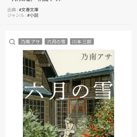
出典 :
#文春文庫
ジャンル :
#小説
乃南 アサ
六月の雪
川本 三郎