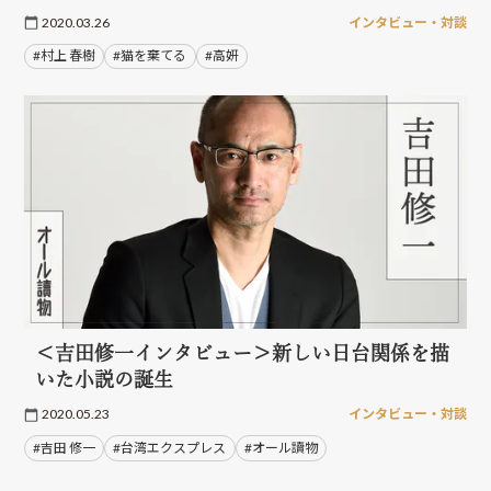
2020.03.26
インタビュー・対談
#村上 春樹
#猫を棄てる
#高妍
＜吉田修一インタビュー＞新しい日台関係を描
いた小説の誕生
2020.05.23
インタビュー・対談
#吉田 修一
#台湾エクスプレス
#オール讀物