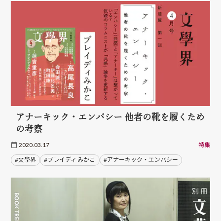
アナーキック・エンパシー 他者の靴を履くため
の考察
2020.03.17
特集
#文學界
#ブレイディ みかこ
#アナーキック・エンパシー