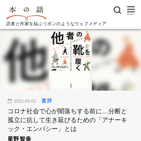
メニュー
読者と作家を結ぶリボンのようなウェブメディア
書評
2021.09.02
コロナ社会で心が闇落ちする前に…分断と
孤立に抗して生き延びるための「アナーキ
ック・エンパシー」とは
星野 智幸