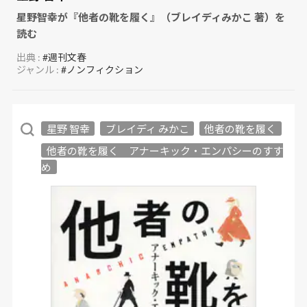
星野智幸が『他者の靴を履く』（ブレイディみかこ 著）を
読む
出典 :
#週刊文春
ジャンル :
#ノンフィクション
星野 智幸
ブレイディ みかこ
他者の靴を履く
他者の靴を履く アナーキック・エンパシーのすす
め