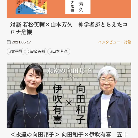
対談 若松英輔×山本芳久 神学者がとらえたコ
ロナ危機
2021.08.17
インタビュー・対談
#文學界
#若松 英輔
#山本 芳久
＜永遠の向田邦子＞ 向田和子×伊吹有喜 五十