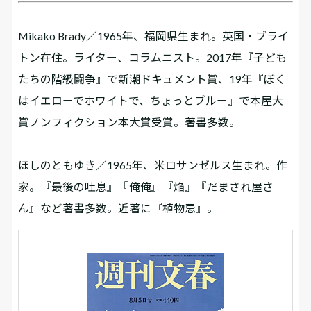
Mikako Brady／1965年、福岡県生まれ。英国・ブライ
トン在住。ライター、コラムニスト。2017年『子ども
たちの階級闘争』で新潮ドキュメント賞、19年『ぼく
はイエローでホワイトで、ちょっとブルー』で本屋大
賞ノンフィクション本大賞受賞。著書多数。
ほしのともゆき／1965年、米ロサンゼルス生まれ。作
家。『最後の吐息』『俺俺』『焔』『だまされ屋さ
ん』など著書多数。近著に『植物忌』。