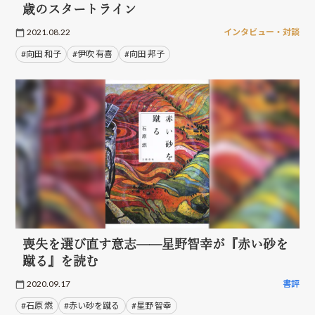
歳のスタートライン
2021.08.22
インタビュー・対談
#向田 和子
#伊吹 有喜
#向田 邦子
喪失を選び直す意志——星野智幸が『赤い砂を
蹴る』を読む
2020.09.17
書評
#石原 燃
#赤い砂を蹴る
#星野 智幸