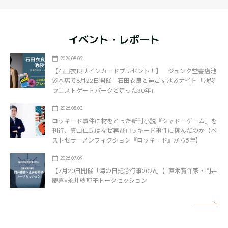
イベント・レポート
2026.08.05
【石田衣良サインカードプレゼント！】 ジュンク堂書店池
袋本店で8月22日開催 石田衣良と過ごす池袋ナイト「池袋
ウエストゲートパークと走った30年」
2026.08.03
ロッキード事件に材をとった新刊小説『シャドーゲーム』を
刊行、真山仁氏はなぜ再びロッキード事件に挑んだのか【ベ
ストセラーノンフィクション『ロッキード』から5年】
2026.07.09
【7月20日開催「海の日記念行事2026」】直木賞作家・門井
慶喜×永井紗耶子トークセッション
矢