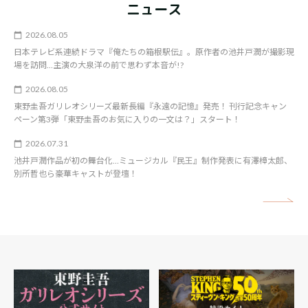
ニュース
2026.08.05
日本テレビ系連続ドラマ『俺たちの箱根駅伝』。原作者の池井戸潤が撮影現
場を訪問…主演の大泉洋の前で思わず本音が!?
2026.08.05
東野圭吾ガリレオシリーズ最新長編『永遠の記憶』発売！ 刊行記念キャン
ペーン第3弾「東野圭吾のお気に入りの一文は？」スタート！
2026.07.31
池井戸潤作品が初の舞台化…ミュージカル『民王』制作発表に有澤樟太郎、
別所哲也ら豪華キャストが登壇！
矢