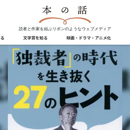
読者と作家を結ぶリボンのようなウェブメディア
知る
文学賞を知る
映画・ドラマ・アニメ化