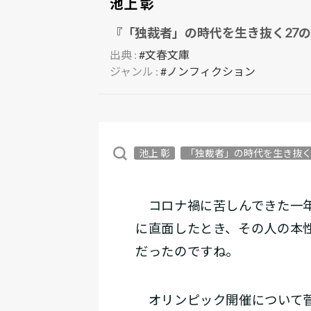
池上 彰
『「独裁者」の時代を生き抜く27の
出典 :
#文春文庫
ジャンル :
#ノンフィクション
池上 彰
「独裁者」の時代を生き抜く
コロナ禍に苦しんできた一年
に直面したとき、その人の本
だったのですね。
オリンピック開催について菅