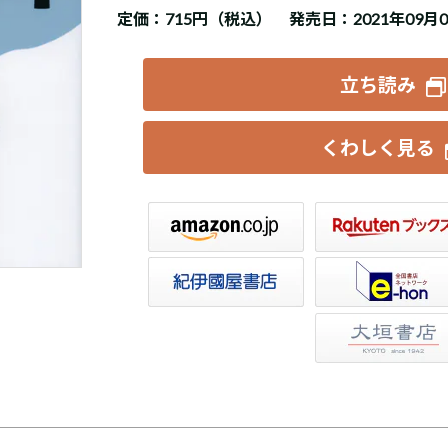
定価：
715円（税込）
発売日：2021年09月
立ち読み
くわしく見る
楽天ブックス
セブンネット
トア
e-hon
HonyaClub
大垣書店