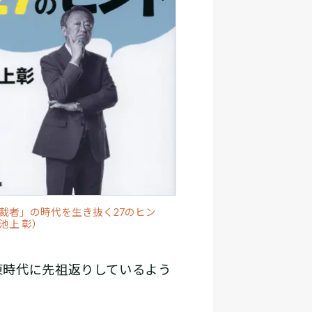
裁者」の時代を生き抜く27のヒン
池上 彰）
東時代に先祖返りしているよう