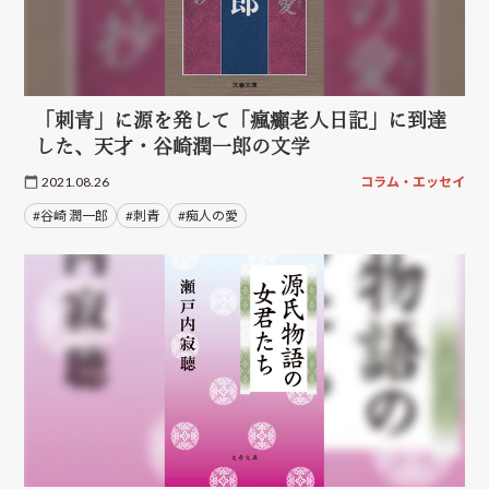
「刺青」に源を発して「瘋癲老人日記」に到達
した、天才・谷崎潤一郎の文学
2021.08.26
コラム・エッセイ
#谷崎 潤一郎
#刺青
#痴人の愛