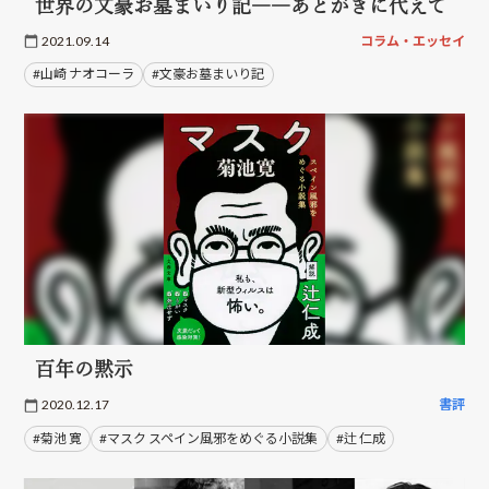
世界の文豪お墓まいり記――あとがきに代えて
2021.09.14
コラム・エッセイ
#山崎 ナオコーラ
#文豪お墓まいり記
百年の黙示
2020.12.17
書評
#菊池 寛
#マスク スペイン風邪をめぐる小説集
#辻 仁成