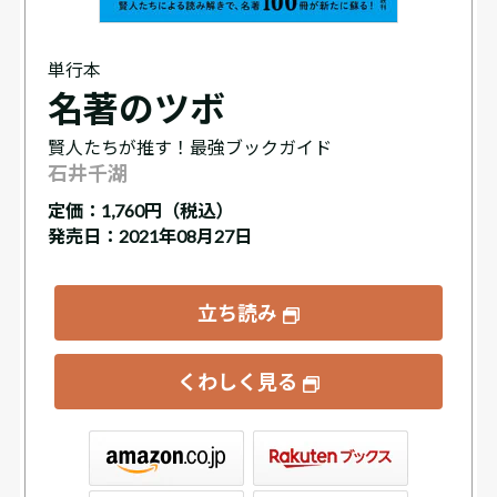
単行本
名著のツボ
賢人たちが推す！最強ブックガイド
石井千湖
定価：
1,760円（税込）
発売日：2021年08月27日
立ち読み
くわしく見る
ックス