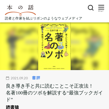
メニュー
読者と作家を結ぶリボンのようなウェブメディア
書評
2021.09.20
良き導き手と共に読むことこそ正攻法！
名著100冊のツボを解説する“最強ブックガイ
ド”
読書猿