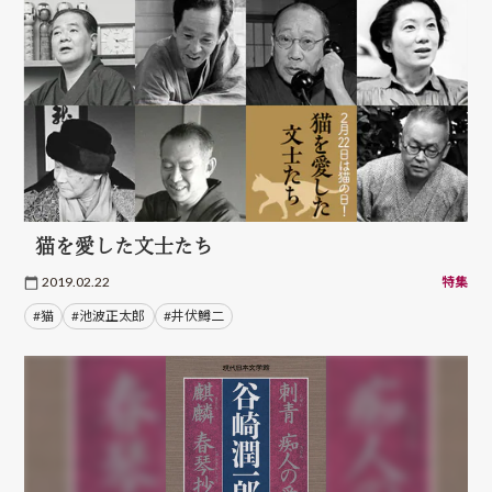
猫を愛した文士たち
2019.02.22
特集
#猫
#池波正太郎
#井伏鱒二