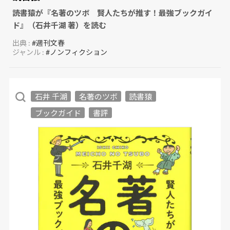
読書猿が『名著のツボ 賢人たちが推す！最強ブックガイ
ド』（石井千湖 著）を読む
出典 :
#週刊文春
ジャンル :
#ノンフィクション
石井 千湖
名著のツボ
読書猿
ブックガイド
書評