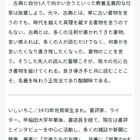
古典と自分1人で向かい合うといった教養主義的な仕
草は放棄しよう。元々、古典とは、単に古い書物を言
うのでも、時代を越えた真理を蔵する書物を言うので
もない。古典とは、多くの注釈が書かれてきた書物、
言い換えれば、多くの人が読むだけでなく、何事かを
言いたくなり書き残したくなった、書物のことを言
う。そうした先人の読んだ蓄積こそが、我々の元に古
き書物を届けてくれる。良き導き手と共に読むことこ
そ、名著を味わう正攻法であり醍醐味である。
いしいちこ／1973年佐賀県生まれ。書評家、ライ
ター。早稲田大学卒業後、書店員を経て、現在は書評
とインタビューを中心に活動し、多くの雑誌や新聞に
執筆。著書に『文豪たちの友情』、共著に『世界の8大