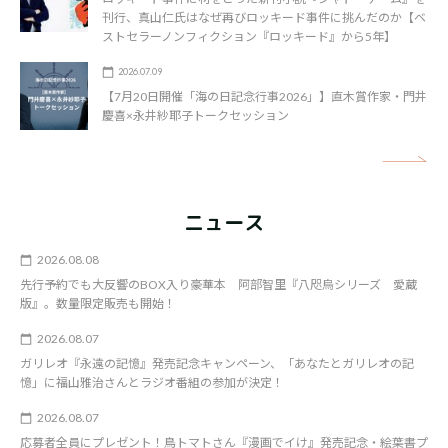
刊行、真山仁氏はなぜ再びロッキード事件に挑んだのか【ベ
ストセラーノンフィクション『ロッキード』から5年】
2026.07.09
【7月20日開催「海の日記念行事2026」】直木賞作家・門井
慶喜×永井紗耶子トークセッション
矢
ニュース
2026.08.08
先行予約でも大反響のBOX入り豪華本 阿部智里『八咫烏シリーズ 愛蔵
版』。数量限定販売も開始！
2026.08.07
ガリレオ『永遠の記憶』発売記念キャンペーン、「あなたとガリレオの記
憶」に福山雅治さんとラジオ番組の参加が決定！
2026.08.07
応募者全員にプレゼント！鳥トマトさん『漫画でイけ』発売記念・絵葉書プ