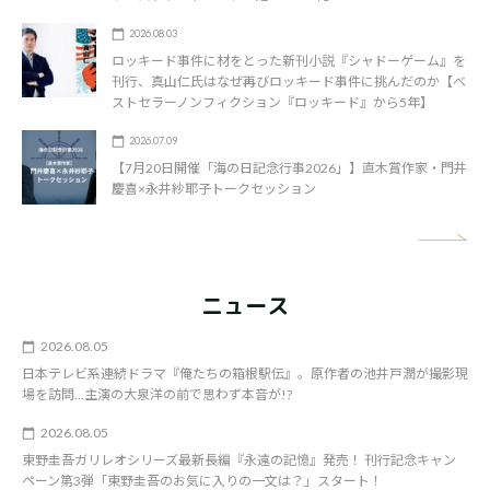
2026.08.03
ロッキード事件に材をとった新刊小説『シャドーゲーム』を
刊行、真山仁氏はなぜ再びロッキード事件に挑んだのか【ベ
ストセラーノンフィクション『ロッキード』から5年】
2026.07.09
【7月20日開催「海の日記念行事2026」】直木賞作家・門井
慶喜×永井紗耶子トークセッション
矢
ニュース
2026.08.05
日本テレビ系連続ドラマ『俺たちの箱根駅伝』。原作者の池井戸潤が撮影現
場を訪問…主演の大泉洋の前で思わず本音が!?
2026.08.05
東野圭吾ガリレオシリーズ最新長編『永遠の記憶』発売！ 刊行記念キャン
ペーン第3弾「東野圭吾のお気に入りの一文は？」スタート！