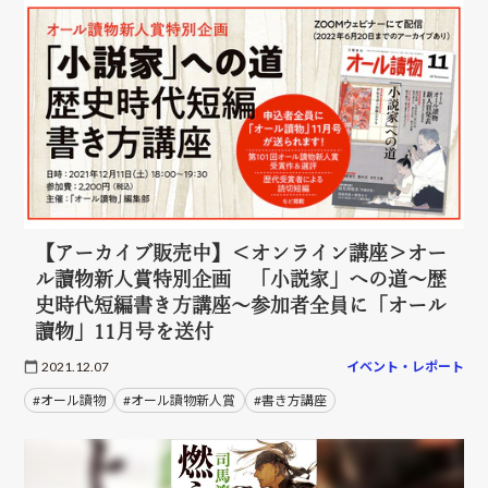
【アーカイブ販売中】＜オンライン講座＞オー
ル讀物新人賞特別企画 「小説家」への道～歴
史時代短編書き方講座～参加者全員に「オール
讀物」11月号を送付
2021.12.07
イベント・レポート
#オール讀物
#オール讀物新人賞
#書き方講座