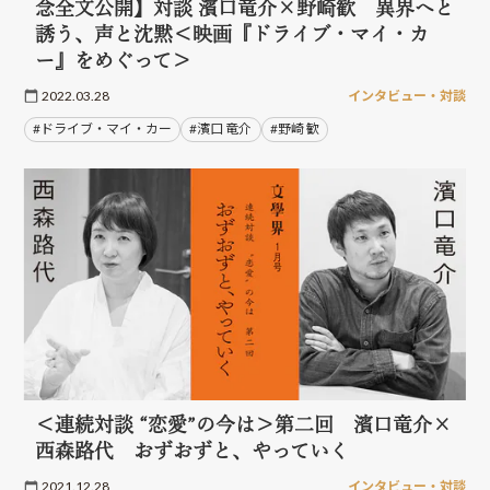
念全文公開】対談 濱口竜介×野崎歓 異界へと
誘う、声と沈黙＜映画『ドライブ・マイ・カ
ー』をめぐって＞
2022.03.28
インタビュー・対談
#ドライブ・マイ・カー
#濱口 竜介
#野崎 歓
＜連続対談 “恋愛”の今は＞第二回 濱口竜介×
西森路代 おずおずと、やっていく
2021.12.28
インタビュー・対談