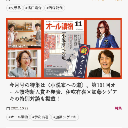
#文學界
#濱口 竜介
#西森 路代
今月号の特集は〈小説家への道〉。第101回オ
ール讀物新人賞を発表、伊吹有喜×加藤シゲア
キの特別対談も掲載！
2021.10.22
特集
#オール讀物
#伊吹 有喜
#加藤 シゲアキ