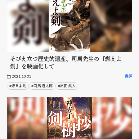
そびえ立つ歴史的遺産、司馬先生の『燃えよ
剣』を映画化して
2021.10.01
書評
#燃えよ剣
#司馬 遼太郎
#原田 眞人