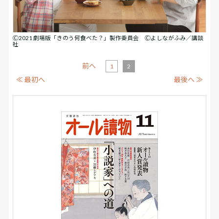
Ⓒ2021 劇場版「きのう何食べた？」製作委員会 Ⓒよしながふみ／講談
社
前へ
1
2
≪ 最初へ
最後へ ≫