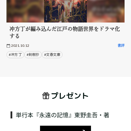
冲方丁が編み込んだ江戸の物語世界をドラマ化
する
2021.10.12
書評
#冲方 丁
#剣樹抄
#文春文庫
プレゼント
単行本『永遠の記憶』東野圭吾・著