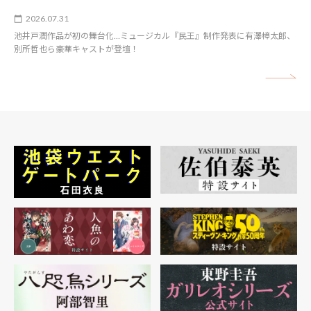
2026.07.31
池井戸潤作品が初の舞台化…ミュージカル『民王』制作発表に有澤樟太郎、
別所哲也ら豪華キャストが登壇！
矢