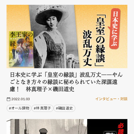
日本史に学ぶ「皇室の縁談」波乱万丈――やん
ごとなき方々の縁談に秘められていた深謀遠
慮！ 林真理子×磯田道史
2022.01.03
インタビュー・対談
#オール讀物
#林 真理子
#磯田 道史