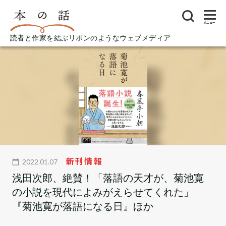
メニュー
読者と作家を結ぶリボンのようなウェブメディア
新刊情報
2022.01.07
浅田次郎、絶賛！「落語の天才が、菊池寛
の小説を現代によみがえらせてくれた」
『菊池寛が落語になる日』ほか