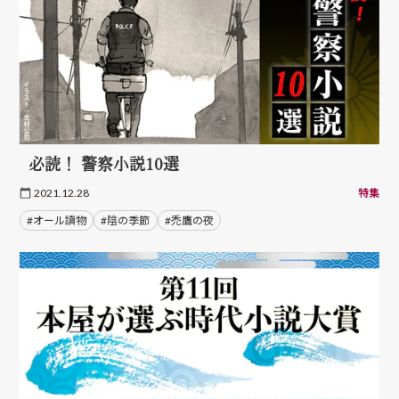
必読！ 警察小説10選
2021.12.28
特集
#オール讀物
#陰の季節
#禿鷹の夜