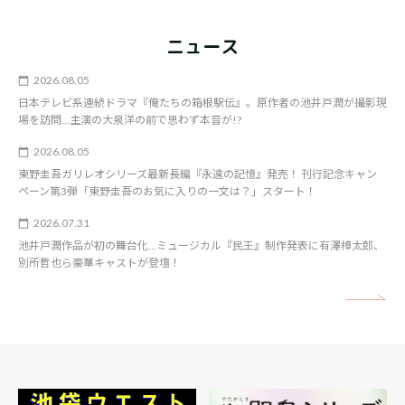
ニュース
2026.08.05
日本テレビ系連続ドラマ『俺たちの箱根駅伝』。原作者の池井戸潤が撮影現
場を訪問…主演の大泉洋の前で思わず本音が!?
2026.08.05
東野圭吾ガリレオシリーズ最新長編『永遠の記憶』発売！ 刊行記念キャン
ペーン第3弾「東野圭吾のお気に入りの一文は？」スタート！
2026.07.31
池井戸潤作品が初の舞台化…ミュージカル『民王』制作発表に有澤樟太郎、
別所哲也ら豪華キャストが登壇！
矢