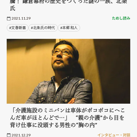
騰！ 鎌倉幕府の歴史をつくった謎の一族、北条
氏
2021.11.29
ためし読み
#文春新書
#北条氏の時代
#本郷 和人
「介護施設のミニバンは車体がボコボコにへこ
んだ車がほとんどで…」 “親の介護”から目を
背け仕事に没頭する男性の“胸の内”
2021.12.29
インタビュー・対談