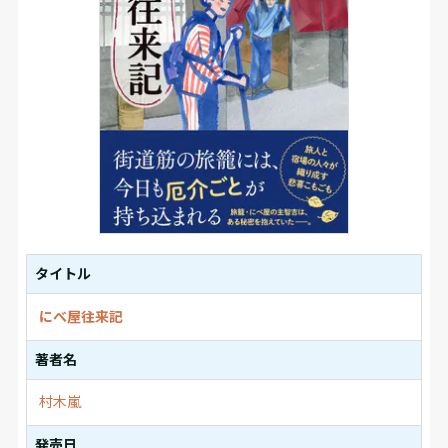
タイトル
にべ屋往来記
著者名
村木嵐
発売日