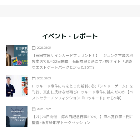
イベント・レポート
2026.08.05
【石田衣良サインカードプレゼント！】 ジュンク堂書店池
袋本店で8月22日開催 石田衣良と過ごす池袋ナイト「池袋
ウエストゲートパークと走った30年」
2026.08.03
ロッキード事件に材をとった新刊小説『シャドーゲーム』を
刊行、真山仁氏はなぜ再びロッキード事件に挑んだのか【ベ
ストセラーノンフィクション『ロッキード』から5年】
2026.07.09
【7月20日開催「海の日記念行事2026」】直木賞作家・門井
慶喜×永井紗耶子トークセッション
矢