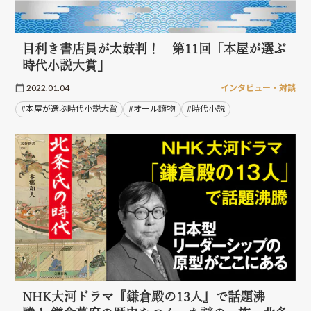
目利き書店員が太鼓判！ 第11回「本屋が選ぶ
時代小説大賞」
2022.01.04
インタビュー・対談
#本屋が選ぶ時代小説大賞
#オール讀物
#時代小説
NHK大河ドラマ『鎌倉殿の13人』で話題沸