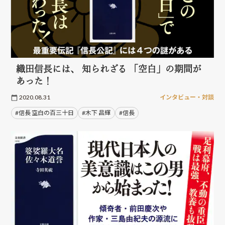
織田信長には、 知られざる 「空白」の期間が
あった！
2020.08.31
インタビュー・対談
#信長 空白の百三十日
#木下 昌輝
#信長