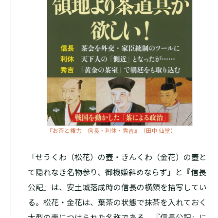
『お茶と権力 信長・利休・秀吉』（田中 仙堂）
「せうくわ（松花）の壺・きんくわ（金花）の壺と
て隠れなき名物参り、御機嫌斜めならず」と『信長
公記』は、安土城落成時の信長の横顔を描写してい
る。松花・金花は、葉茶の状態で抹茶を入れておく
大型の壺につけられた名称である。『信長公記』に