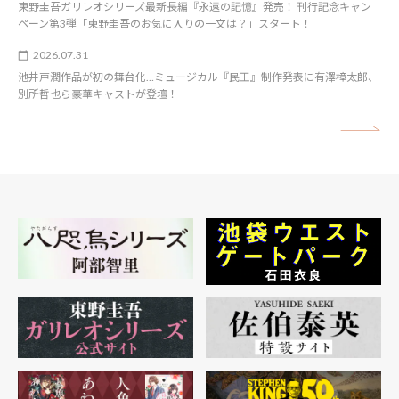
東野圭吾ガリレオシリーズ最新長編『永遠の記憶』発売！ 刊行記念キャン
ペーン第3弾「東野圭吾のお気に入りの一文は？」スタート！
2026.07.31
池井戸潤作品が初の舞台化…ミュージカル『民王』制作発表に有澤樟太郎、
別所哲也ら豪華キャストが登壇！
矢