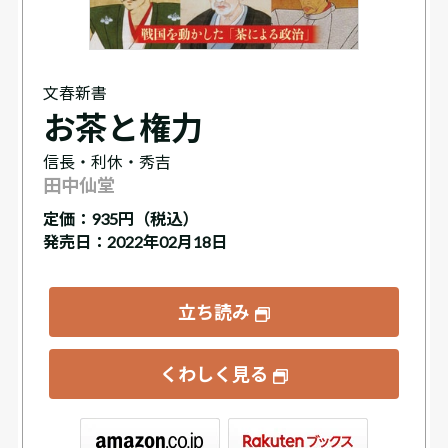
文春新書
お茶と権力
信長・利休・秀吉
田中仙堂
定価：
935円（税込）
発売日：2022年02月18日
立ち読み
くわしく見る
ックス