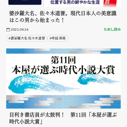
婆沙羅大名、佐々木道誉。現代日本人の美意識
はこの男から始まった！
2021.04.26
ためし読み
#婆娑羅大名 佐々木道誉
#寺田 英視
目利き書店員が太鼓判！ 第11回「本屋が選ぶ
時代小説大賞」