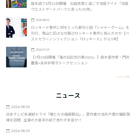
袋本店で8月22日開催 石田衣良と過ごす池袋ナイト「池袋
ウエストゲートパークと走った30年」
2026.08.03
ロッキード事件に材をとった新刊小説『シャドーゲーム』を
刊行、真山仁氏はなぜ再びロッキード事件に挑んだのか【ベ
ストセラーノンフィクション『ロッキード』から5年】
2026.07.09
【7月20日開催「海の日記念行事2026」】直木賞作家・門井
慶喜×永井紗耶子トークセッション
矢
ニュース
2026.08.05
日本テレビ系連続ドラマ『俺たちの箱根駅伝』。原作者の池井戸潤が撮影現
場を訪問…主演の大泉洋の前で思わず本音が!?
2026.08.05