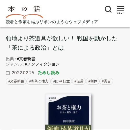
メニュー
読者と作家を結ぶリボンのようなウェブメディア
領地より茶道具が欲しい！ 戦国を動かした
「茶による政治」とは
出典 :
#文春新書
ジャンル :
#ノンフィクション
2022.02.25
ためし読み
文春新書
お茶と権力
田中 仙堂
信長
利休
秀吉