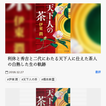
利休と秀吉と二代にわたる天下人に仕えた茶人
の白熱した生の軌跡
2018.12.27
書評
#伊東 潤
#天下人の茶
#橋本麻里