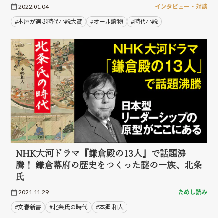
2022.01.04
インタビュー・対談
#本屋が選ぶ時代小説大賞
#オール讀物
#時代小説
NHK大河ドラマ『鎌倉殿の13人』で話題沸
騰！ 鎌倉幕府の歴史をつくった謎の一族、北条
氏
2021.11.29
ためし読み
#文春新書
#北条氏の時代
#本郷 和人