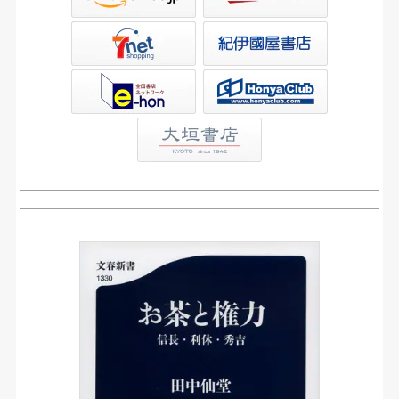
屋書店ウェブストア
Club