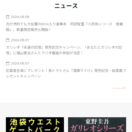
ニュース
2026.08.08
先行予約でも大反響のBOX入り豪華本 阿部智里『八咫烏シリーズ 愛蔵
版』。数量限定販売も開始！
2026.08.07
ガリレオ『永遠の記憶』発売記念キャンペーン、「あなたとガリレオの記
憶」に福山雅治さんとラジオ番組の参加が決定！
2026.08.07
応募者全員にプレゼント！鳥トマトさん『漫画でイけ』発売記念・絵葉書プ
レゼントキャンペーン
矢