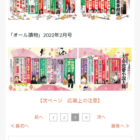
「オール讀物」2022年2月号
【次ページ 応募上の注意】
前へ
次へ
1
2
3
4
≪ 最初へ
最後へ ≫