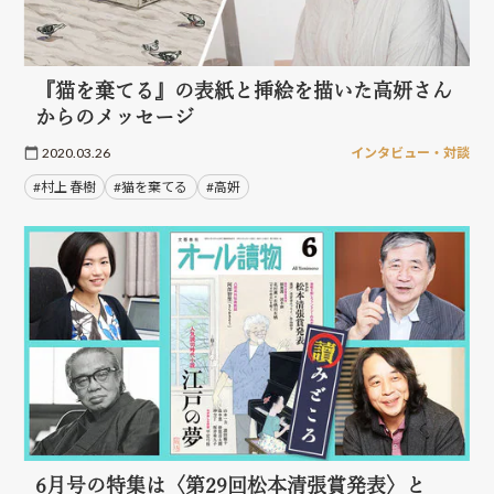
『猫を棄てる』の表紙と挿絵を描いた高妍さん
からのメッセージ
2020.03.26
インタビュー・対談
#村上 春樹
#猫を棄てる
#高妍
6月号の特集は〈第29回松本清張賞発表〉と