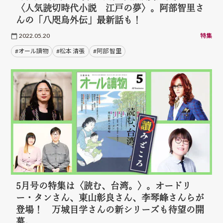
〈人気読切時代小説 江戸の夢〉。阿部智里さ
んの「八咫烏外伝」最新話も！
2022.05.20
特集
#オール讀物
#松本 清張
#阿部 智里
5月号の特集は〈読む、台湾。〉。オードリ
ー・タンさん、東山彰良さん、李琴峰さんらが
登場！ 万城目学さんの新シリーズも待望の開
幕。