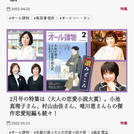
2022.04.22
特集
#オール讀物
#髙見澤 俊彦
#オードリー・タン
2月号の特集は〈大人の恋愛小説大賞〉。小池
真理子さん、村山由佳さん、唯川恵さんらの傑
作恋愛短編も続々！
2022.01.21
特集
#オール讀物
#本屋が選ぶ大人の恋愛小説大賞
#島本 理生