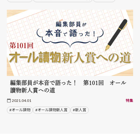
編集部員が本音で語った！ 第101回 オール
讀物新人賞への道
2021.04.01
特集
#オール讀物
#オール讀物新人賞
#新人賞