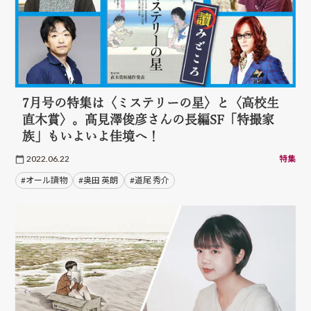
7月号の特集は〈ミステリーの星〉と〈高校生
直木賞〉。髙見澤俊彦さんの長編SF「特撮家
族」もいよいよ佳境へ！
2022.06.22
特集
#オール讀物
#奥田 英朗
#道尾 秀介