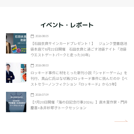
イベント・レポート
2026.08.05
【石田衣良サインカードプレゼント！】 ジュンク堂書店池
袋本店で8月22日開催 石田衣良と過ごす池袋ナイト「池袋
ウエストゲートパークと走った30年」
2026.08.03
ロッキード事件に材をとった新刊小説『シャドーゲーム』を
刊行、真山仁氏はなぜ再びロッキード事件に挑んだのか【ベ
ストセラーノンフィクション『ロッキード』から5年】
2026.07.09
【7月20日開催「海の日記念行事2026」】直木賞作家・門井
慶喜×永井紗耶子トークセッション
矢