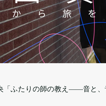
央「ふたりの師の教え――音と、