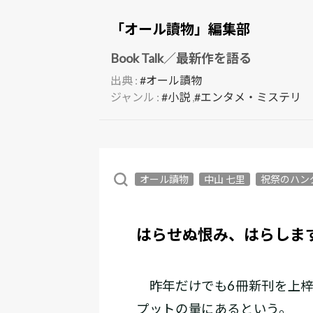
「オール讀物」編集部
Book Talk／最新作を語る
出典 :
#オール讀物
ジャンル :
#小説
,
#エンタメ・ミステリ
オール讀物
中山 七里
祝祭のハン
はらせぬ恨み、はらします
昨年だけでも6冊新刊を上梓
プットの量にあるという。