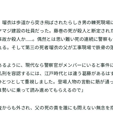
瑠衣は歩道から突き飛ばされたらしき男の轢死現場
ヤマジ建設の社員だった。藤巻の死が殺人と断定され
事故か殺人か……。偶然とは思い難い死の連続に警察も
る。そして第三の死者――瑠衣の父が工事現場で鉄骨の
あるように、現代なら警察官がメンバーにいると事件
私刑を容認するには、江戸時代とは違う葛藤があるは
ひとつとして重視しました。登場人物の言動に筋が通
は勢いに乗って読み進めてもらえるので」
からも外され、父の死の責を誰にも問えない無念を