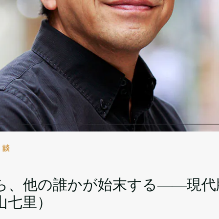
対談
ら、他の誰かが始末する――現代版
山七里）