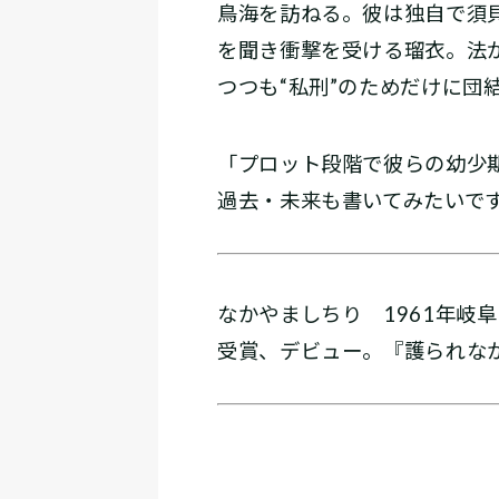
鳥海を訪ねる。彼は独自で須
を聞き衝撃を受ける瑠衣。法
つつも“私刑”のためだけに団
「プロット段階で彼らの幼少
過去・未来も書いてみたいで
なかやましちり 1961年岐
受賞、デビュー。『護られな