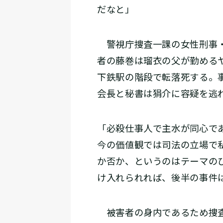
だなと」
警視庁捜査一課の女性刑事・
者の藤巻は瑠衣の父が勤める
下鉄駅の階段で転落死する。
会長と秘書は狷介に容疑を逃れ
「必殺仕事人で主水が同心で
今の価値観では司法の立場で
か否か、というのはテーマの
け入れられれば、後半の事件
被害者の身内であるため捜査