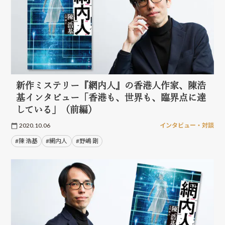
新作ミステリー『網内人』の香港人作家、陳浩
基インタビュー「香港も、世界も、臨界点に達
している」（前編）
2020.10.06
インタビュー・対談
#陳 浩基
#網内人
#野嶋 剛