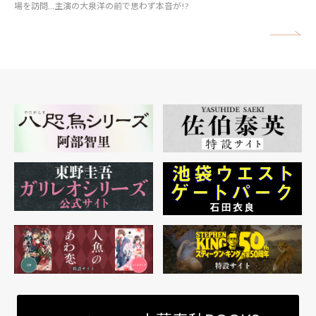
場を訪問…主演の大泉洋の前で思わず本音が!?
矢