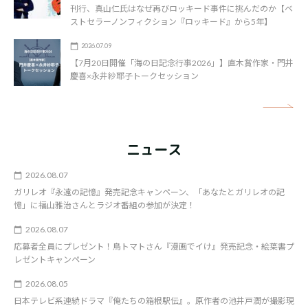
刊行、真山仁氏はなぜ再びロッキード事件に挑んだのか【ベ
ストセラーノンフィクション『ロッキード』から5年】
2026.07.09
【7月20日開催「海の日記念行事2026」】直木賞作家・門井
慶喜×永井紗耶子トークセッション
矢
ニュース
2026.08.07
ガリレオ『永遠の記憶』発売記念キャンペーン、「あなたとガリレオの記
憶」に福山雅治さんとラジオ番組の参加が決定！
2026.08.07
応募者全員にプレゼント！鳥トマトさん『漫画でイけ』発売記念・絵葉書プ
レゼントキャンペーン
2026.08.05
日本テレビ系連続ドラマ『俺たちの箱根駅伝』。原作者の池井戸潤が撮影現