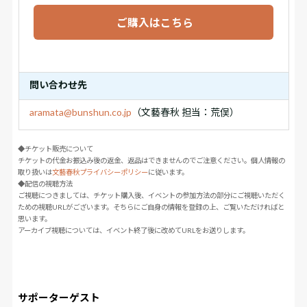
ご購入はこちら
問い合わせ先
aramata@bunshun.co.jp
（文藝春秋 担当：荒俣）
◆チケット販売について
チケットの代金お振込み後の返金、返品はできませんのでご注意ください。個人情報の
取り扱いは
文藝春秋プライバシーポリシー
に従います。
◆配信の視聴方法
ご視聴につきましては、チケット購入後、イベントの参加方法の部分にご視聴いただく
ための視聴URLがございます。そちらにご自身の情報を登録の上、ご覧いただければと
思います。
アーカイブ視聴については、イベント終了後に改めてURLをお送りします。
サポーターゲスト