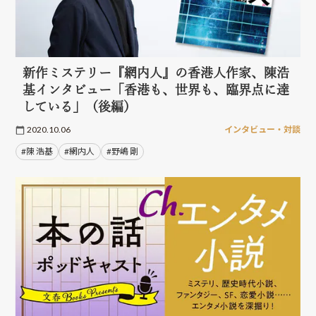
新作ミステリー『網内人』の香港人作家、陳浩
基インタビュー「香港も、世界も、臨界点に達
している」（後編）
2020.10.06
インタビュー・対談
#陳 浩基
#網内人
#野嶋 剛