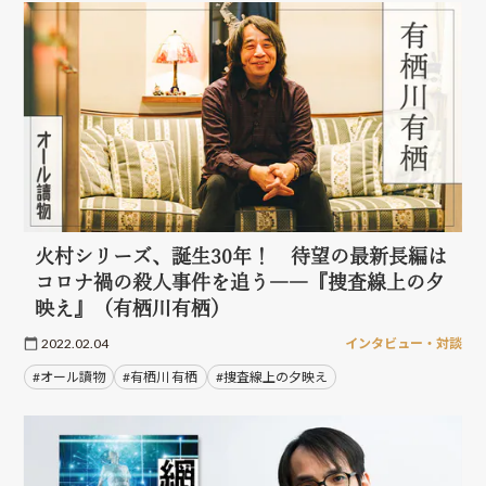
火村シリーズ、誕生30年！ 待望の最新長編は
コロナ禍の殺人事件を追う――『捜査線上の夕
映え』（有栖川有栖）
2022.02.04
インタビュー・対談
#オール讀物
#有栖川 有栖
#捜査線上の夕映え