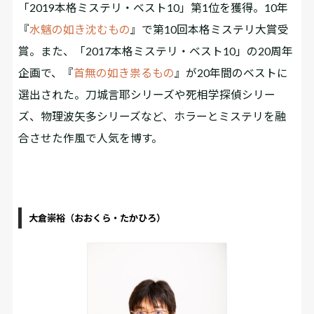
「2019本格ミステリ・ベスト10」第1位を獲得。10年
『
水魑の如き沈むもの
』で第10回本格ミステリ大賞受
賞。また、「2017本格ミステリ・ベスト10」の20周年
企画で、『
首無の如き祟るもの
』が20年間のベストに
選出された。刀城言耶シリーズや死相学探偵シリー
ズ、物理波矢多シリーズなど、ホラーとミステリを融
合させた作風で人気を博す。
大倉崇裕（おおくら・たかひろ）