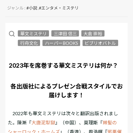
ジャンル :
#小説
,
#エンタメ・ミステリ
華文ミステリ
三津田 信三
大倉 崇裕
行舟文化
ハーパーBOOKS
ビブリオバトル
2023年を席巻する華文ミステリは何か？
各出版社によるプレゼン合戦スタイルでお
届けします！
2022年も華文ミステリは次々と翻訳出版されまし
た。陳漸『
大唐泥犁獄
』（中国）、莫理斯『
辮髪の
シャーロック・ホームズ
』（香港）、周浩暉『
邪悪催