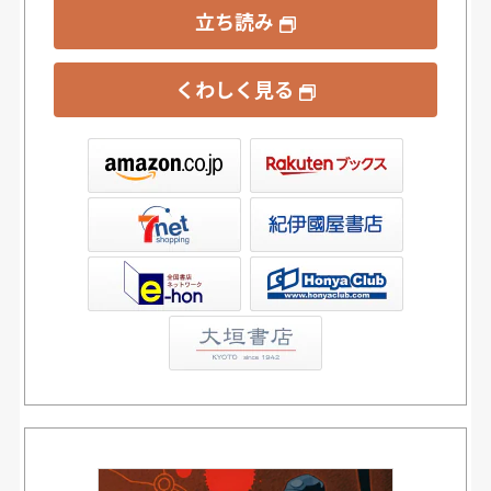
立ち読み
くわしく見る
ックス
屋書店ウェブストア
Club