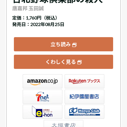
唐嘉邦 玉田誠
定価：
1,760円（税込）
発売日：2022年08月25日
立ち読み
くわしく見る
ックス
屋書店ウェブストア
Club