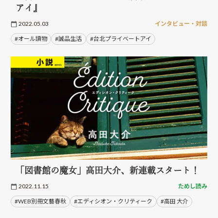
アイ』
2022.05.03
インタビュー・対談
#オール讀物
#誠品生活
#台北プライベートアイ
「図書館の魔女」高田大介、新連載スタート！
2022.11.15
ためし読み
#WEB別冊文藝春秋
#エディシオン・クリティーク
#高田 大介