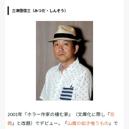
三津田信三（みつだ・しんぞう）
2001年『ホラー作家の棲む家』（文庫化に際し『
忌
館
』と改題）でデビュー。『
山魔の如き嗤うもの
』で