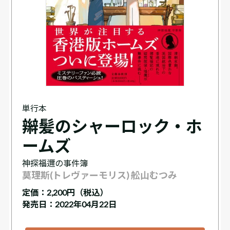
単行本
辮髪のシャーロック・ホ
ームズ
神探福邇の事件簿
莫理斯(トレヴァーモリス) 舩山むつみ
定価：
2,200円（税込）
発売日：2022年04月22日