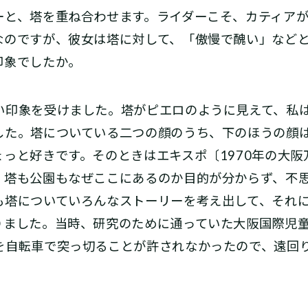
ーと、塔を重ね合わせます。ライダーこそ、カティア
なのですが、彼女は塔に対して、「傲慢で醜い」など
印象でしたか。
い印象を受けました。塔がピエロのように見えて、私
した。塔についている二つの顔のうち、下のほうの顔
っと好きです。そのときはエキスポ〔1970年の大
、塔も公園もなぜここにあるのか目的が分からず、不
も塔についていろんなストーリーを考え出して、それ
りました。当時、研究のために通っていた大阪国際児
を自転車で突っ切ることが許されなかったので、遠回