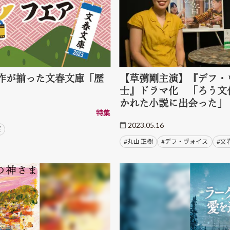
作が揃った文春文庫「歴
【草彅剛主演】『デフ・
士』ドラマ化 「ろう文
かれた小説に出会った」
特集
2023.05.16
桜
#丸山 正樹
#デフ・ヴォイス
#文