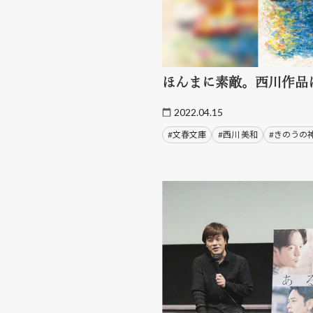
ほんまに素敵。西川作品
2022.04.15
#文春文庫
#西川 美和
#きのうの