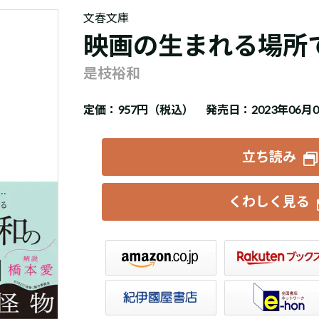
文春文庫
映画の生まれる場所
是枝裕和
定価：
957円（税込）
発売日：2023年06月
立ち読み
くわしく見る
楽天ブックス
セブンネット
トア
e-hon
HonyaClub