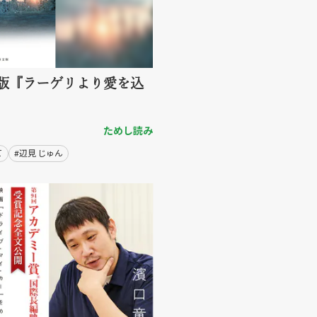
版『ラーゲリより愛を込
ためし読み
て
#辺見 じゅん