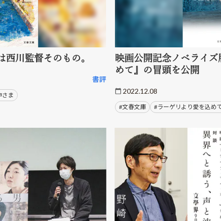
は西川監督そのもの。
映画公開記念ノベライズ
めて』の冒頭を公開
書評
2022.12.08
神さま
#文春文庫
#ラーゲリより愛を込め