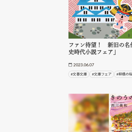
ファン待望！ 新旧の名
史時代小説フェア」
2023.06.07
#文春文庫
#文庫フェア
#柳橋の