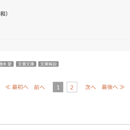
裕和）
橋本 愛
文春文庫
文庫解説
≪ 最初へ
1
2
最後へ ≫
前へ
次へ