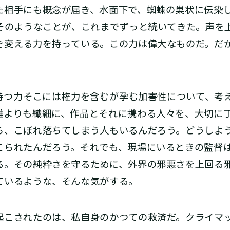
た相手にも概念が届き、水面下で、蜘蛛の巣状に伝染
。そのようなことが、これまでずっと続いてきた。声を
を変える力を持っている。この力は偉大なものだ。だ
力――そこには権力を含む――が孕む加害性について、
誰よりも繊細に、作品とそれに携わる人々を、大切に
ら、こぼれ落ちてしまう人もいるんだろう。どうしよ
こられたんだろう。それでも、現場にいるときの監督
る。その純粋さを守るために、外界の邪悪さを上回る
ているような、そんな気がする。
こされたのは、私自身のかつての救済だ。クライマ