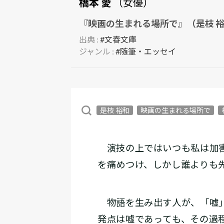
橋本 愛
（女優）
『映画の生まれる場所で』（是枝 
出典 :
#文春文庫
ジャンル :
#随筆・エッセイ
是枝 裕和
映画の生まれる場所で
演技の上ではいつも私は加害
を痛めつけ、しかし誰よりも
物語を生み出す人が、「嘘」
発点は嘘であっても、その過