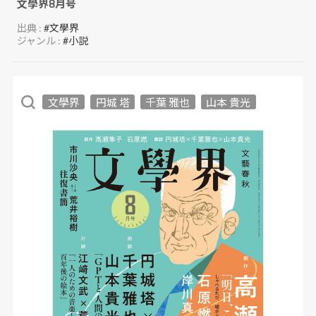
文學界8月号
出典 :
#文學界
ジャンル :
#小説
文學界
円城 塔
千葉 雅也
山本 貴光