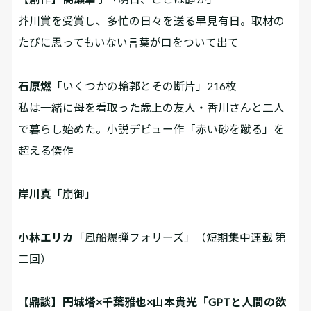
芥川賞を受賞し、多忙の日々を送る早見有日。取材の
たびに思ってもいない言葉が口をついて出て――
石原燃
「いくつかの輪郭とその断片」216枚
私は一緒に母を看取った歳上の友人・香川さんと二人
で暮らし始めた。小説デビュー作「赤い砂を蹴る」を
超える傑作
岸川真
「崩御」
小林エリカ
「風船爆弾フォリーズ」（短期集中連載 第
二回）
【鼎談】円城塔×千葉雅也×山本貴光「GPTと人間の欲