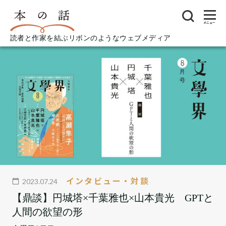
メニュー
読者と作家を結ぶリボンのようなウェブメディア
インタビュー・対談
2023.07.24
【鼎談】円城塔×千葉雅也×山本貴光 GPTと
人間の欲望の形