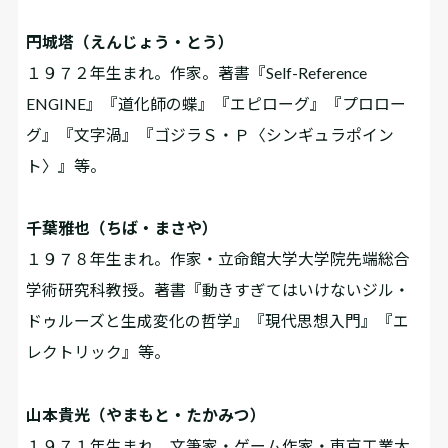
円城塔（えんじょう・とう）
１９７２年生まれ。作家。著書『Self-Reference
ENGINE』『道化師の蝶』『エピローグ』『プロロー
グ』『文字渦』『ゴジラＳ・Ｐ〈シンギュラポイン
ト〉』等。
千葉雅也（ちば・まさや）
１９７８年生まれ。作家・立命館大学大学院先端総合
学術研究科教授。著書『動きすぎてはいけない――ジル・
ドゥルーズと生成変化の哲学』『現代思想入門』『エ
レクトリック』等。
山本貴光（やまもと・たかみつ）
１９７１年生まれ。文筆家・ゲーム作家・東京工業大