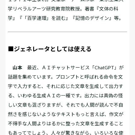
学リベラルアーツ研究教育院教授。著書『文体の科
学』『「百学連環」を読む』『記憶のデザイン』等。
■ジェネレータとしては使える
山本
最近、ＡＩチャットサービス「ChatGPT」が
話題を集めています。プロンプトと呼ばれる命令を文
字で入力すると、それに応じた文章を生成して出力す
る、いわゆる生成ＡＩの一種です。出力には真偽の怪
しい文章も混ざりますが、それでも人間が読んで不自
然さを感じないようなテキスト――もっと言えば、作文が
不得手な人間よりはるかに整った文章――を生成すること
もあってでしょう、人々が驚きながら、いろいろな使