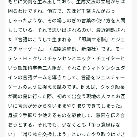
もとに文例を生み出しており、生成文法の立場からは
困るわけですね。他方で、先ほど千葉さんがおっ
しゃったような、その場しのぎの言葉の使い方を人間
もしている。それで思い出されるのが、最近翻訳され
た『言語はこうして生まれる 「即興する脳」とジェ
スチャーゲーム』（塩原通緒訳、新潮社）です。モー
テン・Ｈ・クリスチャンセンとニック・チェイターと
いう認知科学者二人組が、それこそヴィトゲンシュタ
インの言語ゲームを導きとして、言語をジェスチャー
ゲームのように捉える試みです。例えば、クック船長
が南の島に行った際、初めて出会う現地の人々とお互
いに言葉が分からないままやり取りできてしまった。
身振り手振りや使えるものを駆使して、意図を伝え合
おうとする。それでも、少なくとも「争う意思はな
い」「贈り物を交換しよう」といったやり取りはでき