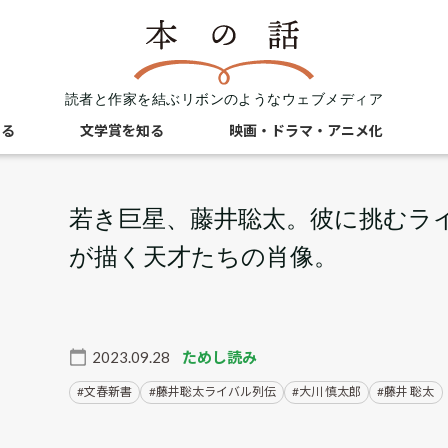
読者と作家を結ぶリボンのようなウェブメディア
知る
文学賞を知る
映画・ドラマ・アニメ化
若き巨星、藤井聡太。彼に挑むラ
が描く天才たちの肖像。
2023.09.28
ためし読み
文春新書
藤井聡太ライバル列伝
大川 慎太郎
藤井 聡太