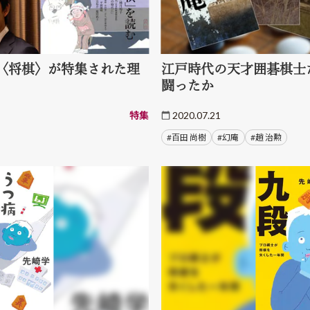
〈将棋〉が特集された理
江戸時代の天才囲碁棋士
闘ったか
特集
2020.07.21
#百田 尚樹
#幻庵
#趙 治勲