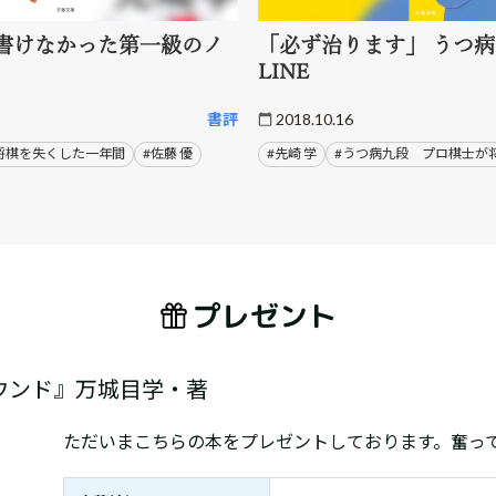
書けなかった第一級のノ
「必ず治ります」 うつ
LINE
書評
2018.10.16
゙将棋を失くした一年間
#佐藤 優
#先崎 学
#うつ病九段 プロ棋士か
プレゼント
ウンド』万城目学・著
ただいまこちらの本をプレゼントしております。奮っ