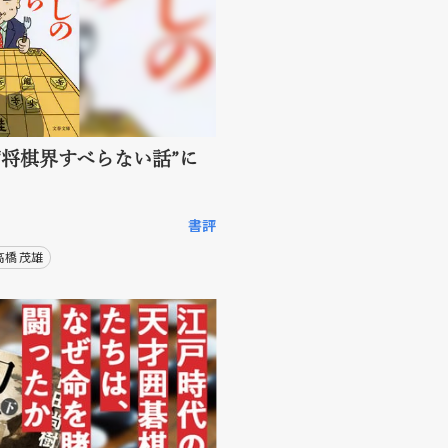
“将棋界すべらない話”に
書評
高橋 茂雄