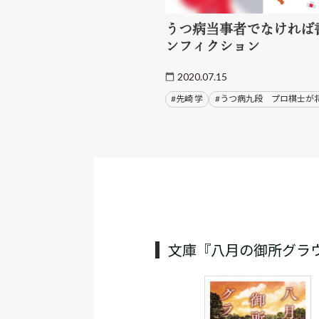
うつ病当事者でなければ
ンフィクション
2020.07.15
#先崎 学
#うつ病九段 プロ棋士か
文庫『八月の御所グラ