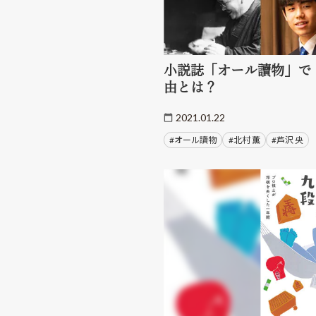
小説誌「オール讀物」で
由とは？
2021.01.22
#オール讀物
#北村 薫
#芦沢 央