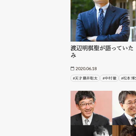
渡辺明棋聖が語っていた
み
2020.06.18
#天才 藤井聡太
#中村 徹
#松本 博