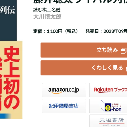
読む棋士名鑑
大川慎太郎
定価：
1,100円（税込）
発売日：2023年09
立ち読み
くわしく見る
楽天ブックス
セブンネット
トア
e-hon
HonyaClub
大垣書店