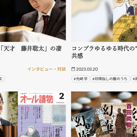
「天才 藤井聡太」の凄
コンプラゆるゆる時代の
共感
インタビュー・対談
2023.03.20
文
#先崎 学
#将棋指しの腹のうち
#