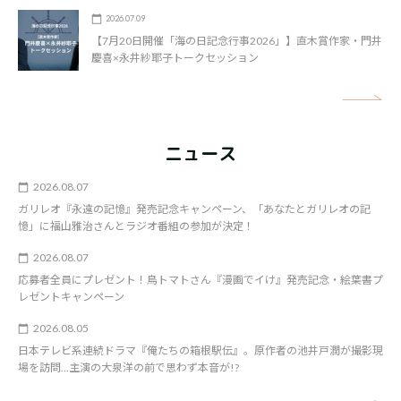
2026.07.09
【7月20日開催「海の日記念行事2026」】直木賞作家・門井
慶喜×永井紗耶子トークセッション
矢
ニュース
2026.08.07
ガリレオ『永遠の記憶』発売記念キャンペーン、「あなたとガリレオの記
憶」に福山雅治さんとラジオ番組の参加が決定！
2026.08.07
応募者全員にプレゼント！鳥トマトさん『漫画でイけ』発売記念・絵葉書プ
レゼントキャンペーン
2026.08.05
日本テレビ系連続ドラマ『俺たちの箱根駅伝』。原作者の池井戸潤が撮影現
場を訪問…主演の大泉洋の前で思わず本音が!?