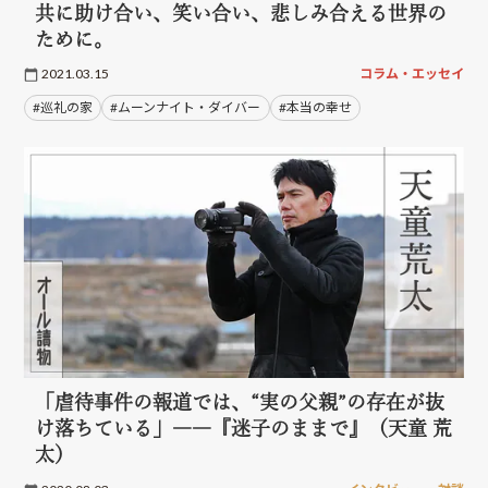
共に助け合い、笑い合い、悲しみ合える世界の
ために。
2021.03.15
コラム・エッセイ
#巡礼の家
#ムーンナイト・ダイバー
#本当の幸せ
「虐待事件の報道では、“実の父親”の存在が抜
け落ちている」――『迷子のままで』（天童 荒
太）