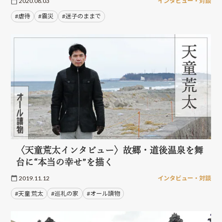
2020.08.03
インタビュー・対談
#虐待
#震災
#迷子のままで
〈天童荒太インタビュー〉故郷・道後温泉を舞
台に“本当の幸せ”を描く
2019.11.12
インタビュー・対談
#天童 荒太
#巡礼の家
#オール讀物