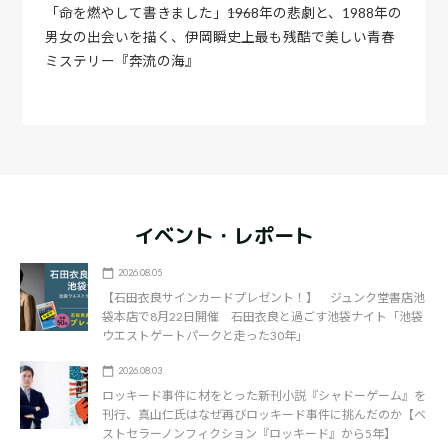
「命を燃やして書きました」――1968年の悲劇と、1988年の
男女の出会いを描く、伊岡瞬史上最も残酷で美しい青春
ミステリー『奔流の海』
イベント・レポート
2026.08.05
【石田衣良サインカードプレゼント！】 ジュンク堂書店池
袋本店で8月22日開催 石田衣良と過ごす池袋ナイト「池袋
ウエストゲートパークと走った30年」
2026.08.03
ロッキード事件に材をとった新刊小説『シャドーゲーム』を
刊行、真山仁氏はなぜ再びロッキード事件に挑んだのか【ベ
ストセラーノンフィクション『ロッキード』から5年】