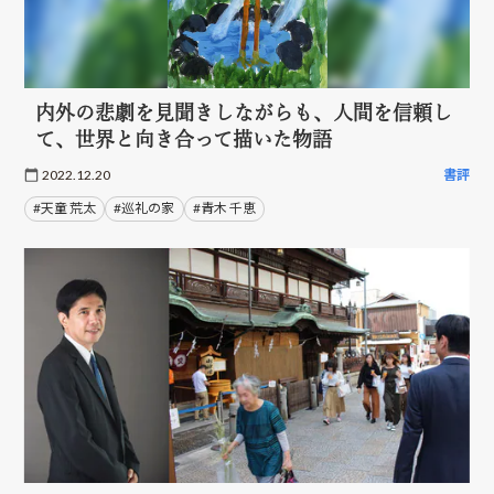
内外の悲劇を見聞きしながらも、人間を信頼し
て、世界と向き合って描いた物語
2022.12.20
書評
#天童 荒太
#巡礼の家
#青木 千恵