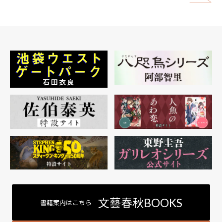
矢
文藝春秋BOOKS
書籍案内はこちら