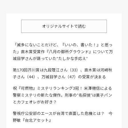
オリジナルサイトで読む
「滅多にないことだけど、『いいの、書いた！』と思っ
た」直木賞受賞作『八月の御所グラウンド』について万
城目学さんが語っていた“たしかな手応え”
第170回芥川賞は九段理江さん（33）、直木賞は河﨑秋
子さん（44）、万城目学さん（47）の受賞が決まる
祝『可燃物』ミステリランキング3冠！ 米澤穂信による
警察ミステリの新たな傑作。刑事の“名探偵”は菓子パン
とカフェオレがお好き？
警視庁公安部のエースが台湾で直面した危機とは？ 今
野敏『台北アセット』