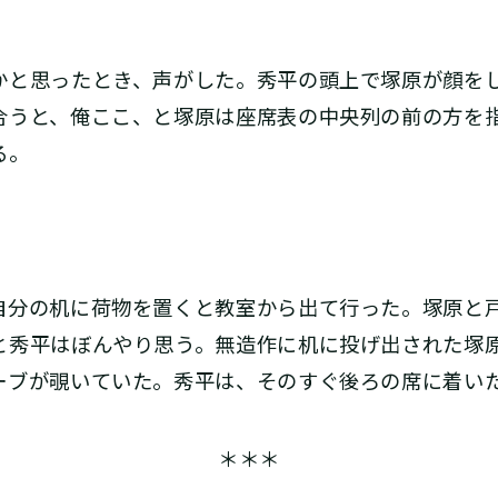
と思ったとき、声がした。秀平の頭上で塚原が顔を
合うと、俺ここ、と塚原は座席表の中央列の前の方を
る。
分の机に荷物を置くと教室から出て行った。塚原と
と秀平はぼんやり思う。無造作に机に投げ出された塚
ーブが覗いていた。秀平は、そのすぐ後ろの席に着い
＊＊＊