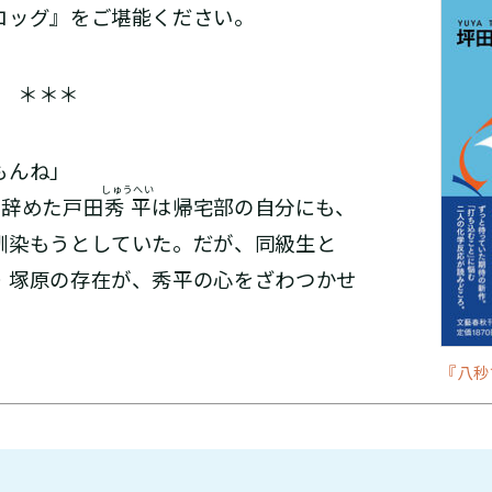
ロッグ』をご堪能ください。
＊＊＊
もんね」
しゅうへい
を辞めた戸田
秀平
は帰宅部の自分にも、
馴染もうとしていた。だが、同級生と
・塚原の存在が、秀平の心をざわつかせ
『八秒