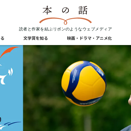
読者と作家を結ぶリボンのようなウェブメディア
知る
文学賞を知る
映画・ドラマ・アニメ化