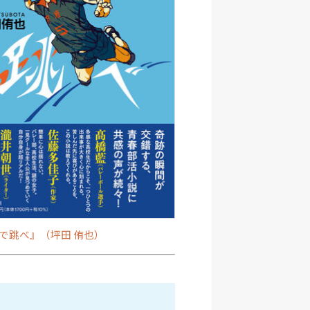
で跳べ』（坪田 侑也）