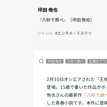
坪田 侑也
『八秒で跳べ』（坪田 侑也）
ジャンル :
#エンタメ・ミステリ
坪田 侑也
八秒で跳べ
王様のブラ
2月10日オンエアされた「王
登場。15歳で書いた作品が
侑也さんの最新作
『八秒で跳
した青春小説です。本作に登