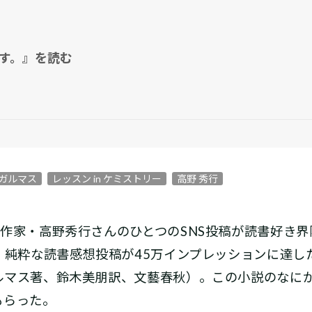
す。』を読む
ガルマス
レッスン in ケミストリー
高野 秀行
作家・高野秀行さんのひとつのSNS投稿が読書好き界
―。純粋な読書感想投稿が45万インプレッションに達
ルマス著、鈴木美朋訳、文藝春秋）。この小説のなに
もらった。