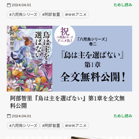
2024.04.01
ためし読み
#八咫烏シリーズ
#阿部 智里
#NHKアニメ
阿部智里『烏は主を選ばない』第1章を全文無
料公開
2024.04.01
ためし読み
#八咫烏シリーズ
#阿部 智里
#NHKアニメ