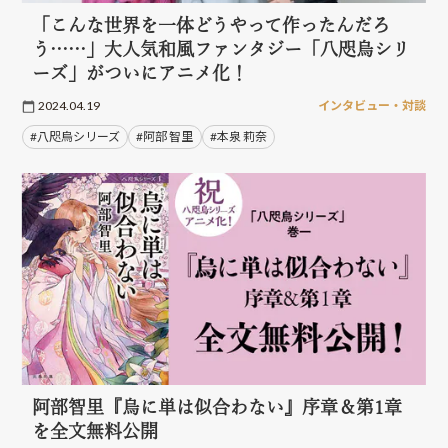
「こんな世界を一体どうやって作ったんだろ
う……」大人気和風ファンタジー「八咫烏シリ
ーズ」がついにアニメ化！
2024.04.19
インタビュー・対談
#八咫烏シリーズ
#阿部 智里
#本泉 莉奈
阿部智里『烏に単は似合わない』序章＆第1章
を全文無料公開