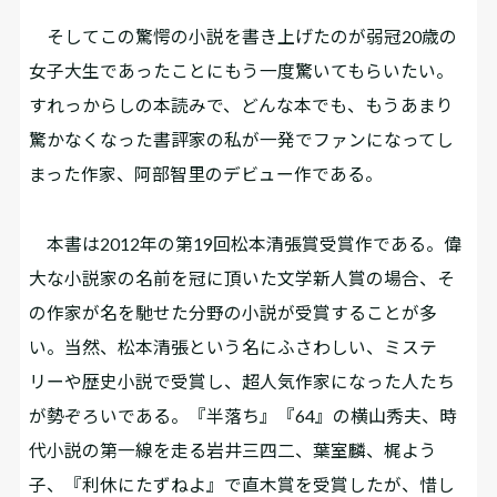
そしてこの驚愕の小説を書き上げたのが弱冠20歳の
女子大生であったことにもう一度驚いてもらいたい。
すれっからしの本読みで、どんな本でも、もうあまり
驚かなくなった書評家の私が一発でファンになってし
まった作家、阿部智里のデビュー作である。
本書は2012年の第19回松本清張賞受賞作である。偉
大な小説家の名前を冠に頂いた文学新人賞の場合、そ
の作家が名を馳せた分野の小説が受賞することが多
い。当然、松本清張という名にふさわしい、ミステ
リーや歴史小説で受賞し、超人気作家になった人たち
が勢ぞろいである。『半落ち』『64』の横山秀夫、時
代小説の第一線を走る岩井三四二、葉室麟、梶よう
子、『利休にたずねよ』で直木賞を受賞したが、惜し