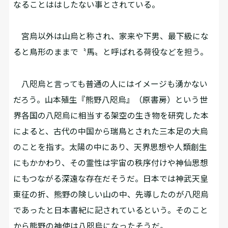
なることははしたない事とされている。
宮烏以外は山烏と称され、家来や下男、最下級にな
ると鳥形のままで〝馬〟と呼ばれる荷役などを担う。
八咫烏と言っても普通の人にはイメージも湧かない
だろう。山本殖生『熊野八咫烏』（原書房）という世
界各国の八咫烏に相当する架空の生き物を研究した本
によると、古代の中国から瑞鳥とされた三本足の大烏
のことを指す。太陽の中にあり、天界思想や人類創生
にもかかわり、その霊性は宇宙の秩序付けや神仙思想
にもつながる深遠な存在だそうだ。日本では神武天皇
東征の折、熊野の険しい山の中、先導したのが八咫烏
であったと日本書紀に記されているという。そのこと
から熊野の神使は八咫烏になったそうだ。