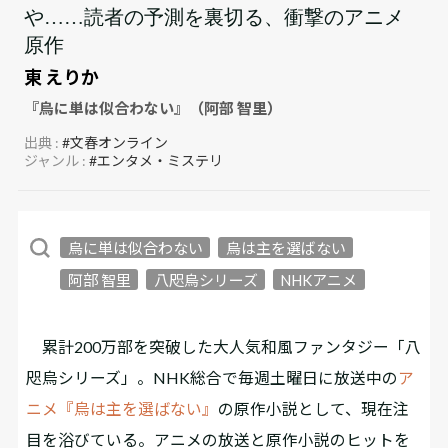
や……読者の予測を裏切る、衝撃のアニメ
原作
東 えりか
『烏に単は似合わない』（阿部 智里）
出典 :
#文春オンライン
ジャンル :
#エンタメ・ミステリ
烏に単は似合わない
烏は主を選ばない
阿部 智里
八咫烏シリーズ
NHKアニメ
累計200万部を突破した大人気和風ファンタジー「八
咫烏シリーズ」。NHK総合で毎週土曜日に放送中の
ア
ニメ『烏は主を選ばない』
の原作小説として、現在注
目を浴びている。アニメの放送と原作小説のヒットを