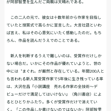
が阿部智里を生んだご両親は天晴れである。
この二人の元で、彼女は十数年前から作家を目指し
ていたと授賞式で高らかに宣言した。大言壮語といわ
ば言え、私はその心意気にいたく感動したのだ。もち
ろん、作品を読んだうえでのことである。
新人を判断するうえで難しいのは、受賞作だけしか
ない場合だ。いかにその作品が優れていようと、世の
中には〝まぐれ〟が厳然と存在している。年間200人と
も言われる新人賞受賞作家で5年後に生き残っている率
は、大沢在昌『小説講座 売れる作家の全技術～デ
ビューだけで満足してはいけない』（角川書店）によ
るとひとりかふたり。多くが受賞作だけで消えてい
く。「この作品しか書けないのではないか」阿部智里