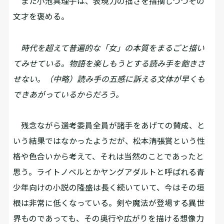
また小池真理子は、表現力の拙さを指摘しつつその
文才を褒める。
時代を超えて普遍的な「女」の本質をまるごと描い
てみせている。物語を楽しもうとする読み手を飽きさ
せない。（中略）読み手の五感に訴える文体が早くも
できあがっているからだろう。
残念ながら選考委員全員が諸手をあげての賛成、と
いう結果ではなかったようだが、松本清張賞という性
格や色合いから考えて、それは当然のことであったと
思う。ライトノベルとかヤングアダルトと呼ばれる青
少年向けの小説の隆盛は長く続いていて、今はその垣
根は非常に低くなっている。剣や魔法が登場する異世
界ものであっても、その奥行や広がりを描ける想像力