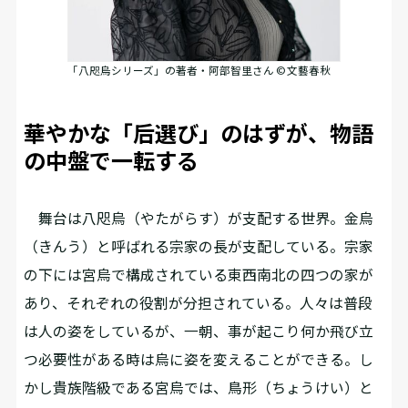
「八咫烏シリーズ」の著者・阿部智里さん © 文藝春秋
華やかな「后選び」のはずが、物語
の中盤で一転する
舞台は八咫烏（やたがらす）が支配する世界。金烏
（きんう）と呼ばれる宗家の長が支配している。宗家
の下には宮烏で構成されている東西南北の四つの家が
あり、それぞれの役割が分担されている。人々は普段
は人の姿をしているが、一朝、事が起こり何か飛び立
つ必要性がある時は烏に姿を変えることができる。し
かし貴族階級である宮烏では、鳥形（ちょうけい）と