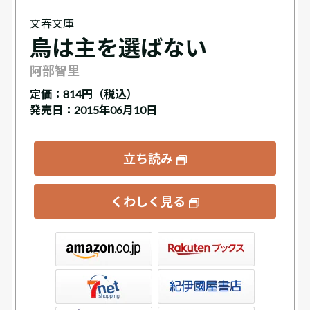
文春文庫
烏は主を選ばない
阿部智里
定価：
814円（税込）
発売日：2015年06月10日
立ち読み
くわしく見る
ックス
屋書店ウェブストア