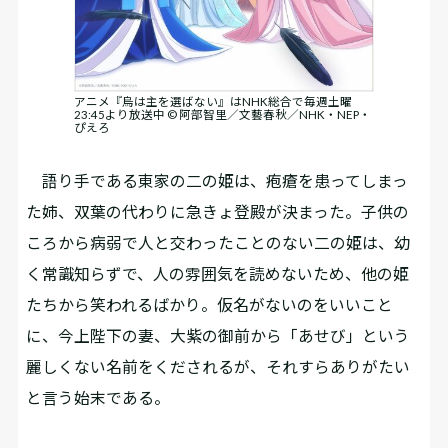
アニメ『烏は主を選ばない』はNHK総合で毎週土曜
23:45より放送中 © 阿部智里／文藝春秋／NHK・NEP・
ぴえろ
語り手である東家の二の姫は、疱瘡を患ってしまっ
た姉、双葉の代わりに急きょ登殿が決まった。子供の
ころから病弱で人と交わったことのない二の姫は、幼
く常識知らずで、人の雰囲気を読めないため、他の姫
たちから笑われるばかり。仮名がないのをいいこと
に、今上陛下の妻、大紫の御前から「あせび」という
麗しくない名前をくだされるが、それすらありがたい
と言う始末である。