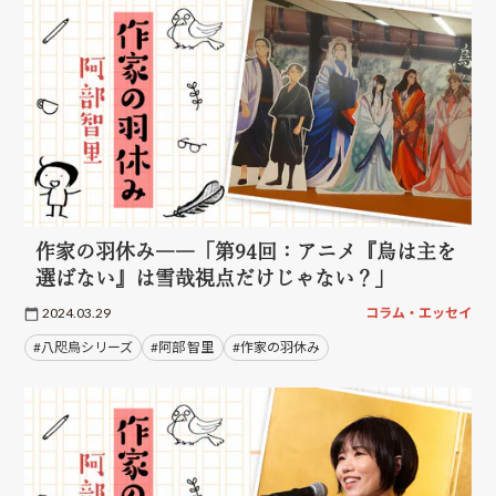
作家の羽休み――「第94回：アニメ『烏は主を
選ばない』は雪哉視点だけじゃない？」
2024.03.29
コラム・エッセイ
#八咫烏シリーズ
#阿部 智里
#作家の羽休み