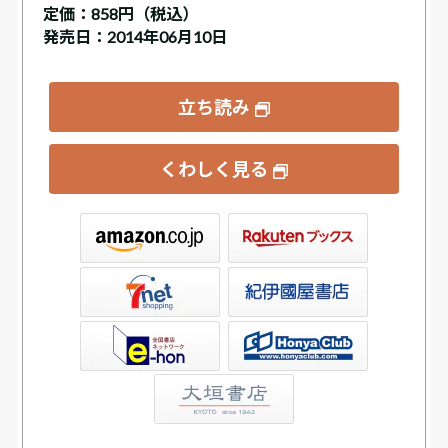
定価：
858円（税込）
発売日：2014年06月10日
立ち読み
くわしく見る
ックス
屋書店ウェブストア
Club