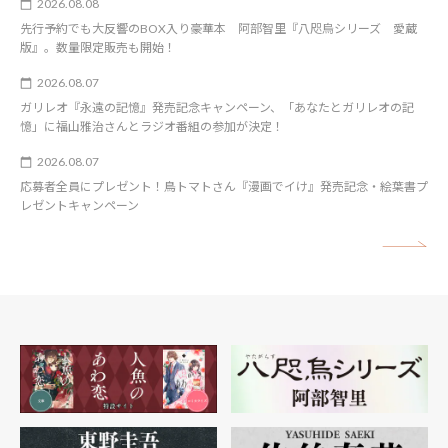
2026.08.08
先行予約でも大反響のBOX入り豪華本 阿部智里『八咫烏シリーズ 愛蔵
版』。数量限定販売も開始！
2026.08.07
ガリレオ『永遠の記憶』発売記念キャンペーン、「あなたとガリレオの記
憶」に福山雅治さんとラジオ番組の参加が決定！
2026.08.07
応募者全員にプレゼント！鳥トマトさん『漫画でイけ』発売記念・絵葉書プ
レゼントキャンペーン
矢