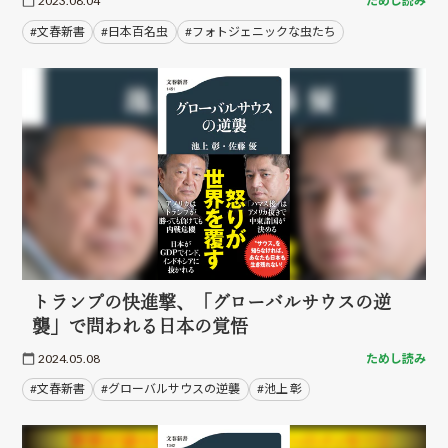
2023.08.04
ためし読み
#文春新書
#日本百名虫
#フォトジェニックな虫たち
トランプの快進撃、「グローバルサウスの逆
襲」で問われる日本の覚悟
2024.05.08
ためし読み
#文春新書
#グローバルサウスの逆襲
#池上 彰