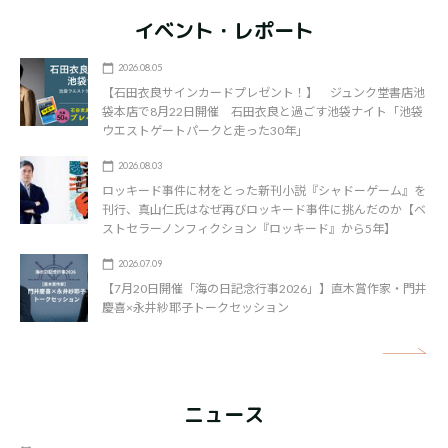
イベント・レポート
2026.08.05
【石田衣良サインカードプレゼント！】 ジュンク堂書店池
袋本店で8月22日開催 石田衣良と過ごす池袋ナイト「池袋
ウエストゲートパークと走った30年」
2026.08.03
ロッキード事件に材をとった新刊小説『シャドーゲーム』を
刊行、真山仁氏はなぜ再びロッキード事件に挑んだのか【ベ
ストセラーノンフィクション『ロッキード』から5年】
2026.07.09
【7月20日開催「海の日記念行事2026」】直木賞作家・門井
慶喜×永井紗耶子トークセッション
矢
ニュース