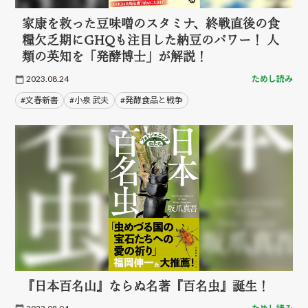
家康を救った豆味噌のスタミナ、終戦直後の食
糧欠乏期にGHQも注目した納豆のパワー！ 人
類の英知を「発酵博士」が解説！
2023.08.24
ためし読み
#文春新書
#小泉 武夫
#発酵食品と戦争
『日本百名山』ならぬ名著『百名虫』誕生！