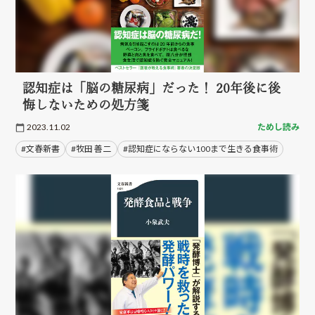
認知症は「脳の糖尿病」だった！ 20年後に後
悔しないための処方箋
2023.11.02
ためし読み
#文春新書
#牧田 善二
#認知症にならない100まで生きる食事術