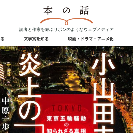
読者と作家を結ぶリボンのようなウェブメディア
知る
文学賞を知る
映画・ドラマ・アニメ化