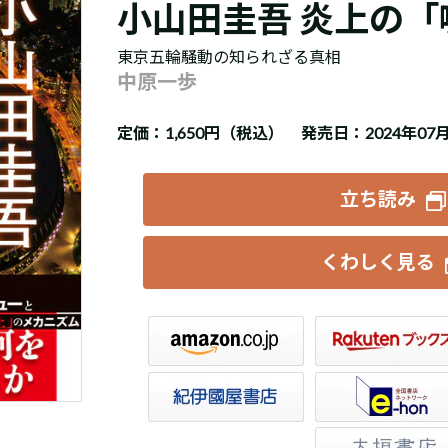
小山田圭吾 炎上の「
東京五輪騒動の知られざる真相
中原一歩
定価：
1,650円（税込）
発売日：2024年07
立ち読み
くわしく見る
楽天ブックス
セブンネット
トア
e-hon
HonyaClub
大垣書店