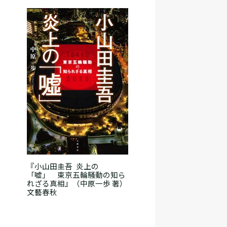
『小山田圭吾 炎上の
「嘘」 東京五輪騒動の知ら
れざる真相』（中原一歩 著）
文藝春秋