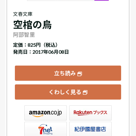
文春文庫
空棺の烏
阿部智里
定価：
825円（税込）
発売日：2017年06月08日
立ち読み
くわしく見る
ックス
屋書店ウェブストア