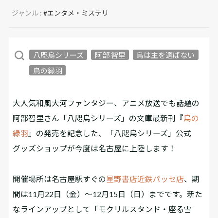
ジャンル :
#エンタメ・ミステリ
八咫烏シリーズ
阿部 智里
烏は主を選ばない
烏の緑羽
大人気和風大河ファンタジー、アニメ放送でも話題の
阿部智里さん「八咫烏シリーズ」の文庫最新刊『
烏の
緑羽
』の発売を記念した、「八咫烏シリーズ」公式
グッズショップが今度は名古屋に上陸します！
開催場所は名古屋駅すぐの
星野書店近鉄パッセ店
、期
間は11月22日（金）～12月15日（日）までです。新た
なラインアップとして「モクリルスタンド・座る雪