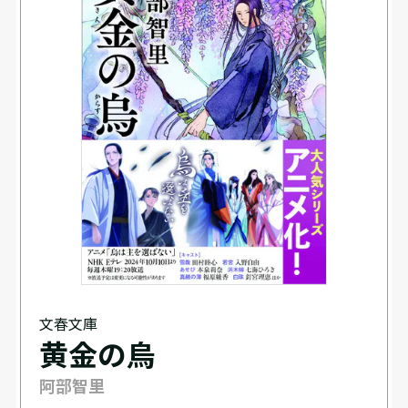
文春文庫
黄金の烏
阿部智里