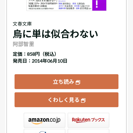
文春文庫
烏に単は似合わない
阿部智里
定価：
858円（税込）
発売日：2014年06月10日
立ち読み
くわしく見る
ックス
屋書店ウェブストア