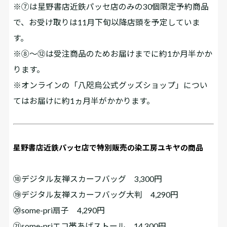
※⑦は星野書店近鉄パッセ店のみの30個限定予約商品
で、お受け取りは11月下旬以降店頭を予定していま
す。
※⑧～⑫は受注商品のためお届けまでに約1か月半かか
ります。
※オンラインの「八咫烏公式グッズショップ」につい
てはお届けに約1ヵ月半がかかります。
星野書店近鉄パッセ店で特別販売の染工房ユキヤの商品
⑱デジタル友禅スカーフバッグ 3,300円
⑲デジタル友禅スカーフバッグ大判 4,290円
⑳some-pri扇子 4,290円
㉑some-priエコ帯あげストール 14,300円