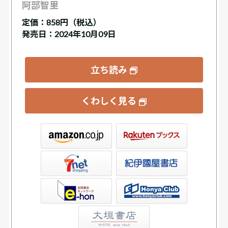
阿部智里
定価：
858円（税込）
発売日：2024年10月09日
立ち読み
くわしく見る
ックス
屋書店ウェブストア
Club