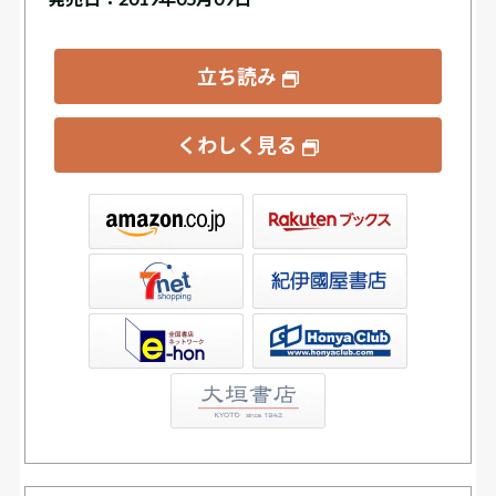
立ち読み
くわしく見る
ックス
屋書店ウェブストア
Club