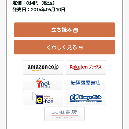
定価：
814円（税込）
発売日：2016年06月10日
立ち読み
くわしく見る
ックス
屋書店ウェブストア
Club