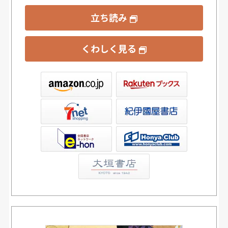
立ち読み
くわしく見る
ックス
屋書店ウェブストア
Club