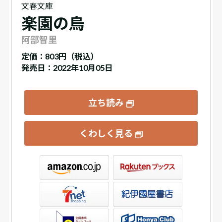
文春文庫
楽園の烏
阿部智里
定価：
803円（税込）
発売日：2022年10月05日
立ち読み
くわしく見る
ックス
屋書店ウェブストア
Club