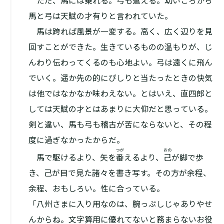
ただ、馬には乗れる。弓も遣える。幼いころから
馬と弓は天賦の才有りと言われていた。
馬は跨れば風景が一変する。高く、広く辺りを見
回すことができた。生きているものの温もりが、じ
んわり伝わってくるのも心地よい。弓は遠くに飛ん
でいく。遥か先の的にぴしりと当たったときの快気
は他ではなかなか味わえない。とはいえ、直四郎と
しては天賦の才とはあまりに大仰だと思っている。
剣と違い、馬も弓も稽古が苦にならないと、その程
度に過ぎなかったからだ。
つが
おの
馬で駆けるより、矢を
番
えるより、
己
が脚で歩
き、己が目で見た諸々を書き写す。その方が余程、
余程、おもしろい。性に合っている。
「八州さまに入り用なのは、腕っぷしじゃありやせ
んからね。文字算用に優れてないと務まらないお役