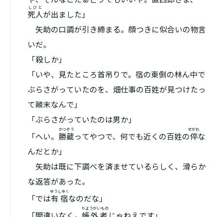
しびと
死人
が出ました」
矢助の口調が引き締まる。顔つきに似合いの物言
いだ。
「殺しか」
「いや、見たところ首吊りで。宿の東側の林ん中で
ぶらさがっていたのを、畑仕事の百姓が見つけたっ
て顚末なんで」
「ぶらさがっていたのは男か」
かつぞう
せがれ
「へい。
勝蔵
ってやつで、何でも近くの百姓の
倅
な
んだとか」
矢助は既に下調べを済ませているらしく、滑らか
な返答があった。
ゆうしゆく
「では
有宿
なのだな」
ちようがいもの
「間違いなく。
帳外者
じゃねえです」