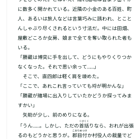
に数多く開かれている。近隣の小金のある百姓、町
人、あるいは旅人などは言葉巧みに誘われ、とこと
んしゃぶり尽くされるという寸法だ。中には田畑、
屋敷どころか女房、娘まで全てを奪い取られた者も
いる。
「勝蔵は博奕に手を出して、どうにもやりくりつか
なくなった。それで思い余って……」
そこで、直四郎は軽く肩を竦めた。
「ここで、あれこれ言っていても埒が明かんな」
「勝蔵が賭場に出入りしていたかどうか探ってみま
すかい」
矢助が少し、前のめりになる。
くびくく
「うん……。しかし、ただの
首括
りなら、おれが出張
こおりめつけ
るのもどうかと思うが。
郡目付
か村役人の裁量でど