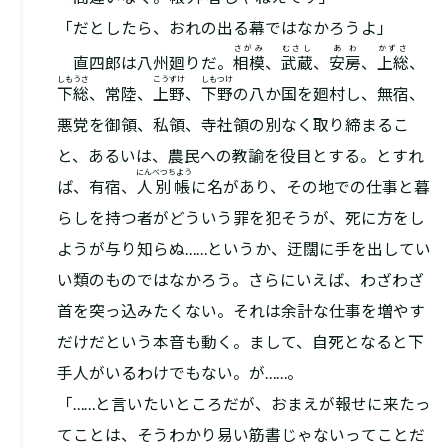
「だとしたら、おれの出る幕ではなかろうよ」
さがみ
むさし
あわ
かずさ
直四郎は八州廻りだ。
相模
、
武蔵
、
安房
、
上総
、
しもうさ
こうずけ
しもつけ
下総
、常陸、
上野
、
下野​
の八か国を廻村し、無宿、
悪党を御領、私領、寺社領の別なく取り締まるこ
と、あるいは、農民への教諭を役目とする。とすれ
にんべつちよう
ば、有宿、
人別帳
に名があり、その地での仕事と暮
らしを持つ者がどういう罪を犯そうが、死に方をし
ようが与り知らぬ……というか、迂闊に手を出してい
い類のものではなかろう。さらにいえば、わざわざ
首を突っ込みたくない。それは余計な仕事を増やす
だけだという本音も動く。まして、自死となると下
手人がいるわけでもない。が……。
「……と言いたいところだが、おまえが報せに来たっ
てことは、そうわかり易い筋書じゃないってことだ