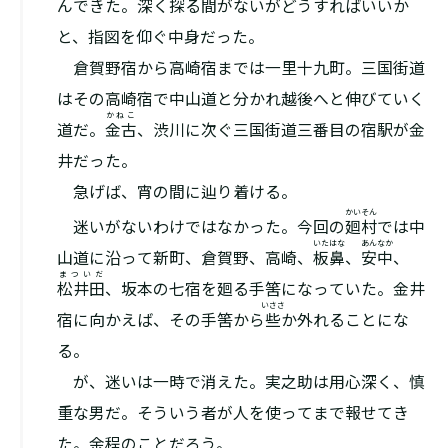
んできた。深く探る間がないがどうすればいいか
と、指図を仰ぐ中身だった。
倉賀野宿から高崎宿までは一里十九町。三国街道
はその高崎宿で中山道と分かれ越後へと伸びていく
かねこ
道だ。
金古
、渋川に次ぐ三国街道三番目の宿駅が金
井だった。
急げば、宵の間に辿り着ける。
かいそん
迷いがないわけではなかった。今回の
廻村
では中
いたはな
あんなか
山道に沿って新町、倉賀野、高崎、
板鼻
、
安中
、
まついだ
松井田
、坂本の七宿を廻る手筈になっていた。金井
いささ
宿に向かえば、その手筈から
些
か外れることにな
る。
が、迷いは一時で消えた。実之助は用心深く、慎
重な男だ。そういう者が人を使ってまで報せてき
た。余程のことだろう。