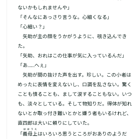
ないかもしれませんや」
「そんなにあっさり言うな。心細くなる」
「心細い？」
矢助が主の顔をうかがうように、覗き込んでき
た。
「矢助、おれはこの仕事が気に入っているんだ」
「あ……へぇ」
矢助が間の抜けた声を出す。珍しい。この小者は
めったに表情を変えないし、口調を乱さない。驚く
ことも憤ることも、まして涙することもない。いつ
も、淡々としている。そして物知りだ。得体が知れ
ないとか取っ付き難いとかと嫌う者もいるけれど、
直四郎は大いに頼りにしていた。
ははうえ
「
義母上
はいろいろ思うところがおありのようだ