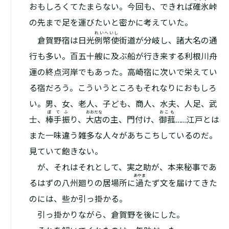
おもしろくてたまらない。今回も、できれば
碓氷
峠
の先まで足を運びたいと密かに考えていた。
れいへいし
倉賀野宿は日光
例幣使
街道が分岐し、諸大名の通
行も多い。百五十艘に及ぶ船が行き来する利根川舟
運の終点河岸でもあった。高崎宿に次いで栄えてい
る宿だろう。こういうところもそれなりにおもしろ
い。男、女、老人、子ども、商人、水夫、人足、武
ぼてふ
おおだな
おこも
士、
棒手振
り、
大店
の主、門付け、
御菰
……江戸とは
また一味違う雑多な人々があちこちしているのだ。
見ていて飽きない。
が、それはそれとして、実之助が、本来秘事であ
あやま
るはずの八州廻りの居場所に
過
たず文を届けてきた
のには、些か引っ掛かる。
引っ掛かりながら、倉賀野を後にした。