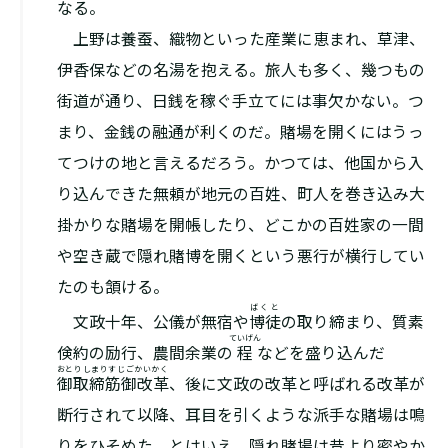
なる。
上野は養蚕、織物といった産業に恵まれ、草津、
伊香保などの名湯を抱える。旅人も多く、幾つもの
街道が通り、日銭を稼ぐ手立てには事欠かない。つ
まり、金銭の融通が利くのだ。賭場を開くにはうっ
てつけの地と言えるだろう。かつては、他国から入
り込んできた無頼が地元の百姓、町人を巻き込み大
掛かりな賭場を開帳したり、どこかの百姓家の一間
や空き蔵で隠れ賭博を開くという悪行が横行してい
たのも頷ける。
ばくと
文政十年、公儀が無宿や
博徒
の取り締まり、質素
ていげん
倹約の励行、農間余業の
程
などを盛り込んだ
おとりしまりすじごかいかく
御取締筋御改革
、後に文政の改革と呼ばれる改革が
断行されて以降、耳目を引くような派手な賭場は鳴
りをひそめた。とはいえ、隠れ賭場は昔より密やか