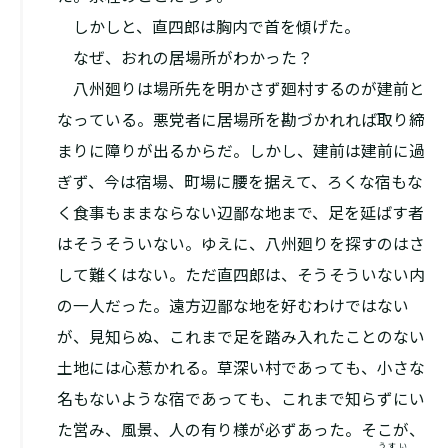
しかしと、直四郎は胸内で首を傾げた。
なぜ、おれの居場所がわかった？
八州廻りは場所先を明かさず廻村するのが建前と
なっている。悪党者に居場所を勘づかれれば取り締
まりに障りが出るからだ。しかし、建前は建前に過
ぎず、今は宿場、町場に腰を据えて、ろくな宿もな
く食事もままならない辺鄙な地まで、足を延ばす者
はそうそういない。ゆえに、八州廻りを探すのはさ
して難くはない。ただ直四郎は、そうそういない内
の一人だった。遠方辺鄙な地を好むわけではない
が、見知らぬ、これまで足を踏み入れたことのない
土地には心惹かれる。草深い村であっても、小さな
名もないような宿であっても、これまで知らずにい
た営み、風景、人の有り様が必ずあった。そこが、
うすい