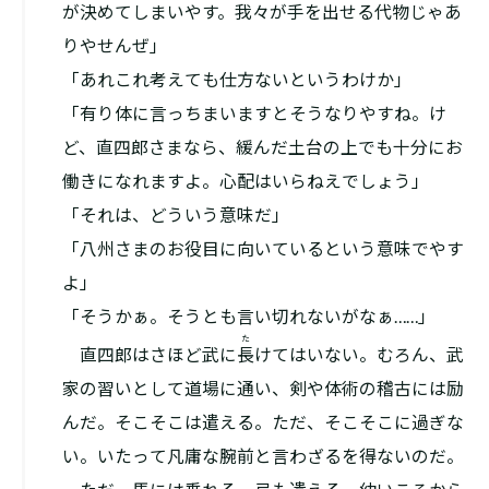
が決めてしまいやす。我々が手を出せる代物じゃあ
りやせんぜ」
「あれこれ考えても仕方ないというわけか」
「有り体に言っちまいますとそうなりやすね。け
ど、直四郎さまなら、緩んだ土台の上でも十分にお
働きになれますよ。心配はいらねえでしょう」
「それは、どういう意味だ」
「八州さまのお役目に向いているという意味でやす
よ」
「そうかぁ。そうとも言い切れないがなぁ……」
た
直四郎はさほど武に
長
けてはいない。むろん、武
家の習いとして道場に通い、剣や体術の稽古には励
んだ。そこそこは遣える。ただ、そこそこに過ぎな
い。いたって凡庸な腕前と言わざるを得ないのだ。