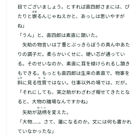
目でございましょう。とすれば直四郎さまには、ぴ
はま
たりと
嵌
るんじゃねえかと、あっしは思いやすが
ね」
「うん」と、直四郎は素直に頷いた。
矢助の物言いは丁重とぶっきらぼうの真ん中あた
りの調子だ。柔らかいくせに、硬い芯が通ってい
る。そのせいなのか、素直に耳を傾けられるし頷き
もできる。もっとも直四郎は生来の素直で、物事を
しや
たち
斜
に見る
性質
ではない。仕事以外の場では、だが。
「それにしても、実之助がわざわざ報せてきたとな
ると、大物の賭場なんですかね」
わへい
矢助が
話柄
を変えた。
「大物……、さて、誰になるのか。文には何も書かれ
ていなかったな」