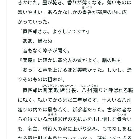
きかけた。墨が乾き、香りが薄くなる。薄いものは
ぼつこう
漂いやすい。あるかなしかの
墨香
が部屋の内に広
がっていった。
「直四郎さま。よろしいですか」
「ああ、構わぬ」
音もなく障子が開く。
『菊屋』は確かに奉公人の質がよく、膳の味も
「おっ」と声を上げるほど美味かった。しかし、造
りそのものは粗末だ。
かんとうとりしまりしゆつやく
はつしゆうまわ
直四郎は
関東取締出役
、
八州廻
りと呼ばれる職
に就く。就いてからまだ二年足らず、十人いる八州
廻りの内では最も若く、新参者だった。古参の者な
きせん
こつあ
ら心得ている
木銭
米代の支払いを出し惜しむ
骨合
い
も、名主、村役人の家に上がり込み、もてなしをね
だる駆け引きも身についていない。諸払いをできる