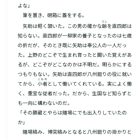
よな」
筆を置き、硯箱に蓋をする。
とし
矢助は軽く頷いた。この男の確かな
齢
を直四郎は
知らない。直四郎が一柳家の養子となったのは七歳
の折だが、そのとき既に矢助は奉公人の一人だっ
た。上野のどこぞで生まれ育ったと聞いた覚えがあ
るが、どこぞがどこなのかは不明だ。明らかにする
つもりもない。矢助は直四郎が八州廻りの役に就い
こもの
てから、
小者
として働いてくれている。実によく働
く、重宝な従者だった。だから、生国など知らずと
も一向に構わないのだ。
「その勝蔵とやらは賭場にでも出入りしていたの
か」
賭場絡み、博奕絡みとなると八州廻りの掛かりと