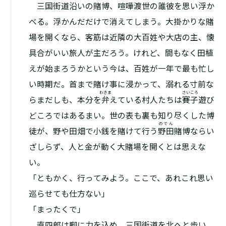
三国街道沿いの賭博、喧嘩渡世の誰彼を思い浮か
べる。浮かんだだけで消えてしまう。大掛かりな賭
場を開くなら、客筋は近隣の大百姓や大店の主、懐
具合がいい旅人が主だろう。けれど、間もなく田植
えが始まろうかという今は、百姓が一年で最も忙し
い時期だ。首まで賭け事に浸かって、溺れる寸前な
わきま
さいころ
らまだしも、本分を
弁
えている村人たちは
賽子
遊び
どころではあるまい。世の表も裏も知り尽くした博
のでん
徒が、野や田畑で小銭を賭けて行う
野田
賭博ならい
ざしらず、人と金が動く大賭場を開くとは思えな
い。
「ともかく、行ってみよう。ここで、あれこれ思い
巡らせても仕方ない」
「まったくで」
直四郎は脚に力を込め、三国街道を北へと歩い