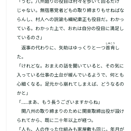
「うむ。八州廻りの役目は村々を歩いて回るだけ
じゃない。無宿悪党者どもの取り締まりもせねばな
らんし、村人への説諭も綱紀粛正も役目だ。わかっ
ている。わかった上で、おれは自分の役目に満足し
ているのさ」
しゆこう
返事の代わりに、矢助はゆっくりと一つ
首肯
し
た。
「けれどな。おまえの話を聞いていると、その気に
入っている仕事の土台が緩んでいるようで、何とも
心細くなる。足元から崩れてしまえば、どうなるの
かと」
「……まあ、もう長うございますからね」
関八州の取り締まりのために関東取締出役が設け
られてから、既に二十年以上が経つ。
「人も、人の作った仕組みも家屋敷も同じ。年月が