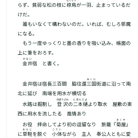
むくどり
らず、貧弱な松の枝に
椋鳥
が一羽、止まっているだ
けだ。
誰もいなくて構わないのだ。いれば、むしろ邪魔
になる。
もう一度ゆっくりと墨の香りを吸い込み、帳面の
上に筆をおろす。
かない
金井
宿 と書く。
みくに
金井宿は宿長三百間 脇往還
三国
街道に沿って南
北に延び 南端を用水が横切る
のぼりさわ
にほんどよ
水路は掘割し
登沢
の
二本樋
より取水 屋敷の東
西に用水を流したる 風情あり
きくや
お役 拝命してより初の逗留なり 旅籠『
菊屋
』
わらじ
こてい
に
草鞋
を脱ぐ
小体
ながら 主人 奉公人ともに愛