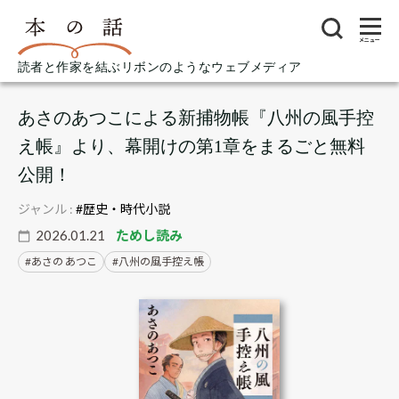
メニュー
読者と作家を結ぶリボンのようなウェブメディア
あさのあつこによる新捕物帳『八州の風手控
え帳』より、幕開けの第1章をまるごと無料
公開！
ジャンル :
#歴史・時代小説
2026.01.21
ためし読み
あさの あつこ
八州の風手控え帳