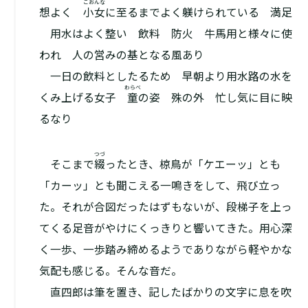
こおんな
想よく
小女
に至るまでよく躾けられている 満足
用水はよく整い 飲料 防火 牛馬用と様々に使
われ 人の営みの基となる風あり
一日の飲料としたるため 早朝より用水路の水を
わらべ
くみ上げる女子
童
の姿 殊の外 忙し気に目に映
るなり
つづ
そこまで
綴
ったとき、椋鳥が「ケエーッ」とも
「カーッ」とも聞こえる一鳴きをして、飛び立っ
た。それが合図だったはずもないが、段梯子を上っ
てくる足音がやけにくっきりと響いてきた。用心深
く一歩、一歩踏み締めるようでありながら軽やかな
気配も感じる。そんな音だ。
直四郎は筆を置き、記したばかりの文字に息を吹