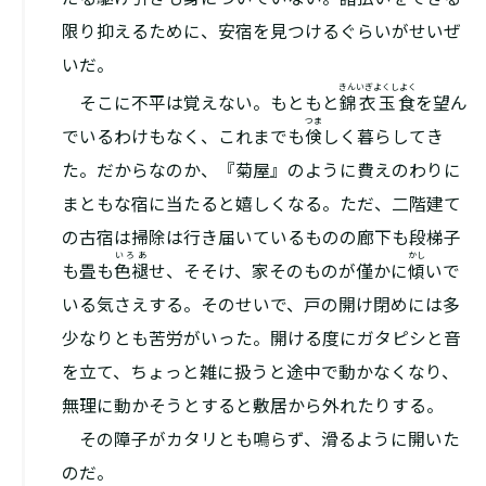
限り抑えるために、安宿を見つけるぐらいがせいぜ
いだ。
きんいぎよくしよく
そこに不平は覚えない。もともと
錦衣玉食
を望ん
つま
でいるわけもなく、これまでも
倹
しく暮らしてき
た。だからなのか、『菊屋』のように費えのわりに
まともな宿に当たると嬉しくなる。ただ、二階建て
の古宿は掃除は行き届いているものの廊下も段梯子
いろあ
かし
も畳も
色褪
せ、そそけ、家そのものが僅かに
傾
いで
いる気さえする。そのせいで、戸の開け閉めには多
少なりとも苦労がいった。開ける度にガタピシと音
を立て、ちょっと雑に扱うと途中で動かなくなり、
無理に動かそうとすると敷居から外れたりする。
その障子がカタリとも鳴らず、滑るように開いた
のだ。