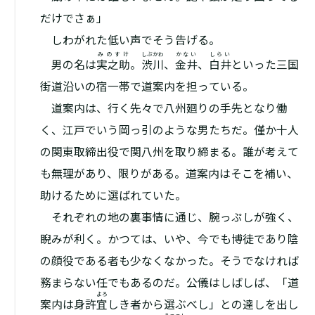
だけでさぁ」
しわがれた低い声でそう告げる。
みのすけ
しぶかわ
かない
しらい
男の名は
実之助
。
渋川
、
金井
、
白井
といった三国
街道沿いの宿一帯で道案内を担っている。
道案内は、行く先々で八州廻りの手先となり働
く、江戸でいう岡っ引のような男たちだ。僅か十人
の関東取締出役で関八州を取り締まる。誰が考えて
も無理があり、限りがある。道案内はそこを補い、
助けるために選ばれていた。
それぞれの地の裏事情に通じ、腕っぷしが強く、
睨みが利く。かつては、いや、今でも博徒であり陰
の顔役である者も少なくなかった。そうでなければ
務まらない任でもあるのだ。公儀はしばしば、「道
よろ
案内は身許
宜
しき者から選ぶべし」との達しを出し