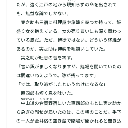
うつつし
たが、遠く江戸の地から
現知
らずの命を出されて
も、無益な論でしかない。
実之助も三宿に料理屋や旅籠を幾つか持って、飯
盛り女を抱えている。女の売り買いにも深く関わっ
ている風だ。ただ、博徒ではない。どういう経緯が
あるのか、実之助は博奕を毛嫌いしていた。
実之助が吐息の音を零す。
「言い訳がましくなりますが、賭場を開いていたの
は間違いねえようで。跡が残ってます」
「では、取り逃がしたというわけになるな」
直四郎も短く息を吐いた。
なかせんどう
くらがの
中山道
の
倉賀野
宿にいた直四郎のもとに実之助か
ら急ぎの報せが届いたのは、この朝のことだ。手下
の一人が金井宿の空き蔵で賭場が開かれると聞き込