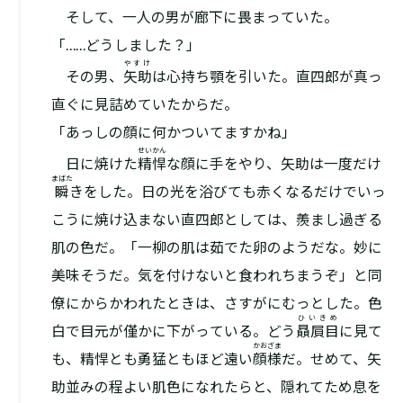
そして、一人の男が廊下に畏まっていた。
「……どうしました？」
やすけ
その男、
矢助
は心持ち顎を引いた。直四郎が真っ
直ぐに見詰めていたからだ。
「あっしの顔に何かついてますかね」
せいかん
日に焼けた
精悍
な顔に手をやり、矢助は一度だけ
まばた
瞬
きをした。日の光を浴びても赤くなるだけでいっ
こうに焼け込まない直四郎としては、羨まし過ぎる
肌の色だ。「一柳の肌は茹でた卵のようだな。妙に
美味そうだ。気を付けないと食われちまうぞ」と同
僚にからかわれたときは、さすがにむっとした。色
ひいきめ
白で目元が僅かに下がっている。どう
贔屓目
に見て
かおざま
も、精悍とも勇猛ともほど遠い
顔様
だ。せめて、矢
助並みの程よい肌色になれたらと、隠れてため息を