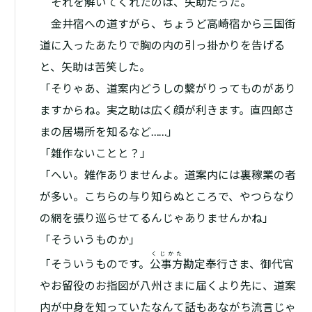
それを解いてくれたのは、矢助だった。
金井宿への道すがら、ちょうど高崎宿から三国街
道に入ったあたりで胸の内の引っ掛かりを告げる
と、矢助は苦笑した。
「そりゃあ、道案内どうしの繫がりってものがあり
ますからね。実之助は広く顔が利きます。直四郎さ
まの居場所を知るなど……」
「雑作ないことと？」
「へい。雑作ありませんよ。道案内には裏稼業の者
が多い。こちらの与り知らぬところで、やつらなり
の網を張り巡らせてるんじゃありませんかね」
「そういうものか」
くじかた
「そういうものです。
公事方
勘定奉行さま、御代官
やお留役のお指図が八州さまに届くより先に、道案
内が中身を知っていたなんて話もあながち流言じゃ