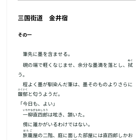
三国街道 金井宿
その一
筆先に墨を含ませる。
ぬぐ
硯の端で軽くなじませ、余分な墨滴を落とし、
拭
う。
程よく墨が馴染んだ筆は、墨そのものよりさらに
ふくいく
馥郁
と匂うようだ。
「今日も、よい」
いちやなぎなおしろう
一柳直四郎
は呟き、頷いた。
傍に誰かがいるわけではない。
はたご
旅籠
屋の二階、庭に面した部屋には直四郎しかお