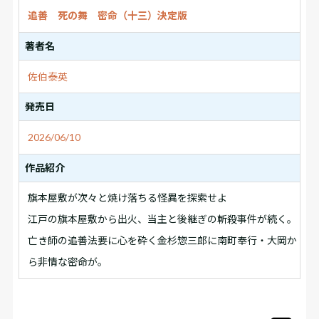
追善 死の舞 密命（十三）決定版
著者名
佐伯泰英
発売日
2026/06/10
作品紹介
旗本屋敷が次々と焼け落ちる怪異を探索せよ
江戸の旗本屋敷から出火、当主と後継ぎの斬殺事件が続く。
亡き師の追善法要に心を砕く金杉惣三郎に南町奉行・大岡か
ら非情な密命が。