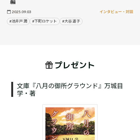
編
2025.09.03
インタビュー・対談
#池井戸 潤
#下町ロケット
#大谷 道子
プレゼント
文庫『八月の御所グラウンド』万城目
学・著