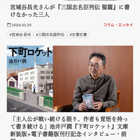
宮城谷昌光さんが『三国志名臣列伝 蜀篇』に書
けなかった三人
2026.01.20
コラム・エッセイ
#宮城谷 昌光
#三国志名臣列伝
#文春文庫
「主人公が戦い続ける限り、作者も覚悟を持っ
て書き続ける」池井戸潤『下町ロケット』文庫
新装版+電子書籍版刊行記念インタビュー・前