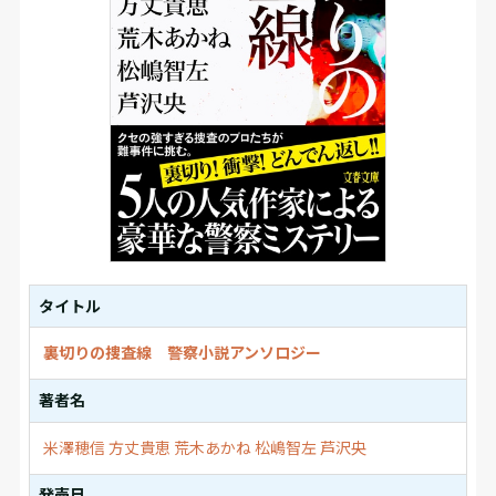
タイトル
裏切りの捜査線 警察小説アンソロジー
著者名
米澤穂信
方丈貴恵
荒木あかね
松嶋智左
芦沢央
発売日