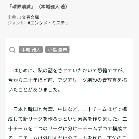
『球界消滅』 （本城雅人 著）
出典 :
#文春文庫
ジャンル :
#エンタメ・ミステリ
本城 雅人
小島 圭市
はじめに、私の話をさせていただいて恐縮ですが、
今から二十年ほど前、アジアリーグ創設の青写真を描
いたことがありました。
日本と韓国と台湾、中国など、二十チームほどで構
成して新リーグを作ろうという素案を作りました。二
十チームを二つのリーグに分け十チームずつで構成す
る。二チームは外国人だけのチームを作り、下位の二