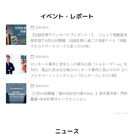
イベント・レポート
2026.08.05
【石田衣良サインカードプレゼント！】 ジュンク堂書店池
袋本店で8月22日開催 石田衣良と過ごす池袋ナイト「池袋
ウエストゲートパークと走った30年」
2026.08.03
ロッキード事件に材をとった新刊小説『シャドーゲーム』を
刊行、真山仁氏はなぜ再びロッキード事件に挑んだのか【ベ
ストセラーノンフィクション『ロッキード』から5年】
2026.07.09
【7月20日開催「海の日記念行事2026」】直木賞作家・門井
慶喜×永井紗耶子トークセッション
矢
ニュース