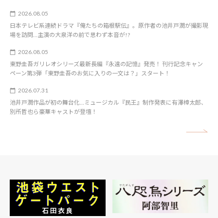
2026.08.05
日本テレビ系連続ドラマ『俺たちの箱根駅伝』。原作者の池井戸潤が撮影現
場を訪問…主演の大泉洋の前で思わず本音が!?
2026.08.05
東野圭吾ガリレオシリーズ最新長編『永遠の記憶』発売！ 刊行記念キャン
ペーン第3弾「東野圭吾のお気に入りの一文は？」スタート！
2026.07.31
池井戸潤作品が初の舞台化…ミュージカル『民王』制作発表に有澤樟太郎、
別所哲也ら豪華キャストが登壇！
矢