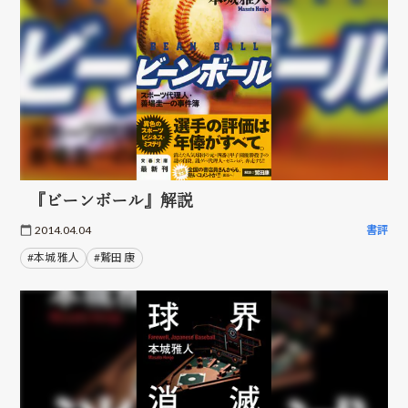
『ビーンボール』解説
2014.04.04
書評
#本城 雅人
#鷲田 康