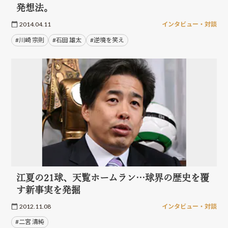
発想法。
2014.04.11
インタビュー・対談
#川崎 宗則
#石田 雄太
#逆境を笑え
江夏の21球、天覧ホームラン…球界の歴史を覆
す新事実を発掘
2012.11.08
インタビュー・対談
#二宮 清純